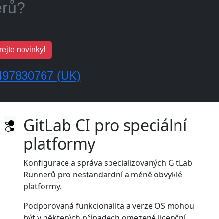
?
ejte novinky!
497830767 (UK)
GitLab CI pro speciální
platformy
Konfigurace a správa specializovaných GitLab
Runnerů pro nestandardní a méně obvyklé
platformy.
Podporovaná funkcionalita a verze OS mohou
být v některých případech omezené licenční