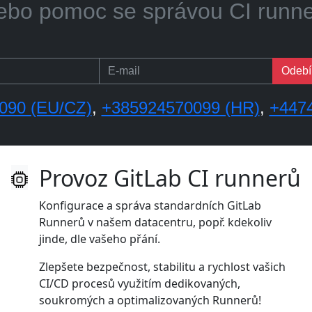
...či s implementací a školením
Odebír
090 (EU/CZ)
,
+385924570099 (HR)
,
+447
Provoz GitLab CI runnerů
Konfigurace a správa standardních GitLab
Runnerů v našem datacentru, popř. kdekoliv
jinde, dle vašeho přání.
Zlepšete bezpečnost, stabilitu a rychlost vašich
CI/CD procesů využitím dedikovaných,
soukromých a optimalizovaných Runnerů!