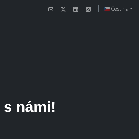
🇨🇿 Čeština
er?
erů?
 s námi!