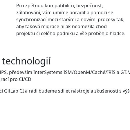
Pro zpětnou kompatibilitu, bezpečnost,
zálohování, vám umíme poradit a pomoci se
synchronizací mezi starými a novými procesy tak,
aby taková migrace nijak neomezila chod
projektu či celého podniku a vše proběhlo hladce.
 technologií
MPS, především InterSystems ISM/OpenM/Caché/IRIS a GT.M
grací pro CI/CD
 GitLab CI a rádi budeme sdílet nástroje a zkušenosti s v