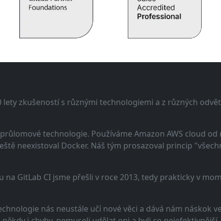
lety zkušeností s různými technologiemi a z různých odvětv
 a průlomové technologie. Používáme Amazon AWS cloud od
eště neexistoval Docker. Náš tým prosazoval princip "všechno
u na GitLab CI jsme přešli v roce 2013, tedy prakticky v m
echnologie nás neustále učí nové věci a dává nám náskok ve 
ěkdy i chyby, nemuseli udělat oni a byli co nejefektivnější.