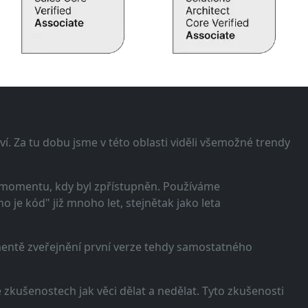
í. Za tu dobu jsme v této oblasti viděli všemožné trendy
 momentu, kdy byl zpřístupněn. Používáme
 je kód" již mnoho let, stejnětak jako leta
omentě zveřejnění první verze tehdy samostatného
zkušenostech jak věci dělat a nedělat. Tyto zkušenosti