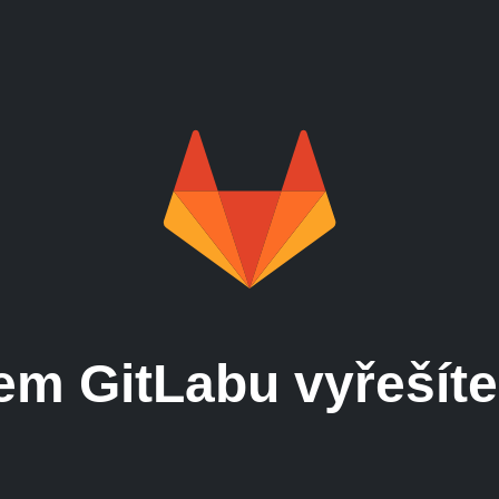
Potřebujete licence?
.provozovat vlastní GitLab serv
nebo pomoc se správou CI runn
em GitLabu vyřešíte