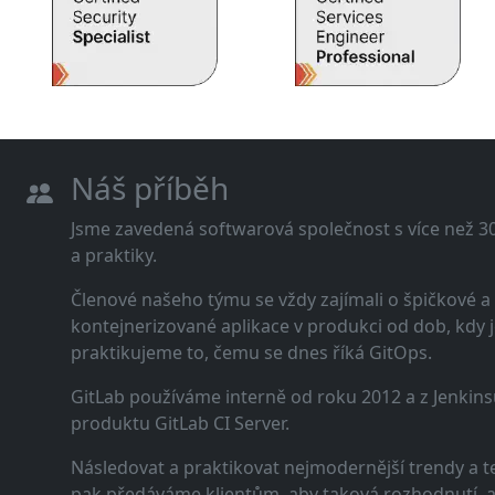
Náš příběh
Jsme zavedená softwarová společnost s více než 30 
a praktiky.
Členové našeho týmu se vždy zajímali o špičkové
kontejnerizované aplikace v produkci od dob, kdy j
praktikujeme to, čemu se dnes říká GitOps.
GitLab používáme interně od roku 2012 a z Jenkins
produktu GitLab CI Server.
Následovat a praktikovat nejmodernější trendy a t
pak předáváme klientům, aby taková rozhodnutí, a n