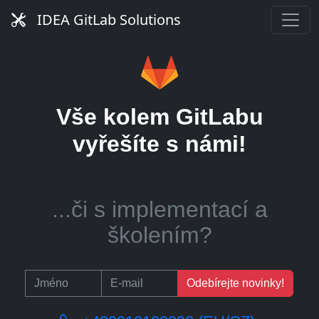
GitLab server?
IDEA GitLab Solutions
...nebo pomoc se
Vše kolem GitLabu
správou CI runnerů?
vyřešíte s námi!
...či s implementací a
školením?
Odebírejte novinky!