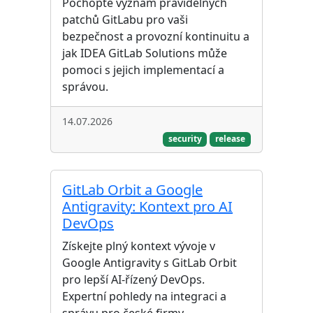
Pochopte význam pravidelných
patchů GitLabu pro vaši
bezpečnost a provozní kontinuitu a
jak IDEA GitLab Solutions může
pomoci s jejich implementací a
správou.
14.07.2026
security
release
GitLab Orbit a Google
Antigravity: Kontext pro AI
DevOps
Získejte plný kontext vývoje v
Google Antigravity s GitLab Orbit
pro lepší AI-řízený DevOps.
Expertní pohledy na integraci a
správu pro české firmy.