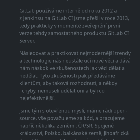
GitLab používáme interně od roku 2012 a
z Jenkinsu na GitLab CI jsme přešli v roce 2013,
tedy prakticky v momentě zveřejnění první
verze tehdy samostatného produktu GitLab CI
Server.
Následovat a praktikovat nejmodernější trendy
a technologie nás neustále učí nové věci a dává
nám náskok ve zkušenostech jak věci dělat a
nedělat. Tyto zkušenosti pak předáváme
klientům, aby taková rozhodnutí, a někdy
i chyby, nemuseli udělat oni a byli co
nejefektivnější.
Jsme tým s otevřenou myslí, máme rádi open-
source, vše považujeme za kód, a pracujeme
napříč několika zeměmi: ČR/SR, Spojené
království, Polsko, balkánské země, Jihoafrická