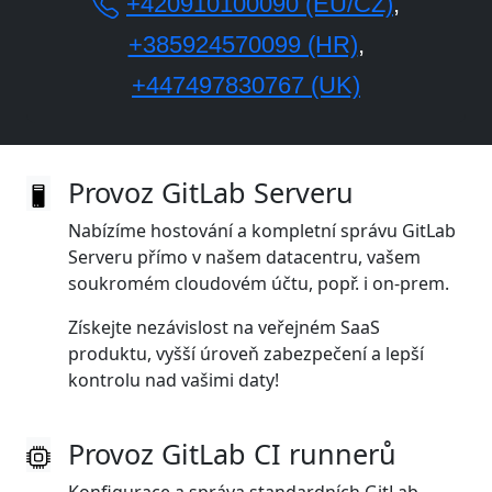
+420910100090 (EU/CZ)
,
+385924570099 (HR)
,
+447497830767 (UK)
Provoz GitLab Serveru
Nabízíme hostování a kompletní správu GitLab
Serveru přímo v našem datacentru, vašem
soukromém cloudovém účtu, popř. i on‑prem.
Získejte nezávislost na veřejném SaaS
produktu, vyšší úroveň zabezpečení a lepší
kontrolu nad vašimi daty!
Provoz GitLab CI runnerů