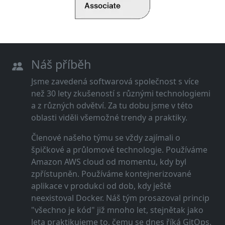
Náš příběh
Jsme zavedená softwarová společnost s více
než 30 lety zkušeností s různými technologiemi
a z různých odvětví. Za tu dobu jsme v této
oblasti viděli všemožné trendy a praktiky.
Členové našeho týmu se vždy zajímali o
špičkové a průlomové technologie. Používáme
Amazon AWS cloud od momentu, kdy byl
zpřístupněn. Používáme kontejnerizované
aplikace v produkci od dob, kdy ještě
neexistoval Docker. Náš tým prosazoval princip
"všechno je kód" již mnoho let, stejnětak jako
leta praktikujeme to, čemu se dnes říká GitOps.