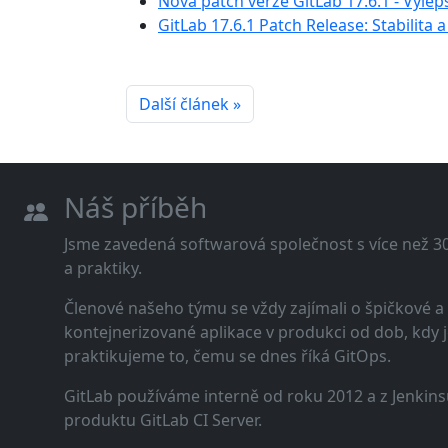
Nová patch verze GitLab 17.6.1 - Vylep
GitLab 17.6.1 Patch Release: Stabilita
Další článek »
Náš příběh
Jsme zavedená softwarová společnost s více než 30 
a praktiky.
Členové našeho týmu se vždy zajímali o špičkové
kontejnerizované aplikace v produkci od dob, kdy j
praktikujeme to, čemu se dnes říká GitOps.
GitLab používáme interně od roku 2012 a z Jenkins
produktu GitLab CI Server.