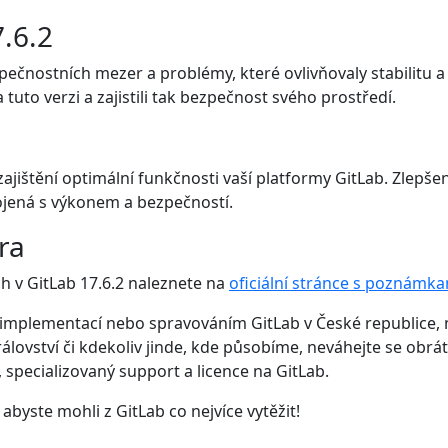
.6.2
zpečnostních mezer a problémy, které ovlivňovaly stabilit
 tuto verzi a zajistili tak bezpečnost svého prostředí.
 zajištění optimální funkčnosti vaší platformy GitLab. Zlepše
pojená s výkonem a bezpečností.
ra
 v GitLab 17.6.2 naleznete na
oficiální stránce s poznámka
implementací nebo spravováním GitLab v České republice, n
lovství či kdekoliv jinde, kde působíme, neváhejte se obrá
 specializovaný support a licence na GitLab.
abyste mohli z GitLab co nejvíce vytěžit!