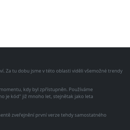
í. Za tu dobu jsme v této oblasti viděli všemožné trendy
 momentu, kdy byl zpřístupněn. Používáme
 je kód" již mnoho let, stejnětak jako leta
omentě zveřejnění první verze tehdy samostatného