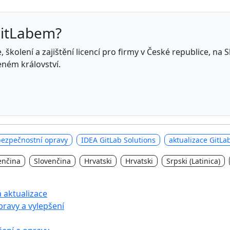
GitLabem?
 školení a zajištění licencí pro firmy v České republice, na
eném království.
bezpečnostní opravy
IDEA GitLab Solutions
aktualizace GitLa
enčina
Slovenčina
Hrvatski
Hrvatski
Srpski (Latinica)
á aktualizace
pravy a vylepšení