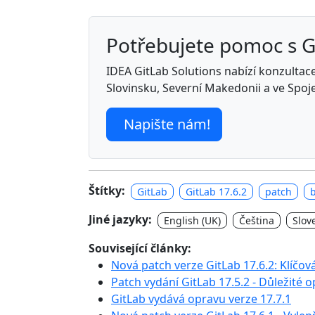
Potřebujete pomoc s 
IDEA GitLab Solutions nabízí konzultace,
Slovinsku, Severní Makedonii a ve Spoj
Napište nám!
Štítky:
GitLab
GitLab 17.6.2
patch
Jiné jazyky:
English (UK)
Čeština
Slov
Související články:
Nová patch verze GitLab 17.6.2: Klíčov
Patch vydání GitLab 17.5.2 - Důležité o
GitLab vydává opravu verze 17.7.1