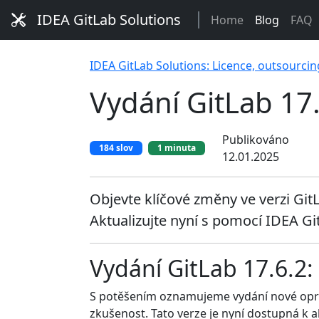
IDEA GitLab Solutions
Home
Blog
FAQ
IDEA GitLab Solutions: Licence, outsourcin
Vydání GitLab 17.
Publikováno
184 slov
1 minuta
12.01.2025
Objevte klíčové změny ve verzi GitL
Aktualizujte nyní s pomocí IDEA Gi
Vydání GitLab 17.6.2:
S potěšením oznamujeme vydání nové op
zkušenost. Tato verze je nyní dostupná k ak