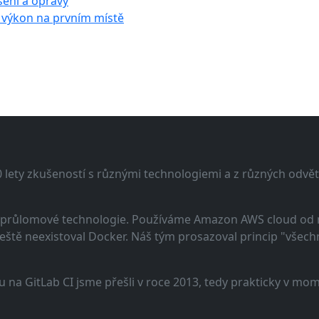
šení a opravy
 a výkon na prvním místě
lety zkušeností s různými technologiemi a z různých odvětv
 a průlomové technologie. Používáme Amazon AWS cloud od
eště neexistoval Docker. Náš tým prosazoval princip "všechno
u na GitLab CI jsme přešli v roce 2013, tedy prakticky v m