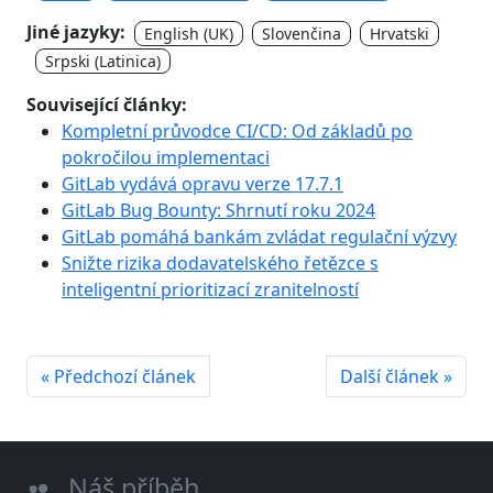
Jiné jazyky:
English (UK)
Slovenčina
Hrvatski
Srpski (Latinica)
Související články:
Kompletní průvodce CI/CD: Od základů po
pokročilou implementaci
GitLab vydává opravu verze 17.7.1
GitLab Bug Bounty: Shrnutí roku 2024
GitLab pomáhá bankám zvládat regulační výzvy
Snižte rizika dodavatelského řetězce s
inteligentní prioritizací zranitelností
« Předchozí článek
Další článek »
Náš příběh