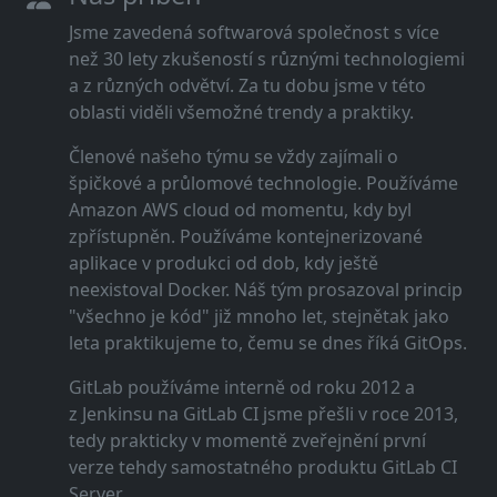
Jsme zavedená softwarová společnost s více
než 30 lety zkušeností s různými technologiemi
a z různých odvětví. Za tu dobu jsme v této
oblasti viděli všemožné trendy a praktiky.
Členové našeho týmu se vždy zajímali o
špičkové a průlomové technologie. Používáme
Amazon AWS cloud od momentu, kdy byl
zpřístupněn. Používáme kontejnerizované
aplikace v produkci od dob, kdy ještě
neexistoval Docker. Náš tým prosazoval princip
"všechno je kód" již mnoho let, stejnětak jako
leta praktikujeme to, čemu se dnes říká GitOps.
GitLab používáme interně od roku 2012 a
z Jenkinsu na GitLab CI jsme přešli v roce 2013,
tedy prakticky v momentě zveřejnění první
verze tehdy samostatného produktu GitLab CI
Server.