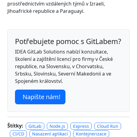
prostřednictvím vzdálených týmů v Izraeli,
Jihoafrické republice a Paraguayi.
Potřebujete pomoc s GitLabem?
IDEA GitLab Solutions nabízí konzultace,
školení a zajištění licencí pro firmy v České
republice, na Slovensku, v Chorvatsku,
Srbsku, Slovinsku, Severní Makedonii a ve
Spojeném království.
Napište nám!
Štítky:
GitLab
Node.js
Express
Cloud Run
CI/CD
Nasazení aplikací
Kontejnerizace