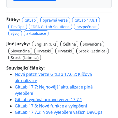
Štítky:
GitLab
opravná verze
GitLab 17.8.1
DevOps
IDEA GitLab Solutions
bezpečnost
vývoj
aktualizace
Jiné jazyky:
English (UK)
Čeština
Slovenčina
Slovenčina
Hrvatski
Hrvatski
Srpski (Latinica)
Srpski (Latinica)
Související články:
Nová patch verze GitLab 17.6.2: Klíčová
aktualizace
GitLab 17.7: Nejnovější aktualizace plná
vylepšení
GitLab vydává opravu verze 17.7.1
GitLab 17.8: Nové funkce a vylepšení
GitLab 17.7.2: Nové vylepšení vašich DevOps