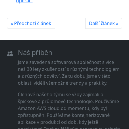
operací
« Předchozí článek
Další článek »
Náš příběh
Jsme zavedená softwarová společnost s více
než 30 lety zkušeností s různými technologiemi
a z různých odvětví. Za tu dobu jsme v této
oblasti viděli všemožné trendy a praktiky.
Členové našeho týmu se vždy zajímali o
špičkové a průlomové technologie. Používáme
Amazon AWS cloud od momentu, kdy byl
zpřístupněn. Používáme kontejnerizované
aplikace v produkci od dob, kdy ještě