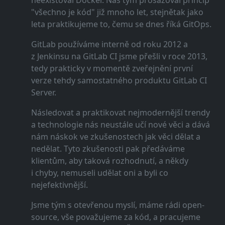
neexistoval Docker. Náš tým prosazoval princip
"všechno je kód" již mnoho let, stejnětak jako
leta praktikujeme to, čemu se dnes říká GitOps.
GitLab používáme interně od roku 2012 a
z Jenkinsu na GitLab CI jsme přešli v roce 2013,
tedy prakticky v momentě zveřejnění první
verze tehdy samostatného produktu GitLab CI
Server.
Následovat a praktikovat nejmodernější trendy
a technologie nás neustále učí nové věci a dává
nám náskok ve zkušenostech jak věci dělat a
nedělat. Tyto zkušenosti pak předáváme
klientům, aby taková rozhodnutí, a někdy
i chyby, nemuseli udělat oni a byli co
nejefektivnější.
Jsme tým s otevřenou myslí, máme rádi open-
source, vše považujeme za kód, a pracujeme