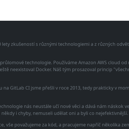
lety zkušeností s různými technologiemi a z různých odvětv
 a průlomové technologie. Používáme Amazon AWS cloud od
eště neexistoval Docker. Náš tým prosazoval princip "všechno
u na GitLab CI jsme přešli v roce 2013, tedy prakticky v m
echnologie nás neustále učí nové věci a dává nám náskok ve 
ěkdy i chyby, nemuseli udělat oni a byli co nejefektivnější.
e, vše považujeme za kód, a pracujeme napříč několika zem