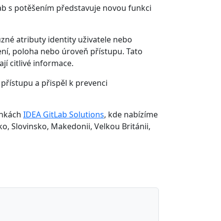
tLab s potěšením představuje novou funkci
zné atributy identity uživatele nebo
ízení, poloha nebo úroveň přístupu. Tato
jí citlivé informace.
přístupu a přispěl k prevenci
ánkách
IDEA GitLab Solutions
, kde nabízíme
o, Slovinsko, Makedonii, Velkou Británii,