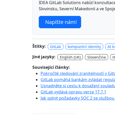
IDEA GitLab Solutions nabízí konzultace,
Slovinsku, Severní Makedonii a ve Spoj
Napište nám!
Štítky:
GitLab
kompozitní identity
AI 
Jiné jazyky:
English (UK)
Slovenčina
H
Související články:
Pokročilé sledování zranitelností v Gi
GitLab pomáhá bankám zvládat regula
Usnadněte si cestu k dosažení soulad
GitLab vydává opravu verze 17.7.1
Jak splnit požadavky SOC 2 se službou