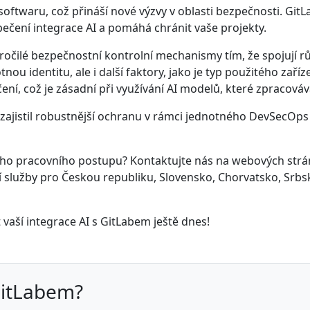
 softwaru, což přináší nové výzvy v oblasti bezpečnosti. Gi
pečení integrace AI a pomáhá chránit vaše projekty.
očilé bezpečnostní kontrolní mechanismy tím, že spojují rů
tnou identitu, ale i další faktory, jako je typ použitého zař
ení, což je zásadní při využívání AI modelů, které zpracováva
zajistil robustnější ochranu v rámci jednotného DevSecOps 
vašeho pracovního postupu? Kontaktujte nás na webových str
ní služby pro Českou republiku, Slovensko, Chorvatsko, Srbsk
 vaší integrace AI s GitLabem ještě dnes!
GitLabem?