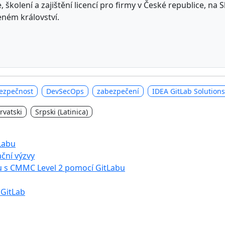
 školení a zajištění licencí pro firmy v České republice, na
eném království.
bezpečnost
DevSecOps
zabezpečení
IDEA GitLab Solutions
rvatski
Srpski (Latinica)
tLabu
ční výzvy
u s CMMC Level 2 pomocí GitLabu
 GitLab