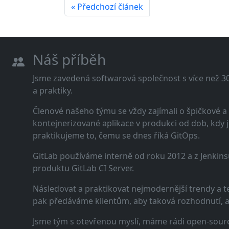
« Předchozí článek
Náš příběh
Jsme zavedená softwarová společnost s více než 30 
a praktiky.
Členové našeho týmu se vždy zajímali o špičkové
kontejnerizované aplikace v produkci od dob, kdy j
praktikujeme to, čemu se dnes říká GitOps.
GitLab používáme interně od roku 2012 a z Jenkins
produktu GitLab CI Server.
Následovat a praktikovat nejmodernější trendy a t
pak předáváme klientům, aby taková rozhodnutí, a n
Jsme tým s otevřenou myslí, máme rádi open-sourc