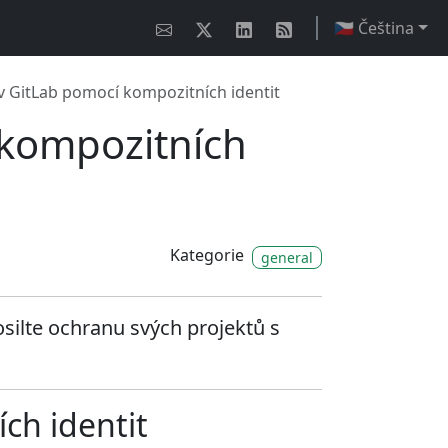
🇨🇿 Čeština
 v GitLab pomocí kompozitních identit
 kompozitních
Kategorie
general
osilte ochranu svých projektů s
ch identit