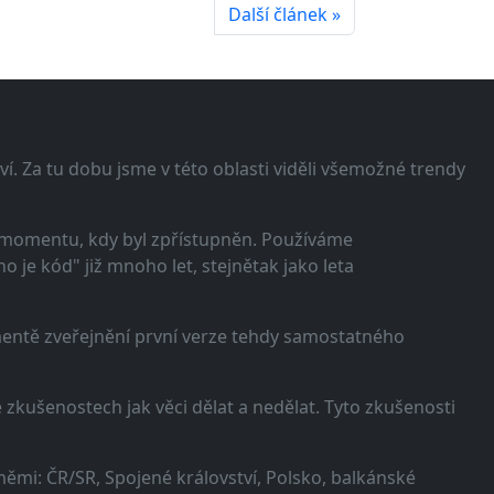
Další článek »
í. Za tu dobu jsme v této oblasti viděli všemožné trendy
 momentu, kdy byl zpřístupněn. Používáme
 je kód" již mnoho let, stejnětak jako leta
omentě zveřejnění první verze tehdy samostatného
zkušenostech jak věci dělat a nedělat. Tyto zkušenosti
ěmi: ČR/SR, Spojené království, Polsko, balkánské