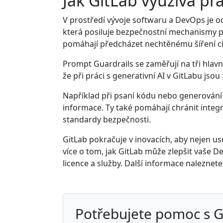
Jak GitLab využívá pr
V prostředí vývoje softwaru a DevOps je oc
která posiluje bezpečnostní mechanismy při
pomáhají předcházet nechtěnému šíření ci
Prompt Guardrails se zaměřují na tři hlavní 
že při práci s generativní AI v GitLabu jso
Například při psaní kódu nebo generování o
informace. Ty také pomáhají chránit integr
standardy bezpečnosti.
GitLab pokračuje v inovacích, aby nejen usn
více o tom, jak GitLab může zlepšit vaše 
licence a služby. Další informace nalezne
Potřebujete pomoc s 