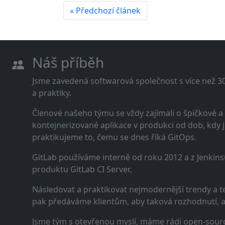
« Předchozí článek
Náš příběh
Jsme zavedená softwarová společnost s více než 30 
a praktiky.
Členové našeho týmu se vždy zajímali o špičkové
kontejnerizované aplikace v produkci od dob, kdy j
praktikujeme to, čemu se dnes říká GitOps.
GitLab používáme interně od roku 2012 a z Jenkins
produktu GitLab CI Server.
Následovat a praktikovat nejmodernější trendy a t
pak předáváme klientům, aby taková rozhodnutí, a n
Jsme tým s otevřenou myslí, máme rádi open-sourc