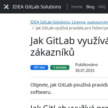
IDEA GitLab Solutions
Home
Blog
FAQ
IDEA GitLab Solutions: Licence, outsourcin
Jak GitLab využívá pravidla pro řešení
Jak GitLab využí
zákazníků
Publikováno
187 slov
1 minuta
30.01.2025
Objevte, jak GitLab používá pravidla
softwaru.