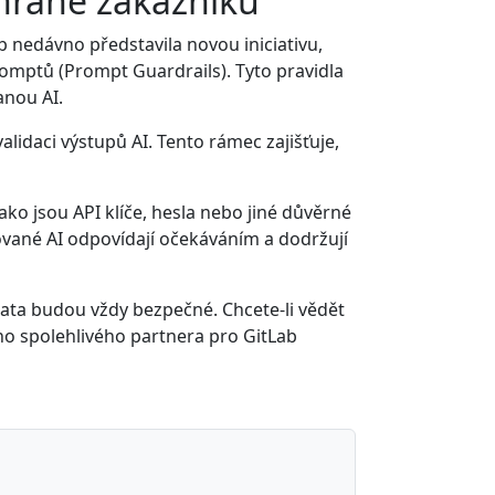
chraně zákazníků
b nedávno představila novou iniciativu,
romptů (Prompt Guardrails). Tyto pravidla
anou AI.
validaci výstupů AI. Tento rámec zajišťuje,
ko jsou API klíče, hesla nebo jiné důvěrné
rované AI odpovídají očekáváním a dodržují
a data budou vždy bezpečné. Chcete-li vědět
ho spolehlivého partnera pro GitLab