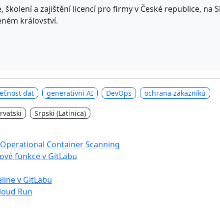
 školení a zajištění licencí pro firmy v České republice, na
eném království.
ečnost dat
generativní AI
DevOps
ochrana zákazníků
rvatski
Srpski (Latinica)
b Operational Container Scanning
nové funkce v GitLabu
eline v GitLabu
Cloud Run