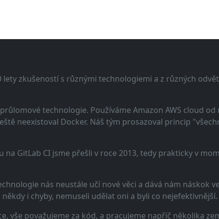
lety zkušeností s různými technologiemi a z různých odvětv
 a průlomové technologie. Používáme Amazon AWS cloud od
eště neexistoval Docker. Náš tým prosazoval princip "všechno
u na GitLab CI jsme přešli v roce 2013, tedy prakticky v m
echnologie nás neustále učí nové věci a dává nám náskok ve 
ěkdy i chyby, nemuseli udělat oni a byli co nejefektivnější.
e, vše považujeme za kód, a pracujeme napříč několika zem