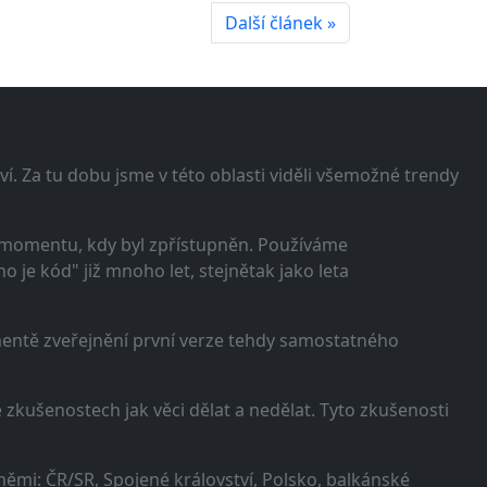
Další článek »
í. Za tu dobu jsme v této oblasti viděli všemožné trendy
 momentu, kdy byl zpřístupněn. Používáme
 je kód" již mnoho let, stejnětak jako leta
omentě zveřejnění první verze tehdy samostatného
zkušenostech jak věci dělat a nedělat. Tyto zkušenosti
ěmi: ČR/SR, Spojené království, Polsko, balkánské