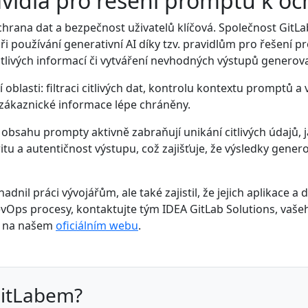
avidla pro řešení promptů k o
hrana dat a bezpečnost uživatelů klíčová. Společnost GitLa
 používání generativní AI díky tzv. pravidlům pro řešení p
tlivých informací či vytváření nevhodných výstupů generov
oblasti: filtraci citlivých dat, kontrolu kontextu promptů a 
u zákaznické informace lépe chráněny.
bsahu prompty aktivně zabraňují unikání citlivých údajů, ja
itu a autentičnost výstupu, což zajišťuje, že výsledky gene
adnil práci vývojářům, ale také zajistil, že jejich aplikace 
DevOps procesy, kontaktujte tým IDEA GitLab Solutions, vaše
te na našem
oficiálním webu
.
GitLabem?