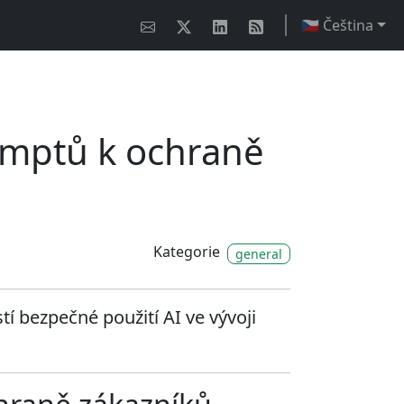
🇨🇿 Čeština
romptů k ochraně
Kategorie
general
stí bezpečné použití AI ve vývoji