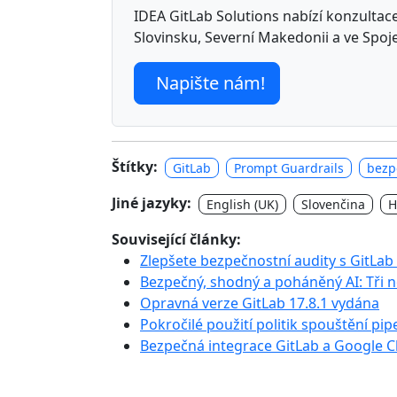
IDEA GitLab Solutions nabízí konzultace,
Slovinsku, Severní Makedonii a ve Spoj
Napište nám!
Štítky:
GitLab
Prompt Guardrails
bezp
Jiné jazyky:
English (UK)
Slovenčina
H
Související články:
Zlepšete bezpečnostní audity s GitLa
Bezpečný, shodný a poháněný AI: Tři 
Opravná verze GitLab 17.8.1 vydána
Pokročilé použití politik spouštění pip
Bezpečná integrace GitLab a Google 