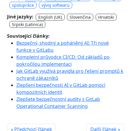
spolupráce
vývoj softwaru
Jiné jazyky:
English (UK)
Slovenčina
Hrvatski
Srpski (Latinica)
Související články:
Bezpečný, shodný a poháněný AI: Tři nové
funkce v GitLabu
Kompletní průvodce CI/CD: Od základů po
pokročilou implementaci
Jak GitLab využívá pravidla pro řešení promptů k
ochraně zákazníků
Zlepšení bezpečnosti AI v GitLab pomocí
kompozitních identit
Zlepšete bezpečnostní audity s GitLab
Operational Container Scanning
« Předchozí článek
Další článek »