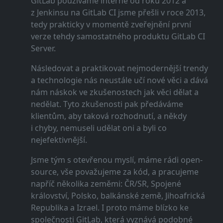
GitLab používáme interně od roku 2012 a
z Jenkinsu na GitLab CI jsme přešli v roce 2013,
tedy prakticky v momentě zveřejnění první
verze tehdy samostatného produktu GitLab CI
Server.
Následovat a praktikovat nejmodernější trendy
a technologie nás neustále učí nové věci a dává
nám náskok ve zkušenostech jak věci dělat a
nedělat. Tyto zkušenosti pak předáváme
klientům, aby taková rozhodnutí, a někdy
i chyby, nemuseli udělat oni a byli co
nejefektivnější.
Jsme tým s otevřenou myslí, máme rádi open-
source, vše považujeme za kód, a pracujeme
napříč několika zeměmi: ČR/SR, Spojené
království, Polsko, balkánské země, Jihoafrická
Republika a Izrael. I proto máme blízko ke
společnosti GitLab, která vyznává podobné