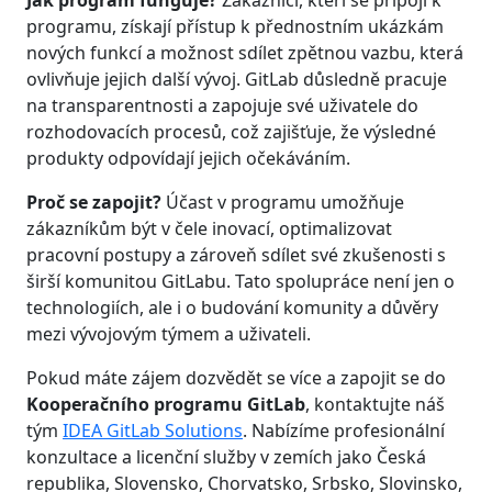
programu, získají přístup k přednostním ukázkám
nových funkcí a možnost sdílet zpětnou vazbu, která
ovlivňuje jejich další vývoj. GitLab důsledně pracuje
na transparentnosti a zapojuje své uživatele do
rozhodovacích procesů, což zajišťuje, že výsledné
produkty odpovídají jejich očekáváním.
Proč se zapojit?
Účast v programu umožňuje
zákazníkům být v čele inovací, optimalizovat
pracovní postupy a zároveň sdílet své zkušenosti s
širší komunitou GitLabu. Tato spolupráce není jen o
technologiích, ale i o budování komunity a důvěry
mezi vývojovým týmem a uživateli.
Pokud máte zájem dozvědět se více a zapojit se do
Kooperačního programu GitLab
, kontaktujte náš
tým
IDEA GitLab Solutions
. Nabízíme profesionální
konzultace a licenční služby v zemích jako Česká
republika, Slovensko, Chorvatsko, Srbsko, Slovinsko,