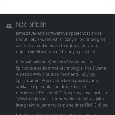
Náš příběh
Jsme zavedená softwarová společnost s více
než 30 lety zkušeností s různými technologiemi
a z různých odvětví. Za tu dobu jsme v této
oblasti viděli všemožné trendy a praktiky.
Členové našeho týmu se vždy zajímali o
špičkové a průlomové technologie. Používáme
Amazon AWS cloud od momentu, kdy byl
zpřístupněn. Používáme kontejnerizované
aplikace v produkci od dob, kdy ještě
neexistoval Docker. Náš tým prosazoval princip
"všechno je kód" již mnoho let, stejnětak jako
leta praktikujeme to, čemu se dnes říká GitOps.