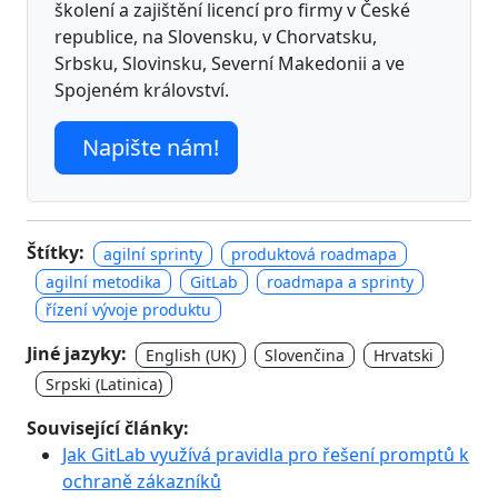
školení a zajištění licencí pro firmy v České
republice, na Slovensku, v Chorvatsku,
Srbsku, Slovinsku, Severní Makedonii a ve
Spojeném království.
Napište nám!
Štítky:
agilní sprinty
produktová roadmapa
agilní metodika
GitLab
roadmapa a sprinty
řízení vývoje produktu
Jiné jazyky:
English (UK)
Slovenčina
Hrvatski
Srpski (Latinica)
Související články:
Jak GitLab využívá pravidla pro řešení promptů k
ochraně zákazníků