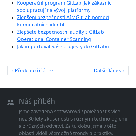
Kooperační program GitLab: Jak zákazníci
spolupracují na vývoji platformy
Zlepšení bezpečnosti AI v GitLab pomocí
kompozitních identit
Zlepšete bezpečnostní audity s GitLab
Operational Container Scanning
Jak importovat vaše projekty do GitLabu
« Předchozí článek
Další článek »
Náš příběh
Jsme zavedená softwarová společnost s více
než 30 lety zkušeností s různými technologiemi
a z různých odvětví. Za tu dobu jsme v této
oblasti viděli všemožné trendy a praktiky.