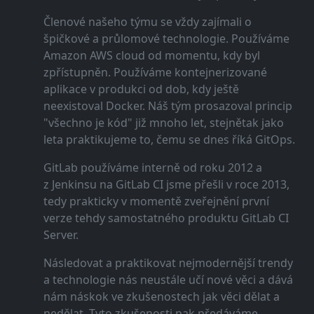
Členové našeho týmu se vždy zajímali o
špičkové a průlomové technologie. Používáme
Amazon AWS cloud od momentu, kdy byl
zpřístupněn. Používáme kontejnerizované
aplikace v produkci od dob, kdy ještě
neexistoval Docker. Náš tým prosazoval princip
"všechno je kód" již mnoho let, stejnětak jako
leta praktikujeme to, čemu se dnes říká GitOps.
GitLab používáme interně od roku 2012 a
z Jenkinsu na GitLab CI jsme přešli v roce 2013,
tedy prakticky v momentě zveřejnění první
verze tehdy samostatného produktu GitLab CI
Server.
Následovat a praktikovat nejmodernější trendy
a technologie nás neustále učí nové věci a dává
nám náskok ve zkušenostech jak věci dělat a
nedělat. Tyto zkušenosti pak předáváme