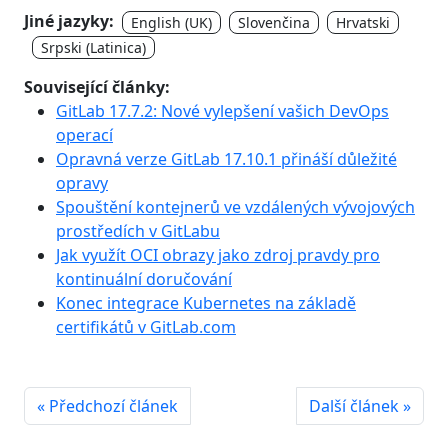
Jiné jazyky:
English (UK)
Slovenčina
Hrvatski
Srpski (Latinica)
Související články:
GitLab 17.7.2: Nové vylepšení vašich DevOps
operací
Opravná verze GitLab 17.10.1 přináší důležité
opravy
Spouštění kontejnerů ve vzdálených vývojových
prostředích v GitLabu
Jak využít OCI obrazy jako zdroj pravdy pro
kontinuální doručování
Konec integrace Kubernetes na základě
certifikátů v GitLab.com
« Předchozí článek
Další článek »