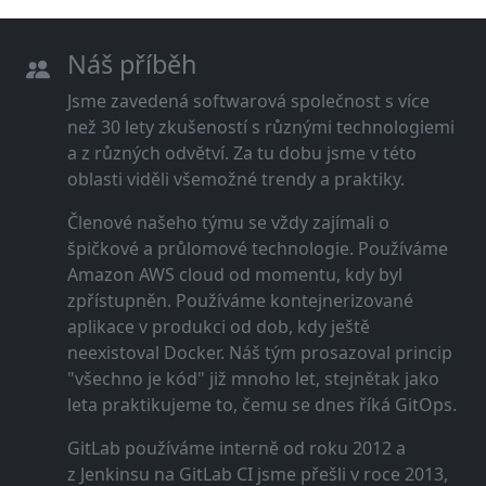
Náš příběh
Jsme zavedená softwarová společnost s více
než 30 lety zkušeností s různými technologiemi
a z různých odvětví. Za tu dobu jsme v této
oblasti viděli všemožné trendy a praktiky.
Členové našeho týmu se vždy zajímali o
špičkové a průlomové technologie. Používáme
Amazon AWS cloud od momentu, kdy byl
zpřístupněn. Používáme kontejnerizované
aplikace v produkci od dob, kdy ještě
neexistoval Docker. Náš tým prosazoval princip
"všechno je kód" již mnoho let, stejnětak jako
leta praktikujeme to, čemu se dnes říká GitOps.
GitLab používáme interně od roku 2012 a
z Jenkinsu na GitLab CI jsme přešli v roce 2013,