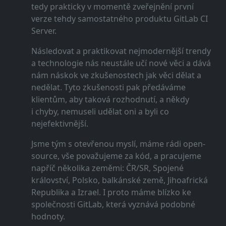
tedy prakticky v momentě zveřejnění první
verze tehdy samostatného produktu GitLab CI
Server.
Následovat a praktikovat nejmodernější trendy
a technologie nás neustále učí nové věci a dává
nám náskok ve zkušenostech jak věci dělat a
nedělat. Tyto zkušenosti pak předáváme
klientům, aby taková rozhodnutí, a někdy
i chyby, nemuseli udělat oni a byli co
nejefektivnější.
Jsme tým s otevřenou myslí, máme rádi open-
source, vše považujeme za kód, a pracujeme
napříč několika zeměmi: ČR/SR, Spojené
království, Polsko, balkánské země, Jihoafrická
Republika a Izrael. I proto máme blízko ke
společnosti GitLab, která vyznává podobné
hodnoty.