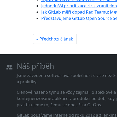
Jednodušší prioritizace rizik zranitelno
Jak GitLab měří dopad Red Teamu: Metr
Představujeme GitLab Open Source Se
« Předchozí článek
Náš příběh
Jsme zavedená softwarová společnost s více než 30 
a praktiky.
Členové našeho týmu se vždy zajímali o špičkové
kontejnerizované aplikace v produkci od dob, kdy j
praktikujeme to, čemu se dnes říká GitOps.
GitLab používáme interně od roku 2012 a z Jenkins