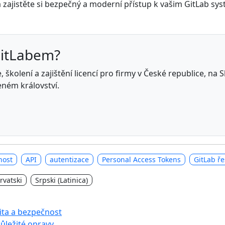
 zajistěte si bezpečný a moderní přístup k vašim GitLab s
GitLabem?
 školení a zajištění licencí pro firmy v České republice, na
eném království.
nost
API
autentizace
Personal Access Tokens
GitLab ře
rvatski
Srpski (Latinica)
lita a bezpečnost
důležité opravy