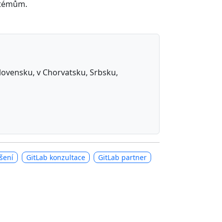
ystémům.
 Slovensku, v Chorvatsku, Srbsku,
šení
GitLab konzultace
GitLab partner