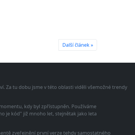
Další článek »
í. Za tu dobu jsme v této oblasti viděli všemožné trendy
 momentu, kdy byl zpřístupněn. Používáme
 je kód" již mnoho let, stejnětak jako leta
omentě zveřejnění první verze tehdy samostatného