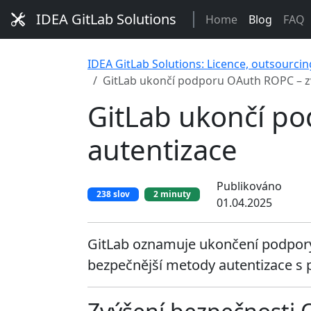
IDEA GitLab Solutions
Home
Blog
FAQ
IDEA GitLab Solutions: Licence, outsourcin
GitLab ukončí podporu OAuth ROPC – z
GitLab ukončí p
autentizace
Publikováno
238 slov
2 minuty
01.04.2025
GitLab oznamuje ukončení podpory 
bezpečnější metody autentizace s 