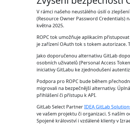
Zvýšení bezpečnosti
V rámci našeho neustálého úsilí o zlepše
(Resource Owner Password Credentials) na
května 2025.
ROPC tok umožňuje aplikacím přistupovat 
je zařízení OAuth tok s tokem autorizace.
Jako doporučenou alternativu GitLab dopo
osobních uživatelů (Personal Access Tokens
iniciativy GitLabu ke zjednodušení autenti
Podpora pro ROPC bude během přechodného 
migrovali na bezpečnější alternativy. Úpl
přihlášení či přístupu k API.
GitLab Select Partner
IDEA GitLab Solution
ve vašem projektu či organizaci. S naším
Spojené království i vzdálené klienty v Izrael