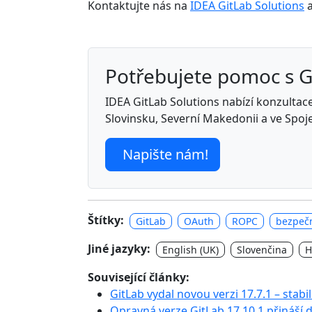
Kontaktujte nás na
IDEA GitLab Solutions
a
Potřebujete pomoc s 
IDEA GitLab Solutions nabízí konzultace,
Slovinsku, Severní Makedonii a ve Spoj
Napište nám!
Štítky:
GitLab
OAuth
ROPC
bezpeč
Jiné jazyky:
English (UK)
Slovenčina
H
Související články:
GitLab vydal novou verzi 17.7.1 – stabi
Opravná verze GitLab 17.10.1 přináší 