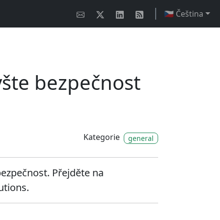
🇨🇿 Čeština
yšte bezpečnost
Kategorie
general
ezpečnost. Přejděte na
utions.