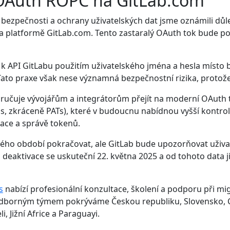
 OAuth ROPC na GitLab.com
ní bezpečnosti a ochrany uživatelských dat jsme oznámili 
 platformě GitLab.com. Tento zastaralý OAuth tok bude po
k API GitLabu použitím uživatelského jména a hesla místo 
 Tato praxe však nese významná bezpečnostní rizika, protož
ručuje vývojářům a integrátorům přejít na moderní OAuth 
, zkráceně PATs), které v budoucnu nabídnou vyšší kontrolu 
zace a správě tokenů.
období pokračovat, ale GitLab bude upozorňovat uživatele
ná deaktivace se uskuteční 22. května 2025 a od tohoto dat
s
nabízí profesionální konzultace, školení a podporu při mi
 odborným týmem pokrýváme Českou republiku, Slovensko, C
i, Jižní Africe a Paraguayi.