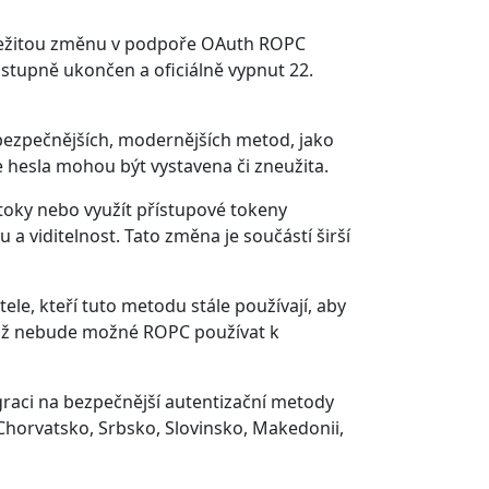
důležitou změnu v podpoře OAuth ROPC
stupně ukončen a oficiálně vypnut 22.
bezpečnějších, modernějších metod, jako
e hesla mohou být vystavena či zneužita.
toky nebo využít přístupové tokeny
a viditelnost. Tato změna je součástí širší
, kteří tuto metodu stále používají, aby
a již nebude možné ROPC používat k
graci na bezpečnější autentizační metody
horvatsko, Srbsko, Slovinsko, Makedonii,