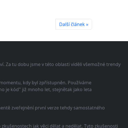
Další článek »
í. Za tu dobu jsme v této oblasti viděli všemožné trendy
 momentu, kdy byl zpřístupněn. Používáme
 je kód" již mnoho let, stejnětak jako leta
omentě zveřejnění první verze tehdy samostatného
zkušenostech jak věci dělat a nedělat. Tyto zkušenosti