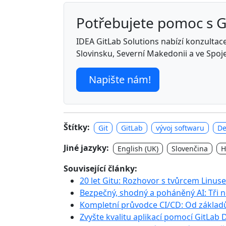
Potřebujete pomoc s 
IDEA GitLab Solutions nabízí konzultace,
Slovinsku, Severní Makedonii a ve Spoj
Napište nám!
Štítky:
Git
GitLab
vývoj softwaru
D
Jiné jazyky:
English (UK)
Slovenčina
H
Související články:
20 let Gitu: Rozhovor s tvůrcem Linu
Bezpečný, shodný a poháněný AI: Tři 
Kompletní průvodce CI/CD: Od základ
Zvyšte kvalitu aplikací pomocí GitLab