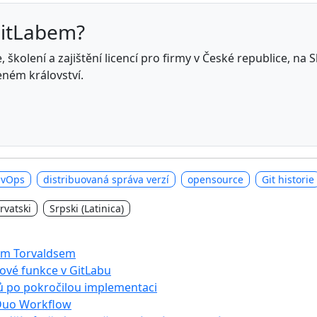
GitLabem?
 školení a zajištění licencí pro firmy v České republice, na
eném království.
evOps
distribuovaná správa verzí
opensource
Git historie
rvatski
Srpski (Latinica)
sem Torvaldsem
nové funkce v GitLabu
ů po pokročilou implementaci
 Duo Workflow