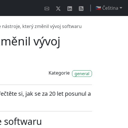
🇨🇿 Čeština
ie nástroje, který změnil vývoj softwaru
 změnil vývoj
Kategorie
general
těte si, jak se za 20 let posunul a
je softwaru