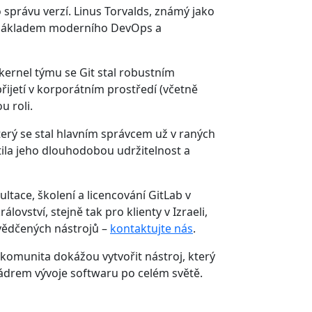
správu verzí. Linus Torvalds, známý jako
tal základem moderního DevOps a
ernel týmu se Git stal robustním
ijetí v korporátním prostředí (včetně
 roli.
který se stal hlavním správcem už v raných
stila jeho dlouhodobou udržitelnost a
ltace, školení a licencování GitLab v
vství, stejně tak pro klienty v Izraeli,
vědčených nástrojů –
kontaktujte nás
.
a komunita dokážou vytvořit nástroj, který
jádrem vývoje softwaru po celém světě.