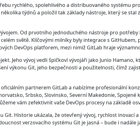
třebu rychlého, spolehlivého a distribuovaného systému pro 
 několika týdnů a položil tak základy nástroje, který se s
vývojem. Od prvotního jednoduchého nástroje pro potřeby k
elém světě. Klíčovými milníky byly integrace s GitHubem, př
ových DevOps platforem, mezi nimiž GitLab hraje významnou
ojekt. Jeho vývoj vedli špičkoví vývojáři jako Junio Hamano, 
šení výkonu Git, jeho bezpečnosti a použitelnosti, čímž zaji
e oficiálním partnerem GitLab a nabízíme profesionální konzu
rvatsko, Srbsko, Slovinsko, Severní Makedonie, Spojené králo
můžeme vám zefektivnit vaše DevOps procesy na základě os
 Git. Historie ukázala, že otevřený vývoj, rychlost inovací 
oucnost verzovacího systému Git je jasná – bude i nadále 