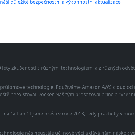
ináší důležité bezpečnostní a výkonnostní aktualizace
lety zkušeností s různými technologiemi a z různých odvětv
 a průlomové technologie. Používáme Amazon AWS cloud od
eště neexistoval Docker. Náš tým prosazoval princip "všechno
u na GitLab CI jsme přešli v roce 2013, tedy prakticky v m
echnologie nás neustále učí nové věci a dává nám náskok ve 