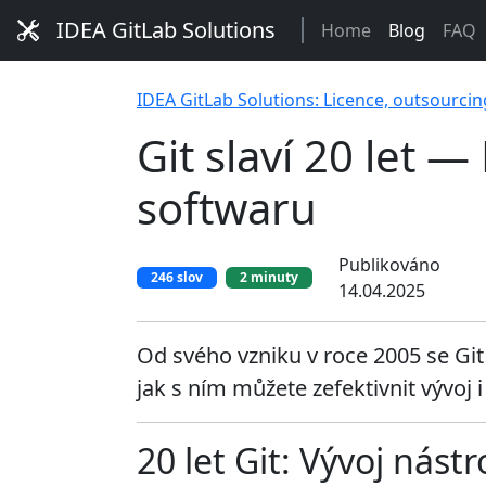
IDEA GitLab Solutions
Home
Blog
FAQ
IDEA GitLab Solutions: Licence, outsourcin
Git slaví 20 let —
softwaru
Publikováno
246 slov
2 minuty
14.04.2025
Od svého vzniku v roce 2005 se Git 
jak s ním můžete zefektivnit vývoj i 
20 let Git: Vývoj nást