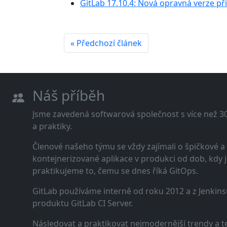
GitLab 17.10.4: Nová opravná verze př
« Předchozí článek
Náš příběh
Jsme zavedená softwarová společnost s více než 30 
a praktiky.
Členové našeho týmu se vždy zajímali o špičkové
kontejnerizované aplikace v produkci od dob, kdy j
praktikujeme to, čemu se dnes říká GitOps.
GitLab používáme interně od roku 2012 a z Jenkins
produktu GitLab CI Server.
Následovat a praktikovat nejmodernější trendy a t