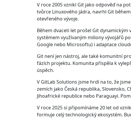
V roce 2005 vznikl Git jako odpověď na po
tvůrce Linuxového jádra, navrhl Git během
otevřeného vývoje.
Během dvaceti let prošel Git dynamickým 
systémem využívaným miliony vývojářů po c
Google nebo Microsoftu) i adaptace cloud
Git není jen nástroj, ale také komunitní pr
fázích projektu. Komunita přispěla k vylep
úspěch.
V GitLab Solutions jsme hrdí na to, že jsm
zemích jako Česká republika, Slovensko, Cho
Jihoafrické republice nebo Paraguayi. Po
V roce 2025 si připomínáme 20 let od vzniku
formuje celý technologický ekosystém. Bud