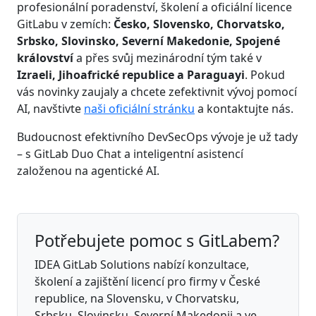
profesionální poradenství, školení a oficiální licence
GitLabu v zemích:
Česko, Slovensko, Chorvatsko,
Srbsko, Slovinsko, Severní Makedonie, Spojené
království
a přes svůj mezinárodní tým také v
Izraeli, Jihoafrické republice a Paraguayi
. Pokud
vás novinky zaujaly a chcete zefektivnit vývoj pomocí
AI, navštivte
naši oficiální stránku
a kontaktujte nás.
Budoucnost efektivního DevSecOps vývoje je už tady
– s GitLab Duo Chat a inteligentní asistencí
založenou na agentické AI.
Potřebujete pomoc s GitLabem?
IDEA GitLab Solutions nabízí konzultace,
školení a zajištění licencí pro firmy v České
republice, na Slovensku, v Chorvatsku,
Srbsku, Slovinsku, Severní Makedonii a ve