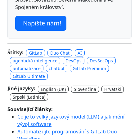
Spojeném království.
Napište nám!
Štítky:
GitLab
Duo Chat
AI
agentická inteligence
DevOps
DevSecOps
automatizace
chatbot
GitLab Premium
GitLab Ultimate
Jiné jazyky:
English (UK)
Slovenčina
Hrvatski
Srpski (Latinica)
Související články:
Co je to velký jazykový model (LLM) a jak mění
vývoj software
Automatizujte programování s GitLab Duo
Workflow