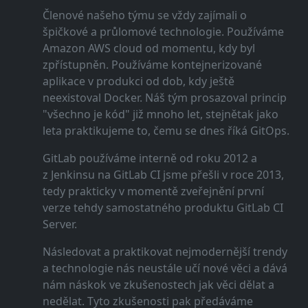
Členové našeho týmu se vždy zajímali o
špičkové a průlomové technologie. Používáme
Amazon AWS cloud od momentu, kdy byl
zpřístupněn. Používáme kontejnerizované
aplikace v produkci od dob, kdy ještě
neexistoval Docker. Náš tým prosazoval princip
"všechno je kód" již mnoho let, stejnětak jako
leta praktikujeme to, čemu se dnes říká GitOps.
GitLab používáme interně od roku 2012 a
z Jenkinsu na GitLab CI jsme přešli v roce 2013,
tedy prakticky v momentě zveřejnění první
verze tehdy samostatného produktu GitLab CI
Server.
Následovat a praktikovat nejmodernější trendy
a technologie nás neustále učí nové věci a dává
nám náskok ve zkušenostech jak věci dělat a
nedělat. Tyto zkušenosti pak předáváme