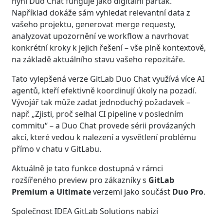
nyní Duo Chat funguje jako digitální parťák.
Například dokáže sám vyhledat relevantní data z
vašeho projektu, generovat merge requesty,
analyzovat upozornění ve workflow a navrhovat
konkrétní kroky k jejich řešení – vše plně kontextově,
na základě aktuálního stavu vašeho repozitáře.
Tato vylepšená verze GitLab Duo Chat využívá více AI
agentů, kteří efektivně koordinují úkoly na pozadí.
Vývojář tak může zadat jednoduchý požadavek –
např. „Zjisti, proč selhal CI pipeline v posledním
commitu“ – a Duo Chat provede sérii provázaných
akcí, které vedou k nalezení a vysvětlení problému
přímo v chatu v GitLabu.
Aktuálně je tato funkce dostupná v rámci
rozšířeného preview pro zákazníky s
GitLab
Premium a Ultimate
verzemi jako součást
Duo Pro
.
Společnost IDEA GitLab Solutions nabízí