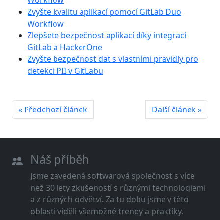
Zvyšte kvalitu aplikací pomocí GitLab Duo
Workflow
Zlepšete bezpečnost aplikací díky integraci
GitLab a HackerOne
Zvyšte bezpečnost dat s vlastními pravidly pro
detekci PII v GitLabu
« Předchozí článek
Další článek »
Náš příběh
Jsme zavedená softwarová společnost s více
než 30 lety zkušeností s různými technologiemi
a z různých odvětví. Za tu dobu jsme v této
oblasti viděli všemožné trendy a praktiky.