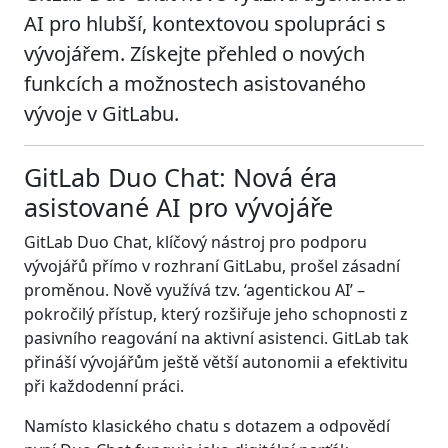
AI pro hlubší, kontextovou spolupráci s
vývojářem. Získejte přehled o nových
funkcích a možnostech asistovaného
vývoje v GitLabu.
GitLab Duo Chat: Nová éra
asistované AI pro vývojáře
GitLab Duo Chat, klíčový nástroj pro podporu
vývojářů přímo v rozhraní GitLabu, prošel zásadní
proměnou. Nově využívá tzv. ‘agentickou AI’ –
pokročilý přístup, který rozšiřuje jeho schopnosti z
pasivního reagování na aktivní asistenci. GitLab tak
přináší vývojářům ještě větší autonomii a efektivitu
při každodenní práci.
Namísto klasického chatu s dotazem a odpovědí