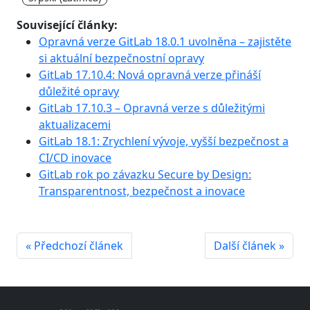
Související články:
Opravná verze GitLab 18.0.1 uvolněna – zajistěte
si aktuální bezpečnostní opravy
GitLab 17.10.4: Nová opravná verze přináší
důležité opravy
GitLab 17.10.3 – Opravná verze s důležitými
aktualizacemi
GitLab 18.1: Zrychlení vývoje, vyšší bezpečnost a
CI/CD inovace
GitLab rok po závazku Secure by Design:
Transparentnost, bezpečnost a inovace
« Předchozí článek
Další článek »