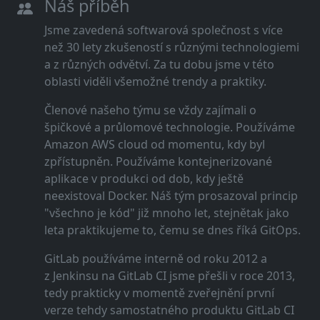
Náš příběh
Jsme zavedená softwarová společnost s více
než 30 lety zkušeností s různými technologiemi
a z různých odvětví. Za tu dobu jsme v této
oblasti viděli všemožné trendy a praktiky.
Členové našeho týmu se vždy zajímali o
špičkové a průlomové technologie. Používáme
Amazon AWS cloud od momentu, kdy byl
zpřístupněn. Používáme kontejnerizované
aplikace v produkci od dob, kdy ještě
neexistoval Docker. Náš tým prosazoval princip
"všechno je kód" již mnoho let, stejnětak jako
leta praktikujeme to, čemu se dnes říká GitOps.
GitLab používáme interně od roku 2012 a
z Jenkinsu na GitLab CI jsme přešli v roce 2013,
tedy prakticky v momentě zveřejnění první
verze tehdy samostatného produktu GitLab CI