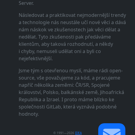
Server.
Následovat a praktikovat nejmodernější trendy
a technologie nás neustále učí nové věci a dává
nám náskok ve zkušenostech jak věci dělat a
nedělat. Tyto zkušenosti pak předáváme
klientům, aby taková rozhodnutí, a někdy
i chyby, nemuseli udělat oni a byli co
nejefektivnější.
Jsme tým s otevřenou myslí, máme rádi open-
source, vše považujeme za kód, a pracujeme
napříč několika zeměmi: ČR/SR, Spojené
království, Polsko, balkánské země, Jihoafrická
Republika a Izrael. I proto máme blízko ke
společnosti GitLab, která vyznává podobné
hodnoty.
© 1991—2026
IDEA