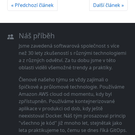
« Předchozí článek
Další článek »
Náš příběh
Jsme zavedená softwarová společnost s více
než 30 lety zkušeností s různými technologiemi
a z různých odvětví. Za tu dobu jsme v této
oblasti viděli všemožné trendy a praktiky.
Členové našeho týmu se vždy zajímali o
špičkové a průlomové technologie. Používáme
Amazon AWS cloud od momentu, kdy byl
zpřístupněn. Používáme kontejnerizované
aplikace v produkci od dob, kdy ještě
neexistoval Docker. Náš tým prosazoval princip
"všechno je kód" již mnoho let, stejnětak jako
leta praktikujeme to, čemu se dnes říká GitOps.