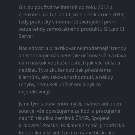
GitLab používáme interně od roku 2012 a
z Jenkinsu na GitLab CI jsme přešli v roce 2013,
tedy prakticky v momentě zveřejnění první
verze tehdy samostatného produktu GitLab CI
Server.
Následovat a praktikovat nejmodernější trendy
a technologie nás neustále učí nové věci a dává
nám náskok ve zkušenostech jak věci dělat a
nedělat. Tyto zkušenosti pak předáváme
klientům, aby taková rozhodnutí, a někdy
i chyby, nemuseli udělat oni a byli co
nejefektivnější.
Jsme tým s otevřenou myslí, máme rádi open-
source, vše považujeme za kód, a pracujeme
napříč několika zeměmi: ČR/SR, Spojené
království, Polsko, balkánské země, Jihoafrická
Republika a Izrael. I proto máme blízko ke