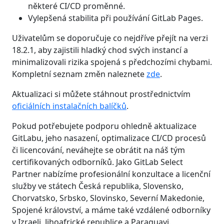
některé CI/CD proměnné.
Vylepšená stabilita při používání GitLab Pages.
Uživatelům se doporučuje co nejdříve přejít na verzi
18.2.1, aby zajistili hladký chod svých instancí a
minimalizovali rizika spojená s předchozími chybami.
Kompletní seznam změn naleznete
zde
.
Aktualizaci si můžete stáhnout prostřednictvím
oficiálních instalačních balíčků
.
Pokud potřebujete podporu ohledně aktualizace
GitLabu, jeho nasazení, optimalizace CI/CD procesů
či licencování, neváhejte se obrátit na náš tým
certifikovaných odborníků. Jako GitLab Select
Partner nabízíme profesionální konzultace a licenční
služby ve státech Česká republika, Slovensko,
Chorvatsko, Srbsko, Slovinsko, Severní Makedonie,
Spojené království, a máme také vzdálené odborníky
v Izraeli, Jihoafrické republice a Paraguayi.