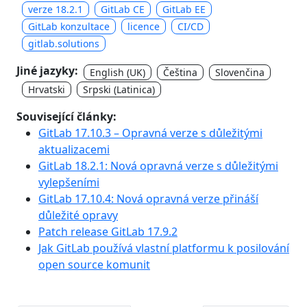
verze 18.2.1
GitLab CE
GitLab EE
GitLab konzultace
licence
CI/CD
gitlab.solutions
Jiné jazyky:
English (UK)
Čeština
Slovenčina
Hrvatski
Srpski (Latinica)
Související články:
GitLab 17.10.3 – Opravná verze s důležitými
aktualizacemi
GitLab 18.2.1: Nová opravná verze s důležitými
vylepšeními
GitLab 17.10.4: Nová opravná verze přináší
důležité opravy
Patch release GitLab 17.9.2
Jak GitLab používá vlastní platformu k posilování
open source komunit