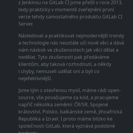
z Jenkinsu na GitLab CI jsme přešli v roce 2013,
tedy prakticky v momentě zveřejnění první
verze tehdy samostatného produktu GitLab CI
Server.
Následovat a praktikovat nejmodernější trendy
a technologie nás neustále učí nové věci a dává
nám náskok ve zkušenostech jak věci dělat a
nedělat. Tyto zkušenosti pak předáváme
klientům, aby taková rozhodnutí, a někdy
i chyby, nemuseli udělat oni a byli co
nejefektivnější.
Jsme tým s otevřenou myslí, máme rádi open-
source, vše považujeme za kód, a pracujeme
napříč několika zeměmi: ČR/SR, Spojené
království, Polsko, balkánské země, Jihoafrická
Republika a Izrael. I proto máme blízko ke
společnosti GitLab, která vyznává podobné