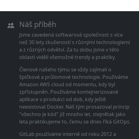
Náš příběh
Jsme zavedená softwarová společnost s více
než 30 lety zkušeností s různými technologiemi
a z různých odvětví. Za tu dobu jsme v této
oblasti viděli všemožné trendy a praktiky.
Členové našeho týmu se vždy zajímali o
špičkové a průlomové technologie. Používáme
Amazon AWS cloud od momentu, kdy byl
zpřístupněn. Používáme kontejnerizované
aplikace v produkci od dob, kdy ještě
neexistoval Docker. Náš tým prosazoval princip
"všechno je kód" již mnoho let, stejnětak jako
leta praktikujeme to, čemu se dnes říká GitOps.
GitLab používáme interně od roku 2012 a