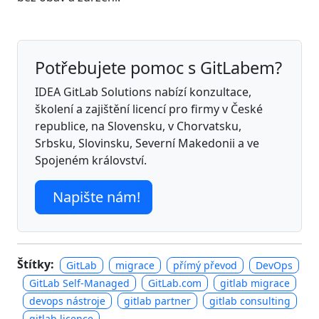
Potřebujete pomoc s GitLabem?
IDEA GitLab Solutions nabízí konzultace,
školení a zajištění licencí pro firmy v České
republice, na Slovensku, v Chorvatsku,
Srbsku, Slovinsku, Severní Makedonii a ve
Spojeném království.
Napište nám!
Štítky:
GitLab
migrace
přímý převod
DevOps
GitLab Self-Managed
GitLab.com
gitlab migrace
devops nástroje
gitlab partner
gitlab consulting
gitlab licence