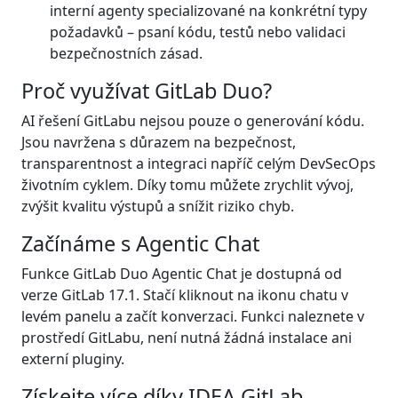
interní agenty specializované na konkrétní typy
požadavků – psaní kódu, testů nebo validaci
bezpečnostních zásad.
Proč využívat GitLab Duo?
AI řešení GitLabu nejsou pouze o generování kódu.
Jsou navržena s důrazem na bezpečnost,
transparentnost a integraci napříč celým DevSecOps
životním cyklem. Díky tomu můžete zrychlit vývoj,
zvýšit kvalitu výstupů a snížit riziko chyb.
Začínáme s Agentic Chat
Funkce GitLab Duo Agentic Chat je dostupná od
verze GitLab 17.1. Stačí kliknout na ikonu chatu v
levém panelu a začít konverzaci. Funkci naleznete v
prostředí GitLabu, není nutná žádná instalace ani
externí pluginy.
Získejte více díky IDEA GitLab