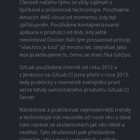
Členové našeho týmu se vždy zajímali o
špičkové a průlomové technologie. Používáme
Amazon AWS cloud od momentu, kdy byl
zpřístupněn. Používáme kontejnerizované
aplikace v produkci od dob, kdy ještě
neexistoval Docker. Náš tým prosazoval princip
"všechno je kód" již mnoho let, stejnětak jako
leta praktikujeme to, čemu se dnes říká GitOps.
GitLab používáme interně od roku 2012 a
z Jenkinsu na GitLab CI jsme přešli v roce 2013,
tedy prakticky v momentě zveřejnění první
verze tehdy samostatného produktu GitLab CI
Server.
Následovat a praktikovat nejmodernější trendy
a technologie nás neustále učí nové věci a dává
nám náskok ve zkušenostech jak věci dělat a
nedělat. Tyto zkušenosti pak předáváme
klientům, aby taková rozhodnutí, a někdy