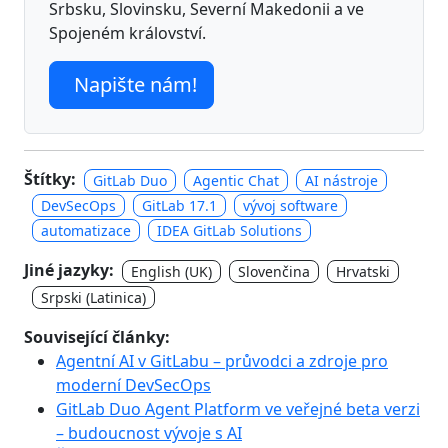
Srbsku, Slovinsku, Severní Makedonii a ve
Spojeném království.
Napište nám!
Štítky:
GitLab Duo
Agentic Chat
AI nástroje
DevSecOps
GitLab 17.1
vývoj software
automatizace
IDEA GitLab Solutions
Jiné jazyky:
English (UK)
Slovenčina
Hrvatski
Srpski (Latinica)
Související články:
Agentní AI v GitLabu – průvodci a zdroje pro
moderní DevSecOps
GitLab Duo Agent Platform ve veřejné beta verzi
– budoucnost vývoje s AI