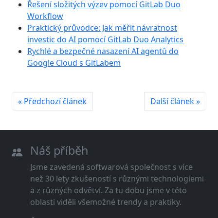
Řešení složitých výzev pomocí GitLab Duo
Workflow
Praktický průvodce: Jak měřit návratnost
investic do AI pomocí GitLab Duo Analytics
Rychlé a bezpečné nasazení AI agentů do
Google Cloud s GitLabem
« Předchozí článek
Další článek »
Náš příběh
Jsme zavedená softwarová společnost s více
než 30 lety zkušeností s různými technologiemi
a z různých odvětví. Za tu dobu jsme v této
oblasti viděli všemožné trendy a praktiky.