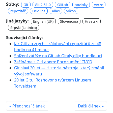
Štítky:
Git
Git 2.51.0
GitLab
novinky
verze
repozitář
DevOps
alias
výkon
Jiné jazyky:
English (UK)
Slovenčina
Hrvatski
Srpski (Latinica)
Související články:
Jak GitLab zrychlil zálohování repozitářů ze 48
hodin na 41 minut
Snížení zátěže na GitLab Gitaly díky bundle-uri
Začínáme s GitLabem: Porozumění CI/CD
Git slaví 20 let — Historie nástroje, který změnil
vývoj softwaru
20 let Gitu: Rozhovor s tvůrcem Linusem
Torvaldsem
« Předchozí článek
Další článek »