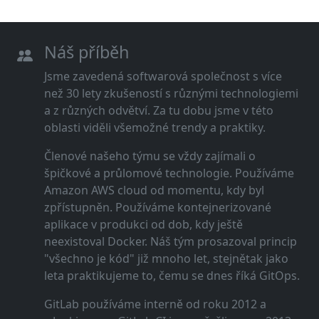
Náš příběh
Jsme zavedená softwarová společnost s více
než 30 lety zkušeností s různými technologiemi
a z různých odvětví. Za tu dobu jsme v této
oblasti viděli všemožné trendy a praktiky.
Členové našeho týmu se vždy zajímali o
špičkové a průlomové technologie. Používáme
Amazon AWS cloud od momentu, kdy byl
zpřístupněn. Používáme kontejnerizované
aplikace v produkci od dob, kdy ještě
neexistoval Docker. Náš tým prosazoval princip
"všechno je kód" již mnoho let, stejnětak jako
leta praktikujeme to, čemu se dnes říká GitOps.
GitLab používáme interně od roku 2012 a