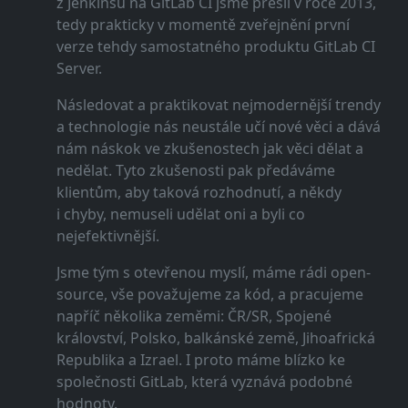
z Jenkinsu na GitLab CI jsme přešli v roce 2013,
tedy prakticky v momentě zveřejnění první
verze tehdy samostatného produktu GitLab CI
Server.
Následovat a praktikovat nejmodernější trendy
a technologie nás neustále učí nové věci a dává
nám náskok ve zkušenostech jak věci dělat a
nedělat. Tyto zkušenosti pak předáváme
klientům, aby taková rozhodnutí, a někdy
i chyby, nemuseli udělat oni a byli co
nejefektivnější.
Jsme tým s otevřenou myslí, máme rádi open-
source, vše považujeme za kód, a pracujeme
napříč několika zeměmi: ČR/SR, Spojené
království, Polsko, balkánské země, Jihoafrická
Republika a Izrael. I proto máme blízko ke
společnosti GitLab, která vyznává podobné
hodnoty.