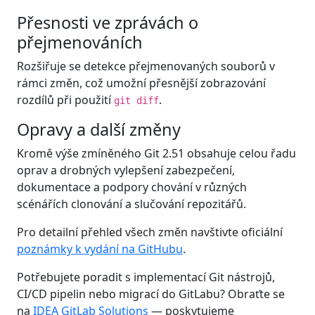
Přesnosti ve zprávách o
přejmenováních
Rozšiřuje se detekce přejmenovaných souborů v
rámci změn, což umožní přesnější zobrazování
rozdílů při použití
.
git diff
Opravy a další změny
Kromě výše zmíněného Git 2.51 obsahuje celou řadu
oprav a drobných vylepšení zabezpečení,
dokumentace a podpory chování v různých
scénářích clonování a slučování repozitářů.
Pro detailní přehled všech změn navštivte oficiální
poznámky k vydání na GitHubu
.
Potřebujete poradit s implementací Git nástrojů,
CI/CD pipelin nebo migrací do GitLabu? Obraťte se
na
IDEA GitLab Solutions
— poskytujeme