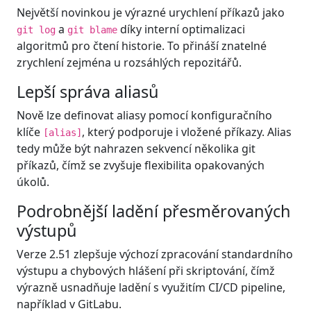
Největší novinkou je výrazné urychlení příkazů jako
a
díky interní optimalizaci
git log
git blame
algoritmů pro čtení historie. To přináší znatelné
zrychlení zejména u rozsáhlých repozitářů.
Lepší správa aliasů
Nově lze definovat aliasy pomocí konfiguračního
klíče
, který podporuje i vložené příkazy. Alias
[alias]
tedy může být nahrazen sekvencí několika git
příkazů, čímž se zvyšuje flexibilita opakovaných
úkolů.
Podrobnější ladění přesměrovaných
výstupů
Verze 2.51 zlepšuje výchozí zpracování standardního
výstupu a chybových hlášení při skriptování, čímž
výrazně usnadňuje ladění s využitím CI/CD pipeline,
například v GitLabu.