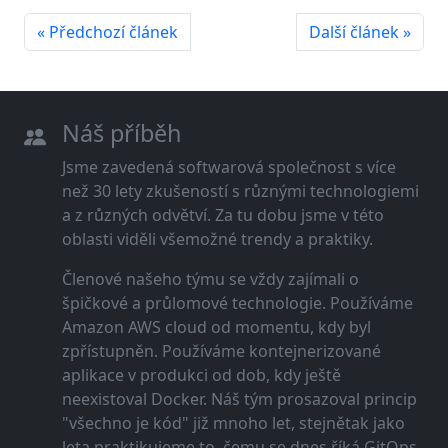
« Předchozí článek
Další článek »
Náš příběh
Jsme zavedená softwarová společnost s více
než 30 lety zkušeností s různými technologiemi
a z různých odvětví. Za tu dobu jsme v této
oblasti viděli všemožné trendy a praktiky.
Členové našeho týmu se vždy zajímali o
špičkové a průlomové technologie. Používáme
Amazon AWS cloud od momentu, kdy byl
zpřístupněn. Používáme kontejnerizované
aplikace v produkci od dob, kdy ještě
neexistoval Docker. Náš tým prosazoval princip
"všechno je kód" již mnoho let, stejnětak jako
leta praktikujeme to, čemu se dnes říká GitOps.