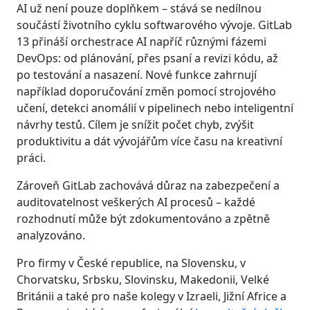
AI už není pouze doplňkem – stává se nedílnou
součástí životního cyklu softwarového vývoje. GitLab
13 přináší orchestrace AI napříč různými fázemi
DevOps: od plánování, přes psaní a revizi kódu, až
po testování a nasazení. Nové funkce zahrnují
například doporučování změn pomocí strojového
učení, detekci anomálií v pipelinech nebo inteligentní
návrhy testů. Cílem je snížit počet chyb, zvýšit
produktivitu a dát vývojářům více času na kreativní
práci.
Zároveň GitLab zachovává důraz na zabezpečení a
auditovatelnost veškerých AI procesů – každé
rozhodnutí může být zdokumentováno a zpětně
analyzováno.
Pro firmy v České republice, na Slovensku, v
Chorvatsku, Srbsku, Slovinsku, Makedonii, Velké
Británii a také pro naše kolegy v Izraeli, Jižní Africe a