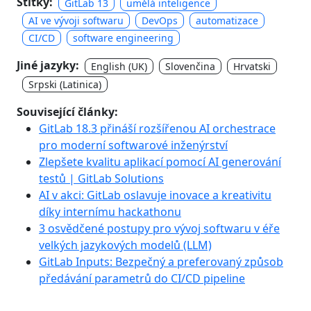
Štítky:
GitLab 13
umělá inteligence
AI ve vývoji softwaru
DevOps
automatizace
CI/CD
software engineering
Jiné jazyky:
English (UK)
Slovenčina
Hrvatski
Srpski (Latinica)
Související články:
GitLab 18.3 přináší rozšířenou AI orchestrace
pro moderní softwarové inženýrství
Zlepšete kvalitu aplikací pomocí AI generování
testů | GitLab Solutions
AI v akci: GitLab oslavuje inovace a kreativitu
díky internímu hackathonu
3 osvědčené postupy pro vývoj softwaru v éře
velkých jazykových modelů (LLM)
GitLab Inputs: Bezpečný a preferovaný způsob
předávání parametrů do CI/CD pipeline