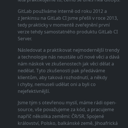
GitLab používáme interně od roku 2012 a
z Jenkinsu na GitLab CI jsme přešli v roce 2013,
tedy prakticky v momentě zveřejnění první
verze tehdy samostatného produktu GitLab CI
Server.
Následovat a praktikovat nejmodernější trendy
a technologie nás neustále učí nové věci a dává
nám náskok ve zkušenostech jak věci dělat a
nedělat. Tyto zkušenosti pak předáváme
klientům, aby taková rozhodnutí, a někdy
i chyby, nemuseli udělat oni a byli co
nejefektivnější.
Jsme tým s otevřenou myslí, máme rádi open-
source, vše považujeme za kód, a pracujeme
napříč několika zeměmi: ČR/SR, Spojené
království, Polsko, balkánské země, Jihoafrická