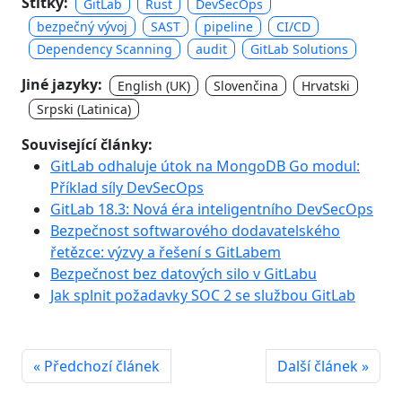
Štítky:
GitLab
Rust
DevSecOps
bezpečný vývoj
SAST
pipeline
CI/CD
Dependency Scanning
audit
GitLab Solutions
Jiné jazyky:
English (UK)
Slovenčina
Hrvatski
Srpski (Latinica)
Související články:
GitLab odhaluje útok na MongoDB Go modul:
Příklad síly DevSecOps
GitLab 18.3: Nová éra inteligentního DevSecOps
Bezpečnost softwarového dodavatelského
řetězce: výzvy a řešení s GitLabem
Bezpečnost bez datových silo v GitLabu
Jak splnit požadavky SOC 2 se službou GitLab
« Předchozí článek
Další článek »