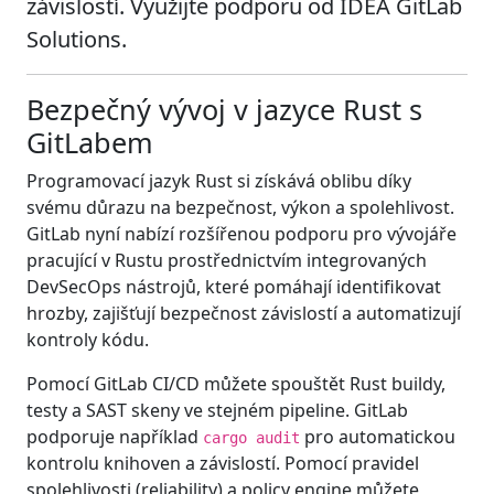
závislostí. Využijte podporu od IDEA GitLab
Solutions.
Bezpečný vývoj v jazyce Rust s
GitLabem
Programovací jazyk Rust si získává oblibu díky
svému důrazu na bezpečnost, výkon a spolehlivost.
GitLab nyní nabízí rozšířenou podporu pro vývojáře
pracující v Rustu prostřednictvím integrovaných
DevSecOps nástrojů, které pomáhají identifikovat
hrozby, zajišťují bezpečnost závislostí a automatizují
kontroly kódu.
Pomocí GitLab CI/CD můžete spouštět Rust buildy,
testy a SAST skeny ve stejném pipeline. GitLab
podporuje například
pro automatickou
cargo audit
kontrolu knihoven a závislostí. Pomocí pravidel
spolehlivosti (reliability) a policy engine můžete