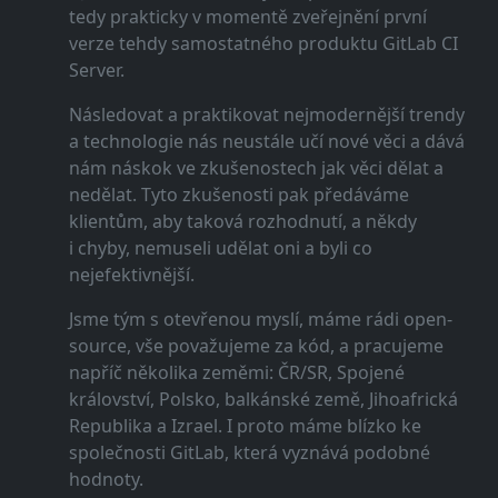
tedy prakticky v momentě zveřejnění první
verze tehdy samostatného produktu GitLab CI
Server.
Následovat a praktikovat nejmodernější trendy
a technologie nás neustále učí nové věci a dává
nám náskok ve zkušenostech jak věci dělat a
nedělat. Tyto zkušenosti pak předáváme
klientům, aby taková rozhodnutí, a někdy
i chyby, nemuseli udělat oni a byli co
nejefektivnější.
Jsme tým s otevřenou myslí, máme rádi open-
source, vše považujeme za kód, a pracujeme
napříč několika zeměmi: ČR/SR, Spojené
království, Polsko, balkánské země, Jihoafrická
Republika a Izrael. I proto máme blízko ke
společnosti GitLab, která vyznává podobné
hodnoty.