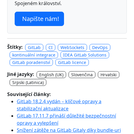
Spojeném království.
Napište nám!
Štítky:
GitLab
CI
WebSockets
DevOps
kontinuální integrace
IDEA GitLab Solutions
GitLab poradenství
GitLab licence
Jiné jazyky:
English (UK)
Slovenčina
Hrvatski
Srpski (Latinica)
Související články:
GitLab 18.2.4 vydán – klíčové opravy a
stabilizační aktualizace
GitLab 17.11.7 přináší důležité bezpečnostní
opravy a vylepšení
Snížení zátěže na GitLab Gitaly díky bundle-uri