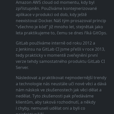
Amazon AWS cloud od momentu, kdy byl
zpřístupněn. Používáme kontejnerizované
aplikace v produkci od dob, kdy ještě
neexistoval Docker. Náš tým prosazoval princip
"všechno je kód" již mnoho let, stejnětak jako
leta praktikujeme to, čemu se dnes říká GitOps.
GitLab používáme interně od roku 2012 a
z Jenkinsu na GitLab CI jsme přešli v roce 2013,
tedy prakticky v momentě zveřejnění první
verze tehdy samostatného produktu GitLab CI
Server.
Následovat a praktikovat nejmodernější trendy
a technologie nás neustále učí nové věci a dává
nám náskok ve zkušenostech jak věci dělat a
nedělat. Tyto zkušenosti pak předáváme
klientům, aby taková rozhodnutí, a někdy
i chyby, nemuseli udělat oni a byli co