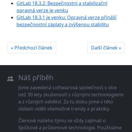
GitLab 18.3.2: Bezpečnostní a stabilizační
opravná verze je venku
GitLab 18.3.1 je venku: Opravná verze přináší
bezpečnostní záplaty a zvýšenou stabilitu
« Předchozí článek
Další článek »
Náš příběh
Jsme zavedená softwarová společnost s více
než 30 lety zkušeností s různými technologiemi
a z různých odvětví. Za tu dobu jsme v této
oblasti viděli všemožné trendy a praktiky.
Členové našeho týmu se vždy zajímali o
špičkové a průlomové technologie. Používáme