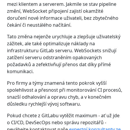
mezi klientem a serverem. Jakmile se stav pipeline
změní, WebSocket připojení zajistí okamžité
doručení nové informace uživateli, bez zbytečného
čekání či neustálého načítání.
Tato změna nejenže urychluje a zlepšuje uživatelský
zážitek, ale také optimalizuje náklady na
infrastrukturu GitLab serveru. WebSockets snižují
zatížení serveru odstraněním opakovaných
požadavků a zefektivňují přenos dat díky přímé
komunikaci.
Pro firmy a týmy znamená tento pokrok vyšší
spolehlivost a přesnost při monitorování CI procesů,
snazší odhalování a opravu chyb, a v konečném
důsledku rychlejší vývoj softwaru.
Pokud chcete z GitLabu vytěžit maximum - ať už jde
o CI/CD, DevSecOps nebo správu repozitářů -
neváhejte kontaktovat naše
expertní konzultanty ze