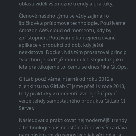
oblasti viděli všemožné trendy a praktiky.
Členové našeho týmu se vždy zajímali o
špičkové a průlomové technologie. Používáme
Amazon AWS cloud od momentu, kdy byl
zpřístupněn. Používáme kontejnerizované
aplikace v produkci od dob, kdy ještě
neexistoval Docker. Náš tým prosazoval princip
"všechno je kód" již mnoho let, stejnětak jako
leta praktikujeme to, čemu se dnes říká GitOps.
GitLab používáme interně od roku 2012 a
z Jenkinsu na GitLab CI jsme přešli v roce 2013,
tedy prakticky v momentě zveřejnění první
verze tehdy samostatného produktu GitLab CI
Server.
Následovat a praktikovat nejmodernější trendy
a technologie nás neustále učí nové věci a dává
nám náskok ve zkušenostech jak věci dělat a