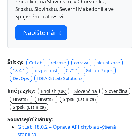
republice, na Slovensku, v Chorvatsku,
Srbsku, Slovinsku, Severní Makedonii a ve
Spojeném království.
Napište nám!
Štítky:
GitLab
release
oprava
aktualizace
18.4.1
bezpečnost
CI/CD
GitLab Pages
DevOps
IDEA GitLab Solutions
Jiné jazyky:
English (UK)
Slovenčina
Slovenčina
Hrvatski
Hrvatski
Srpski (Latinica)
Srpski (Latinica)
Související články:
GitLab 18.0.2 – Oprava API chyb a zvýšená
stabilita