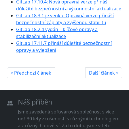
GitLab 17.10.4: Nová opravná verze přináší
důležité bezpečnostní a výkonnostní aktualizace
GitLab 18.3.1 je venku: Opravná verze přináší
bezpečnostní záplaty a zvýšenou stabilitu
GitLab 18.2.4 vydán – klíčové opravy a
stabilizační aktualizace
GitLab 17.11.7 přináší důležité bezpečnostní
opravy a vylepšení
« Předchozí článek
Další článek »
Náš příběh
Jsme zavedená softwarová společnost s více
než 30 lety zkušeností s různými technologiemi
a z různých odvětví. Za tu dobu jsme v této