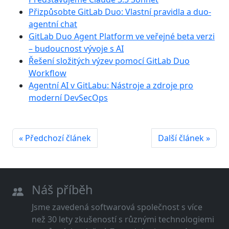
Přizpůsobte GitLab Duo: Vlastní pravidla a duo-
agentní chat
GitLab Duo Agent Platform ve veřejné beta verzi
– budoucnost vývoje s AI
Řešení složitých výzev pomocí GitLab Duo
Workflow
Agentní AI v GitLabu: Nástroje a zdroje pro
moderní DevSecOps
« Předchozí článek
Další článek »
Náš příběh
Jsme zavedená softwarová společnost s více
než 30 lety zkušeností s různými technologiemi