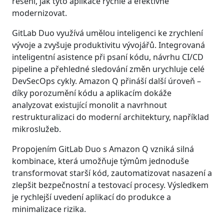
řešení, jak tyto aplikace rychle a efektivně
modernizovat.
GitLab Duo využívá umělou inteligenci ke zrychlení
vývoje a zvyšuje produktivitu vývojářů. Integrovaná
inteligentní asistence při psaní kódu, návrhu CI/CD
pipeline a přehledné sledování změn urychluje celé
DevSecOps cykly. Amazon Q přináší další úroveň –
díky porozumění kódu a aplikacím dokáže
analyzovat existující monolit a navrhnout
restrukturalizaci do moderní architektury, například
mikroslužeb.
Propojením GitLab Duo s Amazon Q vzniká silná
kombinace, která umožňuje týmům jednoduše
transformovat starší kód, zautomatizovat nasazení a
zlepšit bezpečnostní a testovací procesy. Výsledkem
je rychlejší uvedení aplikací do produkce a
minimalizace rizika.