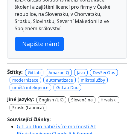
školení a zajištění licencí pro firmy v České
republice, na Slovensku, v Chorvatsku,
Srbsku, Slovinsku, Severní Makedonii a ve
Spojeném království.
Napište nám!
Štítky:
GitLab
Amazon Q
Java
DevSecOps
modernizace
automatizace
mikroslužby
umělá inteligence
GitLab Duo
Jiné jazyky:
English (UK)
Slovenčina
Hrvatski
Srpski (Latinica)
Související články:
GitLab Duo nabízí více možností AI:
Představujeme Claude 3.5 Sonnet