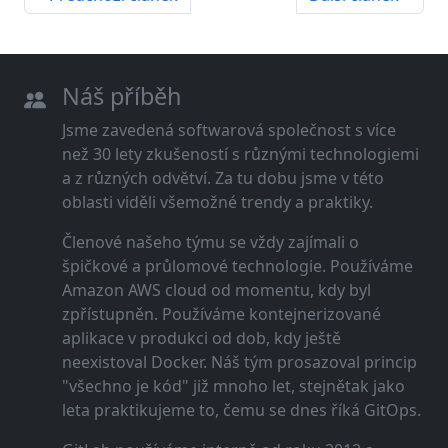
Náš příběh
Jsme zavedená softwarová společnost s více
než 30 lety zkušeností s různými technologiemi
a z různých odvětví. Za tu dobu jsme v této
oblasti viděli všemožné trendy a praktiky.
Členové našeho týmu se vždy zajímali o
špičkové a průlomové technologie. Používáme
Amazon AWS cloud od momentu, kdy byl
zpřístupněn. Používáme kontejnerizované
aplikace v produkci od dob, kdy ještě
neexistoval Docker. Náš tým prosazoval princip
"všechno je kód" již mnoho let, stejnětak jako
leta praktikujeme to, čemu se dnes říká GitOps.