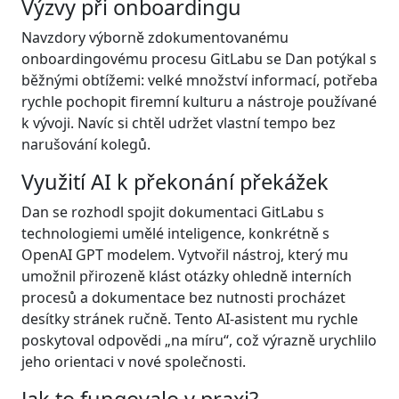
Výzvy při onboardingu
Navzdory výborně zdokumentovanému
onboardingovému procesu GitLabu se Dan potýkal s
běžnými obtížemi: velké množství informací, potřeba
rychle pochopit firemní kulturu a nástroje používané
k vývoji. Navíc si chtěl udržet vlastní tempo bez
narušování kolegů.
Využití AI k překonání překážek
Dan se rozhodl spojit dokumentaci GitLabu s
technologiemi umělé inteligence, konkrétně s
OpenAI GPT modelem. Vytvořil nástroj, který mu
umožnil přirozeně klást otázky ohledně interních
procesů a dokumentace bez nutnosti procházet
desítky stránek ručně. Tento AI-asistent mu rychle
poskytoval odpovědi „na míru“, což výrazně urychlilo
jeho orientaci v nové společnosti.
Jak to fungovalo v praxi?