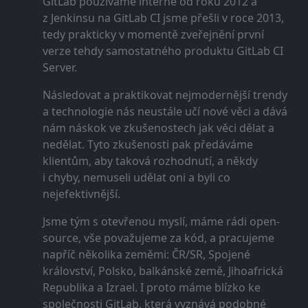
GitLab používáme interně od roku 2012 a
z Jenkinsu na GitLab CI jsme přešli v roce 2013,
tedy prakticky v momentě zveřejnění první
verze tehdy samostatného produktu GitLab CI
Server.
Následovat a praktikovat nejmodernější trendy
a technologie nás neustále učí nové věci a dává
nám náskok ve zkušenostech jak věci dělat a
nedělat. Tyto zkušenosti pak předáváme
klientům, aby taková rozhodnutí, a někdy
i chyby, nemuseli udělat oni a byli co
nejefektivnější.
Jsme tým s otevřenou myslí, máme rádi open-
source, vše považujeme za kód, a pracujeme
napříč několika zeměmi: ČR/SR, Spojené
království, Polsko, balkánské země, Jihoafrická
Republika a Izrael. I proto máme blízko ke
společnosti GitLab, která vyznává podobné