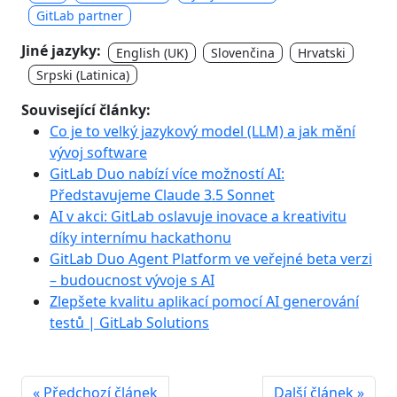
GitLab partner
Jiné jazyky:
English (UK)
Slovenčina
Hrvatski
Srpski (Latinica)
Související články:
Co je to velký jazykový model (LLM) a jak mění
vývoj software
GitLab Duo nabízí více možností AI:
Představujeme Claude 3.5 Sonnet
AI v akci: GitLab oslavuje inovace a kreativitu
díky internímu hackathonu
GitLab Duo Agent Platform ve veřejné beta verzi
– budoucnost vývoje s AI
Zlepšete kvalitu aplikací pomocí AI generování
testů | GitLab Solutions
« Předchozí článek
Další článek »