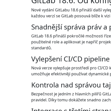
GitLab 18.6: Od konf
Nové vydání GitLabu 18.6 přináší další vyl
každou verzí se GitLab posouvá blíže k vi
Snadnější správa práv a 
GitLab 18.6 přináší pokročilé možnosti ří
použitelné role a aplikovat je napříč pro
standardů.
Vylepšení CI/CD pipeline p
Nová verze vylepšuje prostředí pro CI/CD 
umožňuje efektivněji používat dynamické p
Kontrola nad správou ta
Bezpečnost je jedním z hlavních pilířů Git
pravidel. Díky tomu dokážete snadno zachyt
Integrace s třetími stran