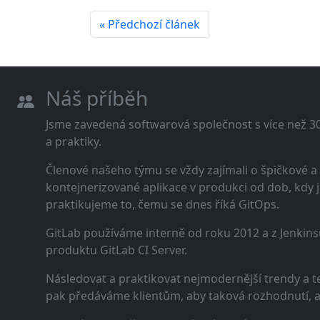
« Předchozí článek
Náš příběh
Jsme zavedená softwarová společnost s více než 30 
a praktiky.
Členové našeho týmu se vždy zajímali o špičkové
kontejnerizované aplikace v produkci od dob, kdy j
praktikujeme to, čemu se dnes říká GitOps.
GitLab používáme interně od roku 2012 a z Jenkins
produktu GitLab CI Server.
Následovat a praktikovat nejmodernější trendy a t
pak předáváme klientům, aby taková rozhodnutí, a n