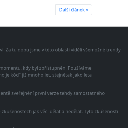
Další článek »
í. Za tu dobu jsme v této oblasti viděli všemožné trendy
 momentu, kdy byl zpřístupněn. Používáme
 je kód" již mnoho let, stejnětak jako leta
omentě zveřejnění první verze tehdy samostatného
zkušenostech jak věci dělat a nedělat. Tyto zkušenosti