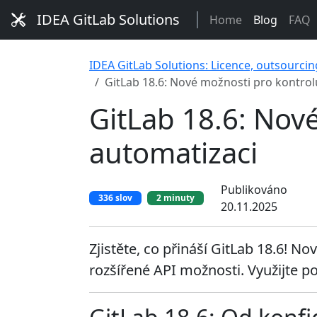
IDEA GitLab Solutions
Home
Blog
FAQ
IDEA GitLab Solutions: Licence, outsourcin
GitLab 18.6: Nové možnosti pro kontrol
GitLab 18.6: Nov
automatizaci
Publikováno
336 slov
2 minuty
20.11.2025
Zjistěte, co přináší GitLab 18.6! N
rozšířené API možnosti. Využijte p