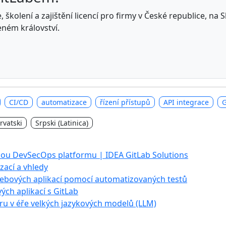
 školení a zajištění licencí pro firmy v České republice, na
eném království.
CI/CD
automatizace
řízení přístupů
API integrace
G
rvatski
Srpski (Latinica)
nou DevSecOps platformu | IDEA GitLab Solutions
izací a vhledy
ebových aplikací pomocí automatizovaných testů
ch aplikací s GitLab
ru v éře velkých jazykových modelů (LLM)