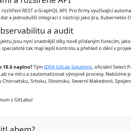
rozšíření REST a GraphQL API. Pro firmy využívající automat
 dat a jednodušší integraci s nástroji jako Jira, Kubernetes
bservabilitu a audit
ojektu jsou nyní snadnější díky nově přidaným funkcím, jak
ps specialisté tak mají lepší kontrolu a přehled o dění v pr
b 18.6 naplno?
Tým
IDEA GitLab Solutions
, oficiální Selec
Lab na míru a zautomatizovat vývojové procesy. Nabízíme p
v Chorvatsku, Srbsku, Slovinsku, Severní Makedonii, Spojené
imum z GitLabu!
GitLabem?