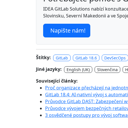
IDEA GitLab Solutions nabízí konzultace,
Slovinsku, Severní Makedonii a ve Spoj
Napište nám!
Štítky:
GitLab
GitLab 18.6
DevSecOps
Jiné jazyky:
English (UK)
Slovenčina
H
Související články:
Proč organizace přecházejí na jednot
GitLab 18.4: AI-nativní vývoj s automat
Průvodce GitLab DAST: Zabezpečení w
Průvodce vývojem bezpečných retailový
3 osvědčené postupy pro vývoj softwa