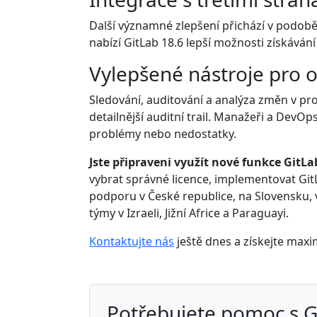
Další významné zlepšení přichází v podobě 
nabízí GitLab 18.6 lepší možnosti získávání
Vylepšené nástroje pro o
Sledování, auditování a analýza změn v pr
detailnější auditní trail. Manažeři a DevO
problémy nebo nedostatky.
Jste připraveni využít nové funkce GitLa
vybrat správné licence, implementovat Git
podporu v České republice, na Slovensku, 
týmy v Izraeli, Jižní Africe a Paraguayi.
Kontaktujte nás
ještě dnes a získejte max
Potřebujete pomoc s 