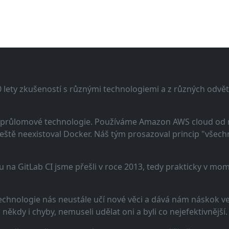
lety zkušeností s různými technologiemi a z různých odvětv
 a průlomové technologie. Používáme Amazon AWS cloud od
eště neexistoval Docker. Náš tým prosazoval princip "všechno
u na GitLab CI jsme přešli v roce 2013, tedy prakticky v m
echnologie nás neustále učí nové věci a dává nám náskok ve 
ěkdy i chyby, nemuseli udělat oni a byli co nejefektivnější.