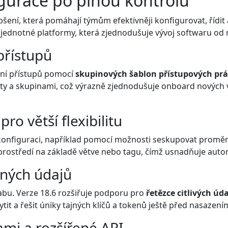
igurace po plnou kontrolu
epšení, která pomáhají týmům efektivněji konfigurovat, řídi
zi jednotné platformy, která zjednodušuje vývoj softwaru od
přístupů
zení přístupů pomocí
skupinových šablon přístupových pr
jekty a skupinami, což výrazně zjednodušuje onboard nových
ro větší flexibilitu
konfiguraci, například pomocí možnosti seskupovat proměnn
rostředí na základě větve nebo tagu, čímž usnadňuje autom
jných údajů
Labu. Verze 18.6 rozšiřuje podporu pro
řetězce citlivých úd
it a řešit úniky tajných klíčů a tokenů ještě před nasazen
ami a rozšířené API