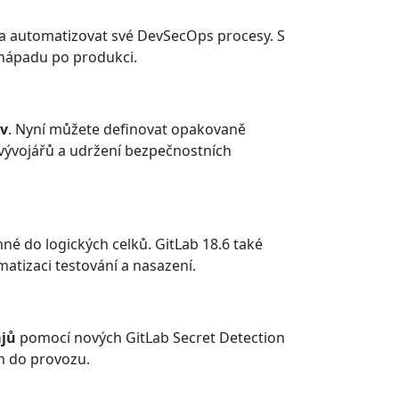
t a automatizovat své DevSecOps procesy. S
 nápadu po produkci.
áv
. Nyní můžete definovat opakovaně
 vývojářů a udržení bezpečnostních
é do logických celků. GitLab 18.6 také
atizaci testování a nasazení.
ajů
pomocí nových GitLab Secret Detection
ím do provozu.