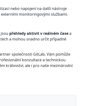
izaci nebo napojení na další nástroje
 či externími monitoringovými službami.
o jsou
přehledy aktivit v reálném čase
a
ojektech a mohou snadno určit případné
t Partner společnosti GitLab, Vám pomůže
rofesionální konzultace a technickou
m království, ale i pro naše mezinárodní