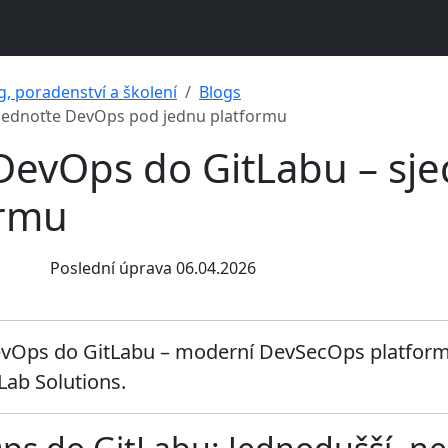
g, poradenství a školení
Blogs
sjednoťte DevOps pod jednu platformu
DevOps do GitLabu – sj
ormu
Poslední úprava 06.04.2026
e DevOps do GitLabu – moderní DevSecOps platformy
ab Solutions.