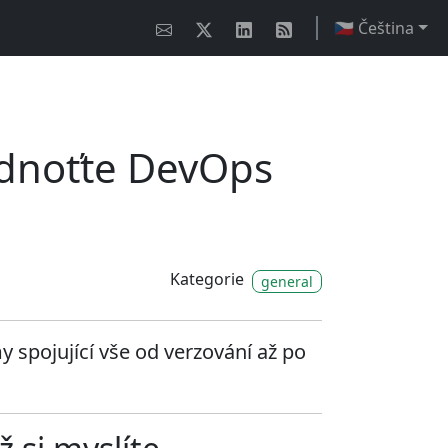
🇨🇿 Čeština
ednoťte DevOps
Kategorie
general
 spojující vše od verzování až po