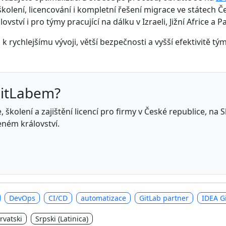
kolení, licencování i kompletní řešení migrace ve státech 
ství i pro týmy pracující na dálku v Izraeli, Jižní Africe a P
rychlejšímu vývoji, větší bezpečnosti a vyšší efektivitě tý
GitLabem?
 školení a zajištění licencí pro firmy v České republice, na
eném království.
DevOps
CI/CD
automatizace
GitLab partner
IDEA G
rvatski
Srpski (Latinica)