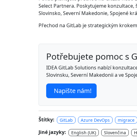
Select Partnera. Poskytujeme konzultace, š
Slovinsko, Severní Makedonie, Spojené králov
Přechod na GitLab je strategickým krokem k 
Potřebujete pomoc s 
IDEA GitLab Solutions nabízí konzultace,
Slovinsku, Severní Makedonii a ve Spoj
Napište nám!
Štítky:
GitLab
Azure DevOps
migrace
Jiné jazyky:
English (UK)
Slovenčina
H