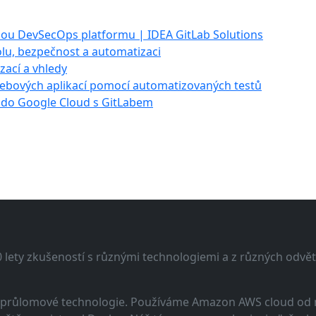
nou DevSecOps platformu | IDEA GitLab Solutions
olu, bezpečnost a automatizaci
izací a vhledy
ebových aplikací pomocí automatizovaných testů
 do Google Cloud s GitLabem
lety zkušeností s různými technologiemi a z různých odvětv
 a průlomové technologie. Používáme Amazon AWS cloud od