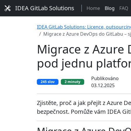
IDEA GitLab Solutions
Home
Blog
FAQ
IDEA GitLab Solutions: Licence, outsourcin
Migrace z Azure DevOps do GitLabu – 
Migrace z Azure 
pod jednu platf
Publikováno
245 slov
2 minuty
03.12.2025
Zjistěte, proč a jak přejít z Azur
bezpečnost. Pomůže vám IDEA GitL