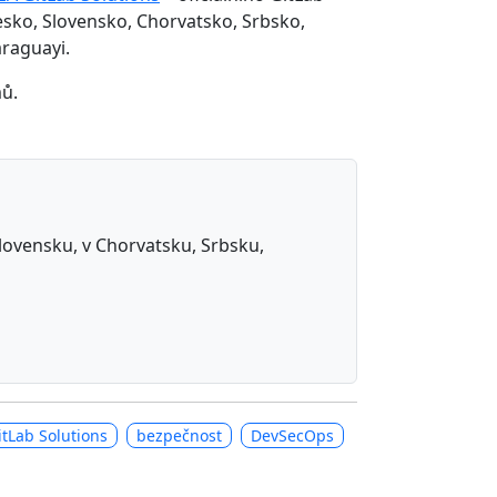
Česko, Slovensko, Chorvatsko, Srbsko,
araguayi.
mů.
 Slovensku, v Chorvatsku, Srbsku,
itLab Solutions
bezpečnost
DevSecOps