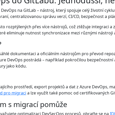
s do GitLabu: Jednodušší, než
re DevOps na GitLab – nástroj, který spojuje celý životní cy
raní, centralizovanou správu verzí, CI/CD, bezpečnost a pl
to rozptýlených přes více nástrojů, což ztěžuje integraci a
ré eliminuje nutnost synchronizace mezi různými nástroji a
?
sáhlé dokumentaci a oficiálním nástrojům pro převod repozi
Azure DevOps postrádá – například pokročilou bezpečnostní a
ury jako kódu.
vajícího prostředí, export projektů a dat z Azure DevOps, m
d pro migraci
a lze využít také pomoc od certifikovaných Gi
ám s migrací pomůže
važujete optimalizaci DevSecOps procesů, obraťte se na
ID