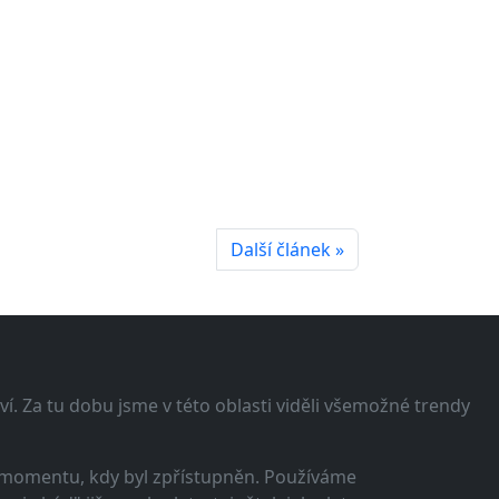
Další článek »
í. Za tu dobu jsme v této oblasti viděli všemožné trendy
 momentu, kdy byl zpřístupněn. Používáme