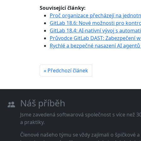
Související články:
Proč organizace přecházejí na jednot
GitLab 18.6: Nové možnosti pro kontr
GitLab 18.4: AI-nativní vývoj s automat
Průvodce GitLab DAST: Zabezpečení w
Rychlé a bezpečné nasazení AI agentů
« Předchozí článek
Náš příběh
Jsme zavedená softwarová společnost s více než 30 
a praktiky.
Členové našeho týmu se vždy zajímali o špičkové