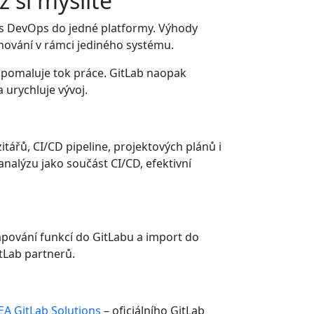
 si myslíte
klus DevOps do jedné platformy. Výhody
ánování v rámci jediného systému.
 zpomaluje tok práce. GitLab naopak
 urychluje vývoj.
tářů, CI/CD pipeline, projektových plánů i
nalýzu jako součást CI/CD, efektivní
apování funkcí do GitLabu a import do
tLab partnerů.
EA GitLab Solutions
– oficiálního GitLab