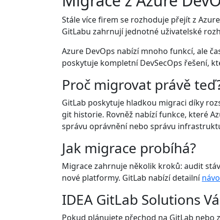
Migrace z Azure DevOp
Stále více firem se rozhoduje přejít z Azu
GitLabu zahrnují jednotné uživatelské rozh
Azure DevOps nabízí mnoho funkcí, ale čas
poskytuje kompletní DevSecOps řešení, kte
Proč migrovat právě teď
GitLab poskytuje hladkou migraci díky roz
git historie. Rovněž nabízí funkce, které 
správu oprávnění nebo správu infrastrukt
Jak migrace probíhá?
Migrace zahrnuje několik kroků: audit stá
nové platformy. GitLab nabízí detailní
návo
IDEA GitLab Solutions V
Pokud plánujete přechod na GitLab nebo z