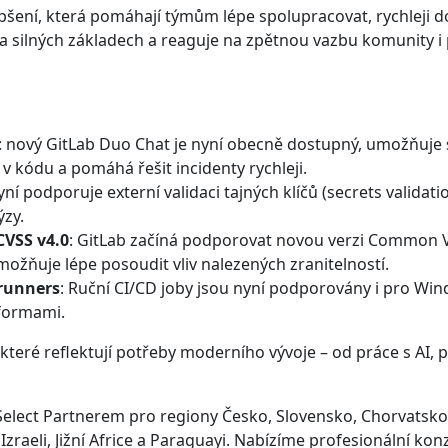
lepšení, která pomáhají týmům lépe spolupracovat, rychleji 
na silných základech a reaguje na zpětnou vazbu komunity i 
: nový GitLab Duo Chat je nyní obecně dostupný, umožňuje 
 kódu a pomáhá řešit incidenty rychleji.
yní podporuje externí validaci tajných klíčů (secrets validati
ýzy.
CVSS v4.0
: GitLab začíná podporovat novou verzi Common Vu
ňuje lépe posoudit vliv nalezených zranitelností.
runners
: Ruční CI/CD joby jsou nyní podporovány i pro Wi
tformami.
které reflektují potřeby moderního vývoje – od práce s AI, p
 Select Partnerem pro regiony Česko, Slovensko, Chorvatsko
 Izraeli, Jižní Africe a Paraguayi. Nabízíme profesionální kon