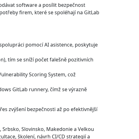
dodávat software a posílit bezpečnost
potřeby firem, které se spoléhají na GitLab
spolupráci pomocí AI asistence, poskytuje
on), tím se sníží počet falešně pozitivních
lnerability Scoring System, což
ndows GitLab runnery, čímž se výrazně
řes zvýšení bezpečnosti až po efektivnější
, Srbsko, Slovinsko, Makedonie a Velkou
zultace, školení, návrh CI/CD strategií a