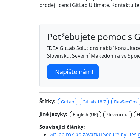
prodej licencí GitLab Ultimate. Kontaktuj
Potřebujete pomoc s 
IDEA GitLab Solutions nabízí konzultace,
Slovinsku, Severní Makedonii a ve Spoj
Napište nám!
Štítky:
GitLab
GitLab 18.7
DevSecOps
Jiné jazyky:
English (UK)
Slovenčina
H
Související články:
GitLab rok po závazku Secure by Desi