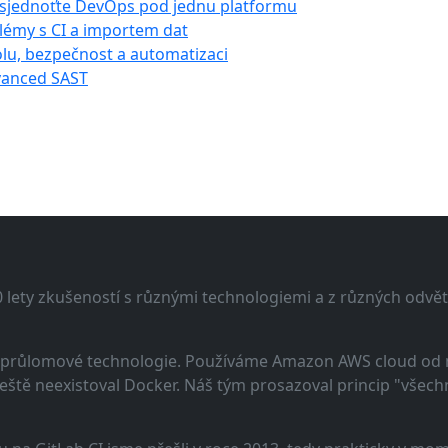
 sjednoťte DevOps pod jednu platformu
blémy s CI a importem dat
olu, bezpečnost a automatizaci
dvanced SAST
lety zkušeností s různými technologiemi a z různých odvětv
 a průlomové technologie. Používáme Amazon AWS cloud od
eště neexistoval Docker. Náš tým prosazoval princip "všechno