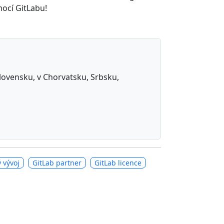
mocí GitLabu!
 Slovensku, v Chorvatsku, Srbsku,
 vývoj
GitLab partner
GitLab licence