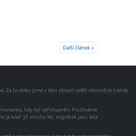
Další článek »
í. Za tu dobu jsme v této oblasti viděli všemožné trendy
 momentu, kdy byl zpřístupněn. Používáme
 je kód" již mnoho let, stejnětak jako leta