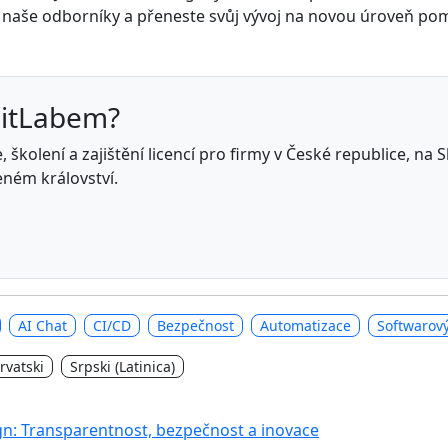
te naše odborníky a přeneste svůj vývoj na novou úroveň po
GitLabem?
 školení a zajištění licencí pro firmy v České republice, na
eném království.
AI Chat
CI/CD
Bezpečnost
Automatizace
Softwarový
rvatski
Srpski (Latinica)
gn: Transparentnost, bezpečnost a inovace