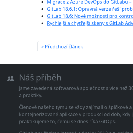
Migrace z Azure DevOps do GitLabu –
GitLab 18.6.1: Opravná verze řeší pro
GitLab 18.6: Nové možnosti pro kontr
Rychlejší a chytřejší skeny s GitLab A
« Předchozí článek
Náš příběh
Jsme zavedená softwarová společnost s více než 30 
a praktiky.
Členové našeho týmu se vždy zajímali o špičkové
kontejnerizované aplikace v produkci od dob, kdy j
praktikujeme to, čemu se dnes říká GitOps.