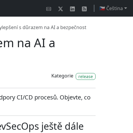
🇨🇿 Čeština
ylepšení s důrazem na AI a bezpečnost
em na AI a
Kategorie
release
podpory CI/CD procesů. Objevte, co
evSecOps ještě dále