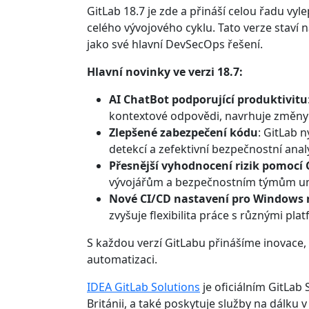
GitLab 18.7 je zde a přináší celou řadu vy
celého vývojového cyklu. Tato verze staví 
jako své hlavní DevSecOps řešení.
Hlavní novinky ve verzi 18.7:
AI ChatBot podporující produktivitu
kontextové odpovědi, navrhuje změny v
Zlepšené zabezpečení kódu
: GitLab n
detekcí a zefektivní bezpečnostní anal
Přesnější vyhodnocení rizik pomocí 
vývojářům a bezpečnostním týmům umož
Nové CI/CD nastavení pro Windows 
zvyšuje flexibilita práce s různými pla
S každou verzí GitLabu přinášíme inovace, 
automatizaci.
IDEA GitLab Solutions
je oficiálním GitLab
Británii, a také poskytuje služby na dálku v