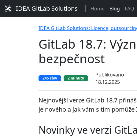
IDEA GitLab Solutions
Home
Blog
FAQ
IDEA GitLab Solutions: Licence, outsourcin
GitLab 18.7: Výz
bezpečnost
Publikováno
245 slov
2 minuty
18.12.2025
Nejnovější verze GitLab 18.7 přináš
je nového a jak vám s tím pomůže 
Novinky ve verzi Git