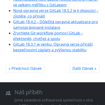
ve velkém měřítku s GitLabem
Nová opravná verze GitLab 18.5.2 je k dispozici –
zjistěte, co přináší
GitLab 18.4.2 – Důležitá opravná aktualizace pro
samosprávované instalace
Zrychlete Git workflow pomocí GitLab –
efektivněji, chytřeji a spolu
GitLab 18.3.1 je venku: Opravná verze přináší
bezpečnostní záplaty a zvýšenou stabilitu
« Předchozí článek
Další článek »
Náš příběh
Jsme zavedená softwarová společnost s více