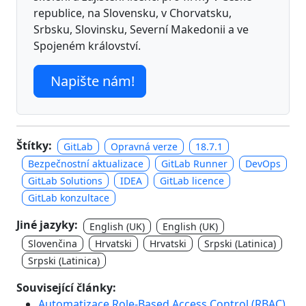
republice, na Slovensku, v Chorvatsku,
Srbsku, Slovinsku, Severní Makedonii a ve
Spojeném království.
Napište nám!
Štítky:
GitLab
Opravná verze
18.7.1
Bezpečnostní aktualizace
GitLab Runner
DevOps
GitLab Solutions
IDEA
GitLab licence
GitLab konzultace
Jiné jazyky:
English (UK)
English (UK)
Slovenčina
Hrvatski
Hrvatski
Srpski (Latinica)
Srpski (Latinica)
Související články:
Automatizace Role-Based Access Control (RBAC)