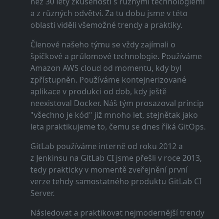
než 30 lety zkušeností s různými technologiemi
a z různých odvětví. Za tu dobu jsme v této
oblasti viděli všemožné trendy a praktiky.
Členové našeho týmu se vždy zajímali o
špičkové a průlomové technologie. Používáme
Amazon AWS cloud od momentu, kdy byl
zpřístupněn. Používáme kontejnerizované
aplikace v produkci od dob, kdy ještě
neexistoval Docker. Náš tým prosazoval princip
"všechno je kód" již mnoho let, stejnětak jako
leta praktikujeme to, čemu se dnes říká GitOps.
GitLab používáme interně od roku 2012 a
z Jenkinsu na GitLab CI jsme přešli v roce 2013,
tedy prakticky v momentě zveřejnění první
verze tehdy samostatného produktu GitLab CI
Server.
Následovat a praktikovat nejmodernější trendy