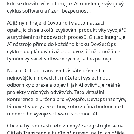
kde se dozvíte více o tom, jak AI redefinuje vývojový
cyklus softwaru a řízení bezpečnosti.
AI již nyní hraje klíčovou roli v automatizaci
opakujících se úkolů, zvyšování produktivity vývojářů
a urychlení rozhodovacích procesů. GitLab integruje
AI nástroje přímo do každého kroku DevSecOps
cyklu – od plánování až po provoz, čímž umožňuje
týmům vytvářet software rychleji a bezpečněji.
Na akci GitLab Transcend získáte přehled o
nejnovějších inovacích, můžete si vyslechnout
odborníky z praxe a objevit, jak AI ovlivňuje reálné
projekty v různých odvětvích. Tato virtuální
konference je určena pro vývojáře, DevOps inženýry,
týmové leadery a všechny, koho zajímá budoucnost
moderního vývoje softwaru s pomocí AI.
Chcete být součástí této změny? Zaregistrujte se na
GitLab Transcend a buďte připraveni na to, co přijde.