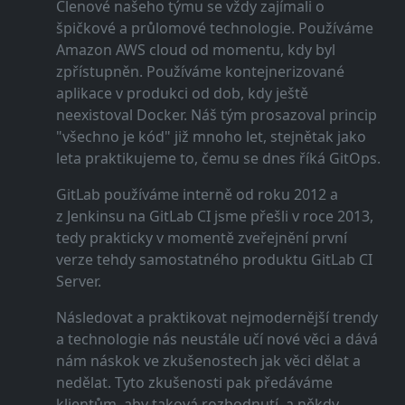
Členové našeho týmu se vždy zajímali o
špičkové a průlomové technologie. Používáme
Amazon AWS cloud od momentu, kdy byl
zpřístupněn. Používáme kontejnerizované
aplikace v produkci od dob, kdy ještě
neexistoval Docker. Náš tým prosazoval princip
"všechno je kód" již mnoho let, stejnětak jako
leta praktikujeme to, čemu se dnes říká GitOps.
GitLab používáme interně od roku 2012 a
z Jenkinsu na GitLab CI jsme přešli v roce 2013,
tedy prakticky v momentě zveřejnění první
verze tehdy samostatného produktu GitLab CI
Server.
Následovat a praktikovat nejmodernější trendy
a technologie nás neustále učí nové věci a dává
nám náskok ve zkušenostech jak věci dělat a
nedělat. Tyto zkušenosti pak předáváme
klientům, aby taková rozhodnutí, a někdy