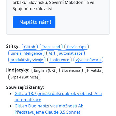
Srbsku, Slovinsku, Severní Makedonii a ve
Spojeném království.
Napište nám!
Štítky:
GitLab
Transcend
DevSecOps
umělá inteligence
AI
automatizace
produktivity vývoje
konference
vývoj softwaru
Jiné jazyky:
English (UK)
Slovenčina
Hrvatski
Srpski (Latinica)
Související články:
GitLab 18.7 přináší další pokrok v oblasti AI a
automatizace
GitLab Duo nabízí více možností AI:
Představujeme Claude 3.5 Sonnet