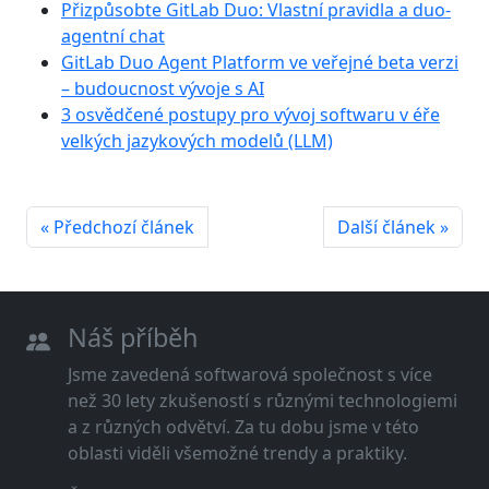
Přizpůsobte GitLab Duo: Vlastní pravidla a duo-
agentní chat
GitLab Duo Agent Platform ve veřejné beta verzi
– budoucnost vývoje s AI
3 osvědčené postupy pro vývoj softwaru v éře
velkých jazykových modelů (LLM)
« Předchozí článek
Další článek »
Náš příběh
Jsme zavedená softwarová společnost s více
než 30 lety zkušeností s různými technologiemi
a z různých odvětví. Za tu dobu jsme v této
oblasti viděli všemožné trendy a praktiky.