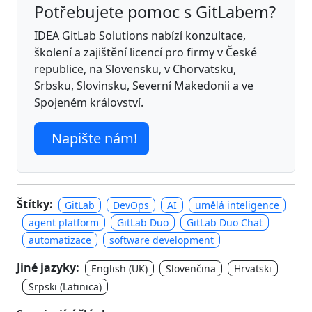
Potřebujete pomoc s GitLabem?
IDEA GitLab Solutions nabízí konzultace,
školení a zajištění licencí pro firmy v České
republice, na Slovensku, v Chorvatsku,
Srbsku, Slovinsku, Severní Makedonii a ve
Spojeném království.
Napište nám!
Štítky:
GitLab
DevOps
AI
umělá inteligence
agent platform
GitLab Duo
GitLab Duo Chat
automatizace
software development
Jiné jazyky:
English (UK)
Slovenčina
Hrvatski
Srpski (Latinica)