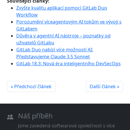
Související články:
Zvyšte kvalitu aplikací pomocí GitLab Duo
Workflow
Porozumění víceagentovým AI tokům ve vývoji s
GitLabem
Důvěra v agentní AI nástroje – poznatky od
uživatelů GitLabu
GitLab Duo nabízí více možností AI:
Představujeme Claude 3.5 Sonnet
GitLab 18.3: Nová éra inteligentního DevSecOps
« Předchozí článek
Další článek »
Náš příběh
Jsme zavedená softwarová společnost s více