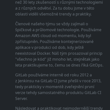
než 30 lety zkušeností s různými technologiemi
a z různých odvětví. Za tu dobu jsme v této
oblasti viděli všemožné trendy a praktiky.
Členové našeho týmu se vždy zajímali o
špičkové a průlomové technologie. Používáme
Amazon AWS cloud od momentu, kdy byl
zpřístupněn. Používáme kontejnerizované
aplikace v produkci od dob, kdy ještě
neexistoval Docker. Náš tým prosazoval princip
"všechno je kód" již mnoho let, stejnětak jako
leta praktikujeme to, čemu se dnes říká GitOps.
GitLab používáme interně od roku 2012 a
z Jenkinsu na GitLab CI jsme přešli v roce 2013,
tedy prakticky v momentě zveřejnění první
verze tehdy samostatného produktu GitLab CI
Server.
Následovat a praktikovat nejmodernější trendy