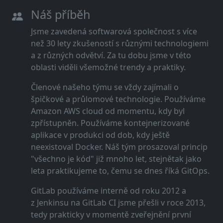
Náš příběh
Jsme zavedená softwarová společnost s více
než 30 lety zkušeností s různými technologiemi
a z různých odvětví. Za tu dobu jsme v této
oblasti viděli všemožné trendy a praktiky.
Členové našeho týmu se vždy zajímali o
špičkové a průlomové technologie. Používáme
Amazon AWS cloud od momentu, kdy byl
zpřístupněn. Používáme kontejnerizované
aplikace v produkci od dob, kdy ještě
neexistoval Docker. Náš tým prosazoval princip
"všechno je kód" již mnoho let, stejnětak jako
leta praktikujeme to, čemu se dnes říká GitOps.
GitLab používáme interně od roku 2012 a
z Jenkinsu na GitLab CI jsme přešli v roce 2013,
tedy prakticky v momentě zveřejnění první