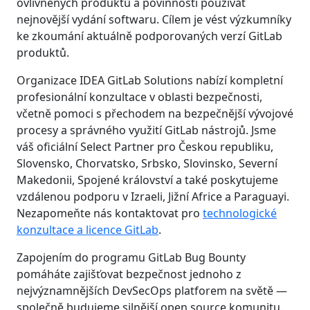
ovlivněných produktů a povinnosti používat
nejnovější vydání softwaru. Cílem je vést výzkumníky
ke zkoumání aktuálně podporovaných verzí GitLab
produktů.
Organizace IDEA GitLab Solutions nabízí kompletní
profesionální konzultace v oblasti bezpečnosti,
včetně pomoci s přechodem na bezpečnější vývojové
procesy a správného využití GitLab nástrojů. Jsme
váš oficiální Select Partner pro Českou republiku,
Slovensko, Chorvatsko, Srbsko, Slovinsko, Severní
Makedonii, Spojené království a také poskytujeme
vzdálenou podporu v Izraeli, Jižní Africe a Paraguayi.
Nezapomeňte nás kontaktovat pro
technologické
konzultace a licence GitLab
.
Zapojením do programu GitLab Bug Bounty
pomáháte zajišťovat bezpečnost jednoho z
nejvýznamnějších DevSecOps platforem na světě —
společně budujeme silnější open source komunitu.