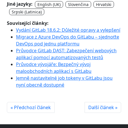
Jiné jazyky:
English (UK)
Slovenčina
Hrvatski
Srpski (Latinica)
Související články:
Vydání GitLab 18.6.2: Důležité opravy a vylepšení
Migrace z Azure DevOps do GitLabu – sjednoťte
DevOps pod jednu platformu
Průvodce GitLab DAST: Zabezpečení webových
aplikací pomocí automatizovaných testů
Průvodce vývojáře: Bezpečný vývoj
maloobchodních aplikací s GitLabu
Jemně nastavitelné job tokeny v GitLabu jsou
nyní obecně dostupné
« Předchozí článek
Další článek »