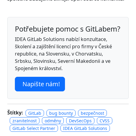
Potřebujete pomoc s GitLabem?
IDEA GitLab Solutions nabízí konzultace,
školení a zajištění licencí pro firmy v České
republice, na Slovensku, v Chorvatsku,
Srbsku, Slovinsku, Severní Makedonii a ve
Spojeném království.
Napište nám!
Štítky:
GitLab
bug bounty
bezpečnost
zranitelnost
odměny
DevSecOps
CVSS
GitLab Select Partner
IDEA GitLab Solutions