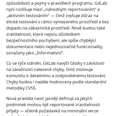
způsobilosti a pojmy v pravidlech programu. GitLab
nyní rozlišuje mezi „náhodným reportováním“ a
„aktivním testováním“ — čímž zvyšuje důraz na
etické testování v rámci vymezeného prostředí a bez
dopadu na zákaznická prostředí. Nově budou také
zranitelnosti, které nejsou důsledkem
bezpečnostního pochybení, ale spíše chybějící
dokumentace nebo nejednoznačné funkcionality,
označeny jako „Informativní“.
Co se týče odměn, GitLab navýší částky v závislosti
na závažnosti nalezené chyby, čímž motivuje
komunitu k detailnímu a zodpovědnému testování.
Chyby budou i nadále hodnoceny podle standardní
metodiky CVSS.
Nová pravidla navíc jasněji definují za jakých
podmínek mohou být reportované zranitelnosti
přijaty — včetně požadavků na minimální verze