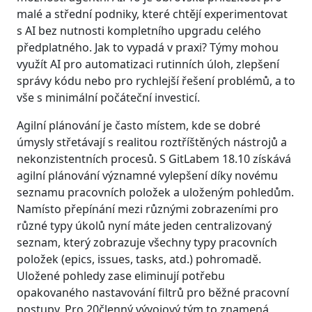
malé a střední podniky, které chtějí experimentovat
s AI bez nutnosti kompletního upgradu celého
předplatného. Jak to vypadá v praxi? Týmy mohou
využít AI pro automatizaci rutinních úloh, zlepšení
správy kódu nebo pro rychlejší řešení problémů, a to
vše s minimální počáteční investicí.
Agilní plánování je často místem, kde se dobré
úmysly střetávají s realitou roztříštěných nástrojů a
nekonzistentních procesů. S GitLabem 18.10 získává
agilní plánování významné vylepšení díky novému
seznamu pracovních položek a uloženým pohledům.
Namísto přepínání mezi různými zobrazeními pro
různé typy úkolů nyní máte jeden centralizovaný
seznam, který zobrazuje všechny typy pracovních
položek (epics, issues, tasks, atd.) pohromadě.
Uložené pohledy zase eliminují potřebu
opakovaného nastavování filtrů pro běžné pracovní
postupy. Pro 20členný vývojový tým to znamená