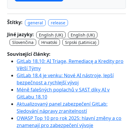
Štítky:
general
release
Jiné jazyky:
English (UK)
English (UK)
Slovenčina
Hrvatski
Srpski (Latinica)
Související články:
GitLab 18.10: AI Triage, Remediacę a Kredity pro
Větší Týmy
GitLab 18.4 je venku: Nové AI nástroje, lepší
bezpečnost a rychlejší vývoj
Méně falešných poplachů v SAST díky AI v
GitLabu 18.10
Aktualizovaný panel zabezpečení GitLab:
Sledování nápravy zranitelností
OWASP Top 10 pro rok 2025: hlavní změny a co
znamenají pro zabezpečení vývoje