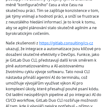
méně “konfiguračního” času a více času na
skutečnou práci. Tím se zajišťuje konzistence v tom,
jak týmy vnímají a hodnotí práci, a sníží se frustrace
z neustálého hledání informací. Je to krok k tomu,
aby se agilní plánování stalo skutečně agilním a ne
byrokratickým cvičením.
Naše zkušenosti z
https://gitlab.consulting/cs-cz
ukazují, že integrace a automatizace jsou klíčové pro
dosažení skutečné efektivity v DevOps. Funkce, jako
je GitLab Duo CLI, představují další krok směrem k
plně automatizovanému a AI-asistovanému
životnímu cyklu vývoje softwaru. Tato nová CLI
nástavba přináší agentní AI do terminálu, což
umožňuje vývojářům využívat výkon AI pro
komplexní úkoly, které přesahují pouhé psaní kódu.
Od ladění neúspěšných pipeline až po integraci AI do
CI/CD workflow, GitLab Duo CLI rozšiřuje možnosti
AI tam, kde ji vývojáři nejvíce potřebují – přímo v