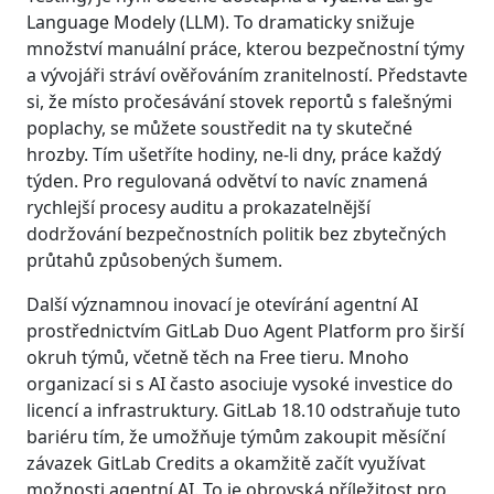
Language Modely (LLM). To dramaticky snižuje
množství manuální práce, kterou bezpečnostní týmy
a vývojáři stráví ověřováním zranitelností. Představte
si, že místo pročesávání stovek reportů s falešnými
poplachy, se můžete soustředit na ty skutečné
hrozby. Tím ušetříte hodiny, ne-li dny, práce každý
týden. Pro regulovaná odvětví to navíc znamená
rychlejší procesy auditu a prokazatelnější
dodržování bezpečnostních politik bez zbytečných
průtahů způsobených šumem.
Další významnou inovací je otevírání agentní AI
prostřednictvím GitLab Duo Agent Platform pro širší
okruh týmů, včetně těch na Free tieru. Mnoho
organizací si s AI často asociuje vysoké investice do
licencí a infrastruktury. GitLab 18.10 odstraňuje tuto
bariéru tím, že umožňuje týmům zakoupit měsíční
závazek GitLab Credits a okamžitě začít využívat
možnosti agentní AI. To je obrovská příležitost pro