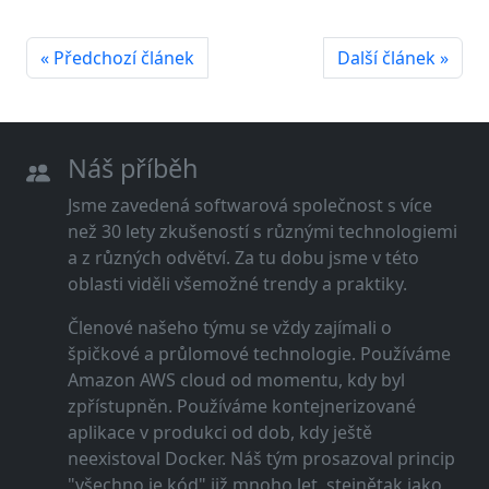
« Předchozí článek
Další článek »
Náš příběh
Jsme zavedená softwarová společnost s více
než 30 lety zkušeností s různými technologiemi
a z různých odvětví. Za tu dobu jsme v této
oblasti viděli všemožné trendy a praktiky.
Členové našeho týmu se vždy zajímali o
špičkové a průlomové technologie. Používáme
Amazon AWS cloud od momentu, kdy byl
zpřístupněn. Používáme kontejnerizované
aplikace v produkci od dob, kdy ještě
neexistoval Docker. Náš tým prosazoval princip
"všechno je kód" již mnoho let, stejnětak jako