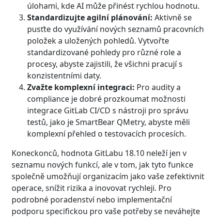
úlohami, kde AI může přinést rychlou hodnotu.
Standardizujte agilní plánování:
Aktivně se
pusťte do využívání nových seznamů pracovních
položek a uložených pohledů. Vytvořte
standardizované pohledy pro různé role a
procesy, abyste zajistili, že všichni pracují s
konzistentními daty.
Zvažte komplexní integraci:
Pro audity a
compliance je dobré prozkoumat možnosti
integrace GitLab CI/CD s nástroji pro správu
testů, jako je SmartBear QMetry, abyste měli
komplexní přehled o testovacích procesích.
Koneckonců, hodnota GitLabu 18.10 neleží jen v
seznamu nových funkcí, ale v tom, jak tyto funkce
společně umožňují organizacím jako vaše zefektivnit
operace, snížit rizika a inovovat rychleji. Pro
podrobné poradenství nebo implementační
podporu specifickou pro vaše potřeby se neváhejte