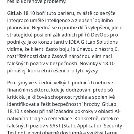
řešilo kořenové problémy.
GitLab 18.10 boří tuto bariéru, zvláště co se týče
integrace umělé inteligence a zlepšení agilního
plánování. Nejedná se o pouhé dílčí vylepšení; jde o
strategické posílení základních pilířů DevOps pro
podniky. Jako konzultanti v IDEA GitLab Solutions
vidíme, že klienti často bojují s únavou z nástrojů,
roztříštěností dat a časově náročnou eliminací
falešných pozitiv v bezpečnosti. Novinky v 18.10
přinášejí konkrétní řešení pro tyto výzvy.
Pro týmy ve středně velkých podnicích nebo ve
finančním sektoru, kde je dodržování předpisů
kritické, je klíčová schopnost rychle a spolehlivě
identifikovat a řešit bezpečnostní hrozby. GitLab
18.10 s sebou přináší zásadní pokroky v oblasti AI-
nativního triage a remediace. Konkrétně, detekce
falešných pozitiv v SAST (Static Application Security
Testing) je nyní obecně dostupná a využívá Large