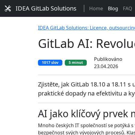
IDEA GitLab Solutions
Home
Blog
FAQ
IDEA GitLab Solutions: Licence, outsourcin
GitLab AI: Revolu
Publikováno
1017 slov
5 minut
23.04.2026
Zjistěte, jak GitLab 18.10 a 18.11 
praktické dopady na efektivitu a k
AI jako klíčový prvek
Mnoho českých IT společností se potýká s v
bezpečnost svých vývojových procesů. Klasi