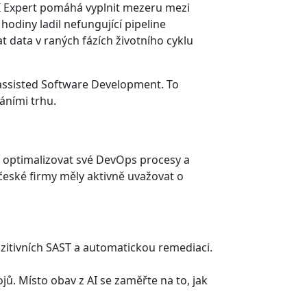
CI Expert pomáhá vyplnit mezeru mezi
odiny ladil nefungující pipeline
 data v raných fázích životního cyklu
-assisted Software Development. To
áními trhu.
ějí optimalizovat své DevOps procesy a
 české firmy měly aktivně uvažovat o
zitivních SAST a automatickou remediaci.
ů. Místo obav z AI se zaměřte na to, jak