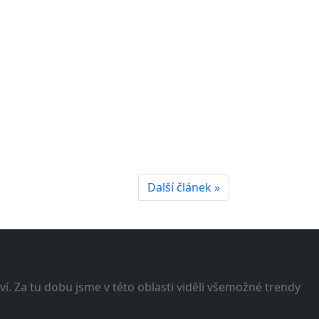
Další článek »
í. Za tu dobu jsme v této oblasti viděli všemožné trendy