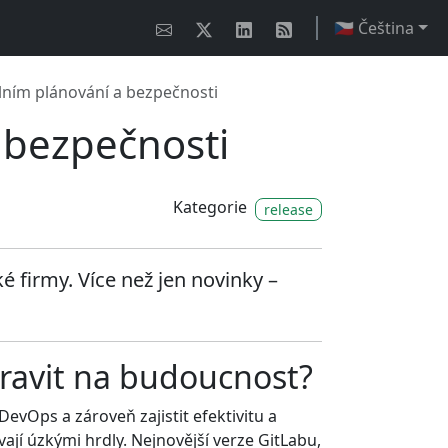
🇨🇿 Čeština
ilním plánování a bezpečnosti
a bezpečnosti
Kategorie
release
é firmy. Více než jen novinky –
pravit na budoucnost?
evOps a zároveň zajistit efektivitu a
ají úzkými hrdly. Nejnovější verze GitLabu,