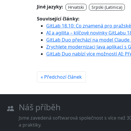
Jiné jazyky:
Hrvatski
Srpski (Latinica)
Související články:
GitLab 18.10: Co znamená pro pražské
AI a agilita – klíčové novinky GitLabu 1
GitLab Duo přechází na model Claude 
Zrychlete modernizaci Java aplikací s
GitLab Duo nabízí více možností AI: P
« Předchozí článek
Náš příběh
Jsme zavedená softwarová společnost s více než 30 
a praktiky.