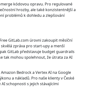
-to-merge kódovou opravu. Pro regulované
ečnostní hrozby, ale také konzistentnější a
ení problémů k dohledu a zlepšování
 Free GitLab.com úrovni zakoupit měsíční
 skvělá zpráva pro start-upy a menší
1 pak GitLab představuje budget guardrails
se tak mohou spolehnout, že útrata za AI
o Amazon Bedrock a Vertex AI na Google
 výkonu a nákladů. Pro naše klienty v České
AI schopnosti s jejich stávajícími