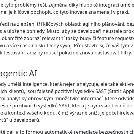
ré tyto problémy řeší, zejména díky hluboké integraci umělé 
é, je klíčové pochopit, co tyto inovace znamenají v praxi.
ředí na zlepšení tří klíčových oblastí: agilního plánování, 
a uložené pohledy. Místo, aby se developeři neustále proklik
 okamžitě zobrazí relevantní tasky, bugy či feature request
a více času na skutečný vývoj. Představte si, že váš tým 
 k testování, aniž by musel pokaždé znovu nastavovat filtry.
agentic AI
edy umělá inteligence, která nejen analyzuje, ale také aktiv
 klientů, jsou falešně pozitivní výsledky SAST (Static Appli
tní analytiky obrovským množstvím informací, které odvád
alešně pozitivních výsledků SAST, která je nyní všeobecně d
 a kontext vašeho kódu, čímž výrazně snižuje počet irelev
ertů” u developerů.
ště dál, a to formou automatické remediace bezpečnostních z