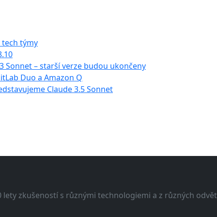
 tech týmy
8.10
3 Sonnet – starší verze budou ukončeny
 GitLab Duo a Amazon Q
ředstavujeme Claude 3.5 Sonnet
lety zkušeností s různými technologiemi a z různých odvětv