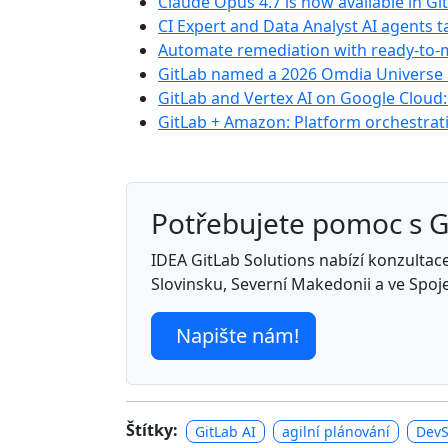
Claude Opus 4.7 is now available in G
CI Expert and Data Analyst AI agents
Automate remediation with ready-to-m
GitLab named a 2026 Omdia Universe
GitLab and Vertex AI on Google Cloud
GitLab + Amazon: Platform orchestrati
Potřebujete pomoc s 
IDEA GitLab Solutions nabízí konzultace,
Slovinsku, Severní Makedonii a ve Spoj
Napište nám!
Štítky:
GitLab AI
agilní plánování
Dev