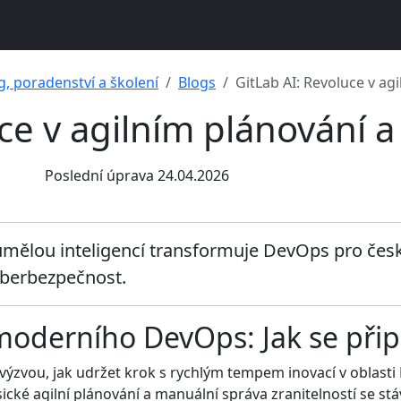
g, poradenství a školení
Blogs
GitLab AI: Revoluce v ag
ce v agilním plánování 
Poslední úprava 24.04.2026
s umělou inteligencí transformuje DevOps pro česk
yberbezpečnost.
 moderního DevOps: Jak se při
ýzvou, jak udržet krok s rychlým tempem inovací v oblasti D
cké agilní plánování a manuální správa zranitelností se stáv