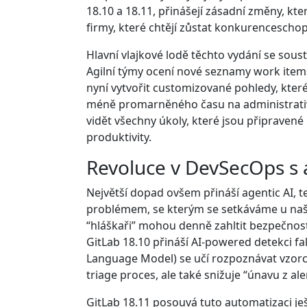
18.10 a 18.11, přinášejí zásadní změny, kte
firmy, které chtějí zůstat konkurenceschopn
Hlavní vlajkové lodě těchto vydání se soust
Agilní týmy ocení nové seznamy work items 
nyní vytvořit customizované pohledy, které
méně promarněného času na administrativu 
vidět všechny úkoly, které jsou připravené
produktivity.
Revoluce v DevSecOps s 
Největší dopad ovšem přináší agentic AI, t
problémem, se kterým se setkáváme u našich
“hláškaři” mohou denně zahltit bezpečnos
GitLab 18.10 přináší AI-powered detekci f
Language Model) se učí rozpoznávat vzorce
triage proces, ale také snižuje “únavu z al
GitLab 18.11 posouvá tuto automatizaci je