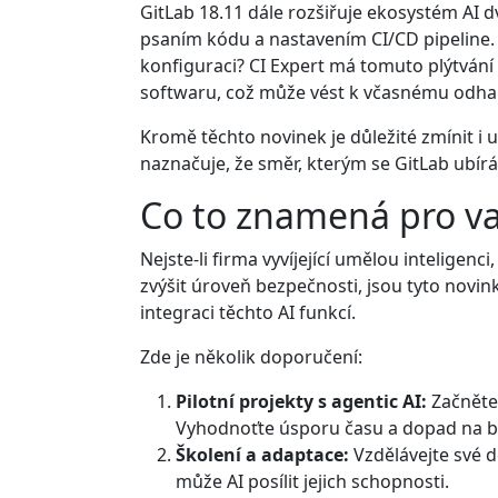
GitLab 18.11 dále rozšiřuje ekosystém AI 
psaním kódu a nastavením CI/CD pipeline. K
konfiguraci? CI Expert má tomuto plýtvání
softwaru, což může vést k včasnému odha
Kromě těchto novinek je důležité zmínit i
naznačuje, že směr, kterým se GitLab ubírá 
Co to znamená pro va
Nejste-li firma vyvíjející umělou inteligen
zvýšit úroveň bezpečnosti, jsou tyto novin
integraci těchto AI funkcí.
Zde je několik doporučení:
Pilotní projekty s agentic AI:
Začněte 
Vyhodnoťte úsporu času a dopad na b
Školení a adaptace:
Vzdělávejte své d
může AI posílit jejich schopnosti.