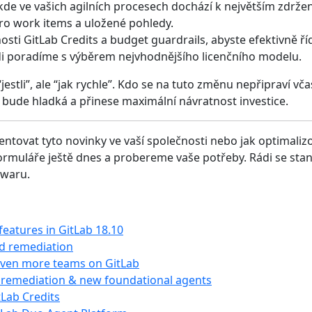
 kde ve vašich agilních procesech dochází k největším zdrž
ro work items a uložené pohledy.
i GitLab Credits a budget guardrails, abyste efektivně řídi
i poradíme s výběrem nejvhodnějšího licenčního modelu.
stli”, ale “jak rychle”. Kdo se na tuto změnu nepřipraví vča
ce bude hladká a přinese maximální návratnost investice.
ntovat tyto novinky ve vaší společnosti nebo jak optimalizo
ormuláře ještě dnes a probereme vaše potřeby. Rádi se st
twaru.
features in GitLab 18.10
nd remediation
 even more teams on GitLab
 remediation & new foundational agents
tLab Credits