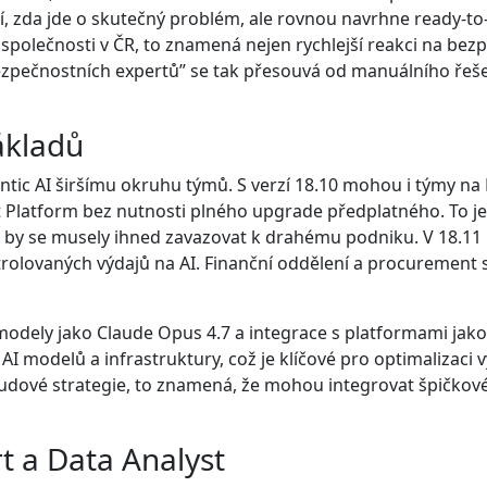
věří, zda jde o skutečný problém, ale rovnou navrhne ready
společnosti v ČR, to znamená nejen rychlejší reakci na bezp
bezpečnostních expertů” se tak přesouvá od manuálního řeš
ákladů
entic AI širšímu okruhu týmů. S verzí 18.10 mohou i týmy na
t Platform bez nutnosti plného upgrade předplatného. To je
aniž by se musely ihned zavazovat k drahému podniku. V 18.1
ntrolovaných výdajů na AI. Finanční oddělení a procurement 
odely jako Claude Opus 4.7 a integrace s platformami jak
 AI modelů a infrastruktury, což je klíčové pro optimalizaci
loudové strategie, to znamená, že mohou integrovat špičkové 
t a Data Analyst