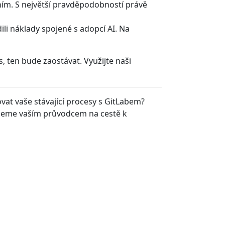
ením. S největší pravděpodobností právě
li náklady spojené s adopcí AI. Na
s, ten bude zaostávat. Využijte naši
vat vaše stávající procesy s GitLabem?
aneme vaším průvodcem na cestě k