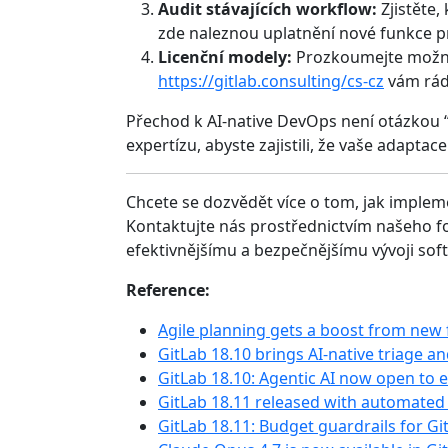
Audit stávajících workflow:
Zjistěte,
zde naleznou uplatnění nové funkce p
Licenční modely:
Prozkoumejte možnost
https://gitlab.consulting/cs-cz
vám rád
Přechod k AI-native DevOps není otázkou “je
expertízu, abyste zajistili, že vaše adapta
Chcete se dozvědět více o tom, jak impleme
Kontaktujte nás prostřednictvím našeho f
efektivnějšímu a bezpečnějšímu vývoji sof
Reference:
Agile planning gets a boost from new 
GitLab 18.10 brings AI-native triage a
GitLab 18.10: Agentic AI now open to
GitLab 18.11 released with automated
GitLab 18.11: Budget guardrails for Gi