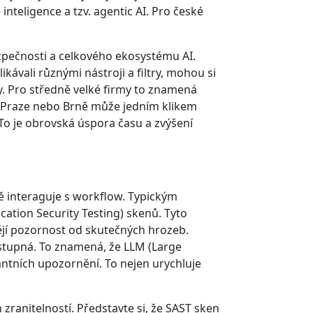
inteligence a tzv. agentic AI. Pro české
bezpečnosti a celkového ekosystému AI.
ávali různými nástroji a filtry, mohou si
y. Pro středně velké firmy to znamená
v Praze nebo Brně může jedním klikem
 To je obrovská úspora času a zvýšení
ně interaguje s workflow. Typickým
cation Security Testing) skenů. Tyto
ějí pozornost od skutečných hrozeb.
ostupná. To znamená, že LLM (Large
antních upozornění. To nejen urychluje
ranitelností. Představte si, že SAST sken