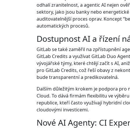
odhalí zranitelnost, a agentic AI nejen o
sektory, jako jsou banky nebo energetické 
auditovatelnější proces oprav. Koncept “
automatických procesů.
Dostupnost AI a řízení n
GitLab se také zaměřil na zpřístupnění ag
GitLab Credits a využívat GitLab Duo Agen
vývojářské týmy, které chtějí začít s AI, 
pro GitLab Credits, což řeší obavy z neko
bude transparentní a predikovatelná.
Dalším důležitým krokem je podpora pro m
Cloud. To dává firmám flexibilitu ve výběru
republice, kteří často využívají hybridní c
cloudovými investicemi.
Nové AI Agenty: CI Exper