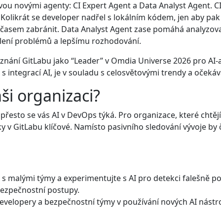
dvou novými agenty: CI Expert Agent a Data Analyst Agent. 
olikrát se developer nadřel s lokálním kódem, jen aby pak h
 časem zabránit. Data Analyst Agent zase pomáhá analyzovat
lení problémů a lepšímu rozhodování.
 uznání GitLabu jako “Leader” v Omdia Universe 2026 pro AI
s integrací AI, je v souladu s celosvětovými trendy a očekáv
ši organizaci?
ci, přesto se vás AI v DevOps týká. Pro organizace, které cht
ky v GitLabu klíčové. Namísto pasivního sledování vývoje by
s malými týmy a experimentujte s AI pro detekci falešně po
ezpečnostní postupy.
evelopery a bezpečnostní týmy v používání nových AI nástroj