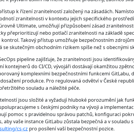
řístup k řízení zranitelností založený na zásadách. Namíst
dnotí zranitelnosti v kontextu jejich specifického prostře
úrovně Ultimate, umožňují přizpůsobení zásad zranitelnost
přeprioritizují nebo potlačí zranitelnosti na základě specifi
ontrol. Takový přístup umožňuje bezpečnostním zdrojům s
ává se skutečným obchodním rizikem spíše než s obecnými s
cOps pipeline zajišťuje, že zranitelnosti jsou identifiková
vání kontejnerů do CI/CD, vývojáři dostávají okamžitou zp
odporovaný komplexními bezpečnostními funkcemi GitLabu, dr
h dosažení produkce. Pro regulovaná odvětví v České republic
řetržitého souladu a náležité péče.
nitelností jsou složité a vyžadují hluboké porozumění jak fu
s spolupracujeme s českými podniky na vývoji a implementac
ují pomoc s pravidelnou správou patchů, konfiguraci pokroči
 aby vaše instance GitLabu zůstala bezpečná a v souladu s
sulting/cs-cz
pro posílení vaší bezpečnostní pozice.