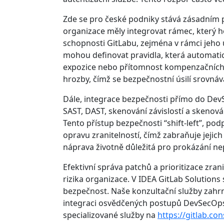
Zde se pro české podniky stává zásadním p
organizace měly integrovat rámec, který ho
schopnosti GitLabu, zejména v rámci jeho 
mohou definovat pravidla, která automaticky 
expozice nebo přítomnost kompenzačních k
hrozby, čímž se bezpečnostní úsilí srovn
Dále, integrace bezpečnosti přímo do DevSe
SAST, DAST, skenování závislostí a skeno
Tento přístup bezpečnosti “shift-left”, p
opravu zranitelností, čímž zabraňuje jejic
náprava životně důležitá pro prokázání nep
Efektivní správa patchů a prioritizace zra
rizika organizace. V IDEA GitLab Solution
bezpečnost. Naše konzultační služby zahrn
integraci osvědčených postupů DevSecOps,
specializované služby na
https://gitlab.con