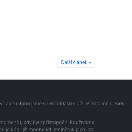
Další článek »
í. Za tu dobu jsme v této oblasti viděli všemožné trendy
 momentu, kdy byl zpřístupněn. Používáme
 je kód" již mnoho let, stejnětak jako leta