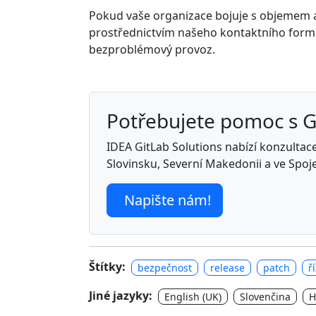
Pokud vaše organizace bojuje s objemem a p
prostřednictvím našeho kontaktního formu
bezproblémový provoz.
Potřebujete pomoc s 
IDEA GitLab Solutions nabízí konzultace,
Slovinsku, Severní Makedonii a ve Spoj
Napište nám!
Štítky:
bezpečnost
release
patch
ř
Jiné jazyky:
English (UK)
Slovenčina
H