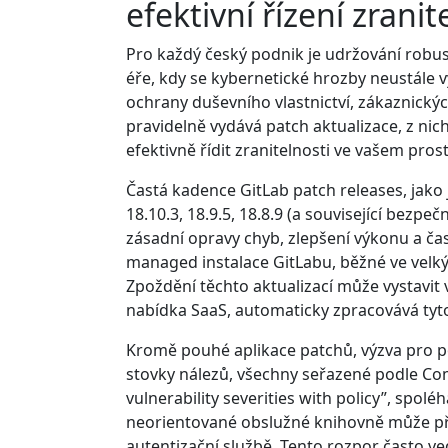
efektivní řízení zranit
Pro každý český podnik je udržování rob
éře, kdy se kybernetické hrozby neustále vy
ochrany duševního vlastnictví, zákaznický
pravidelně vydává patch aktualizace, z nich
efektivně řídit zranitelnosti ve vašem pros
Častá kadence GitLab patch releases, jako js
18.10.3, 18.9.5, 18.8.9 (a související bez
zásadní opravy chyb, zlepšení výkonu a čas
managed instalace GitLabu, běžné ve velkýc
Zpoždění těchto aktualizací může vystavit 
nabídka SaaS, automaticky zpracovává tyto
Kromě pouhé aplikace patchů, výzva pro po
stovky nálezů, všechny seřazené podle Com
vulnerability severities with policy”, spolé
neorientované obslužné knihovně může před
autentizační službě. Tento rozpor často ve