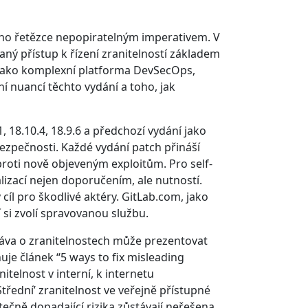
ho řetězce nepopiratelným imperativem. V
vaný přístup k řízení zranitelností základem
, jako komplexní platforma DevSecOps,
ní nuancí těchto vydání a toho, jak
1, 18.10.4, 18.9.6 a předchozí vydání jako
bezpečnosti. Každé vydání patch přináší
proti nově objeveným exploitům. Pro self-
lizací nejen doporučením, ale nutností.
cíl pro škodlivé aktéry. GitLab.com, jako
 si zvolí spravovanou službu.
práva o zranitelnostech může prezentovat
je článek “5 ways to fix misleading
nitelnost v interní, k internetu
řední’ zranitelnost ve veřejně přístupné
ečně dopadající rizika zůstávají neřešena.