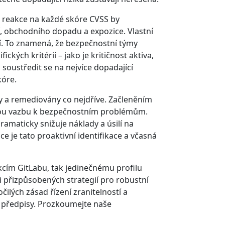
o reakce na každé skóre CVSS by
dí, obchodního dopadu a expozice. Vlastní
í. To znamená, že bezpečnostní týmy
ckých kritérií – jako je kritičnost aktiva,
oustředit se na nejvíce dopadající
kóre.
ny a remediovány co nejdříve. Začleněním
ětnou vazbu k bezpečnostním problémům.
amaticky snižuje náklady a úsilí na
e je tato proaktivní identifikace a včasná
nkcím GitLabu, tak jedinečnému profilu
i přizpůsobených strategií pro robustní
lých zásad řízení zranitelností a
 předpisy. Prozkoumejte naše