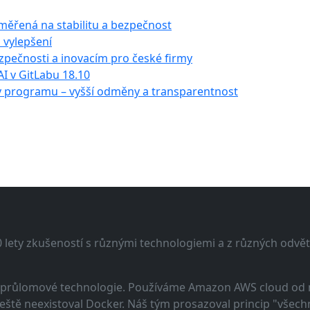
měřená na stabilitu a bezpečnost
a vylepšení
ezpečnosti a inovacím pro české firmy
I v GitLabu 18.10
ty programu – vyšší odměny a transparentnost
lety zkušeností s různými technologiemi a z různých odvětv
 a průlomové technologie. Používáme Amazon AWS cloud od
eště neexistoval Docker. Náš tým prosazoval princip "všechno