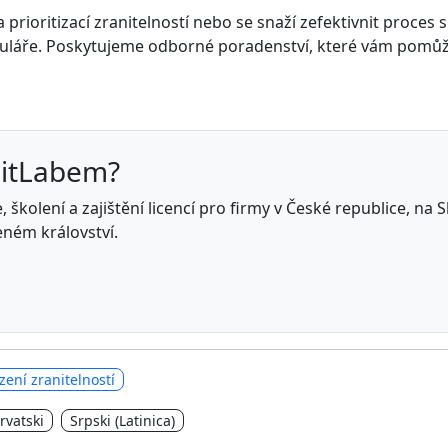
rioritizací zranitelností nebo se snaží zefektivnit proces 
láře. Poskytujeme odborné poradenství, které vám pomůže
GitLabem?
 školení a zajištění licencí pro firmy v České republice, na
eném království.
ízení zranitelností
rvatski
Srpski (Latinica)