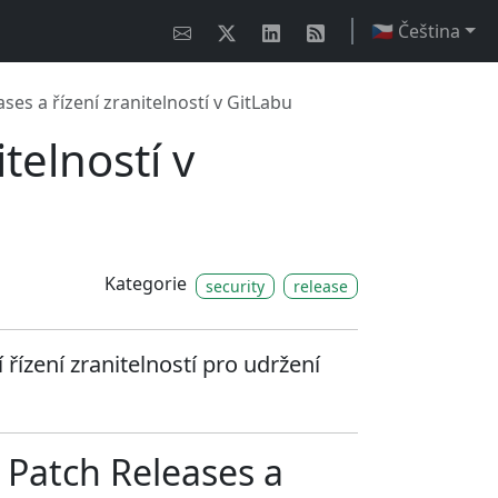
🇨🇿 Čeština
ses a řízení zranitelností v GitLabu
telností v
Kategorie
security
release
 řízení zranitelností pro udržení
 Patch Releases a