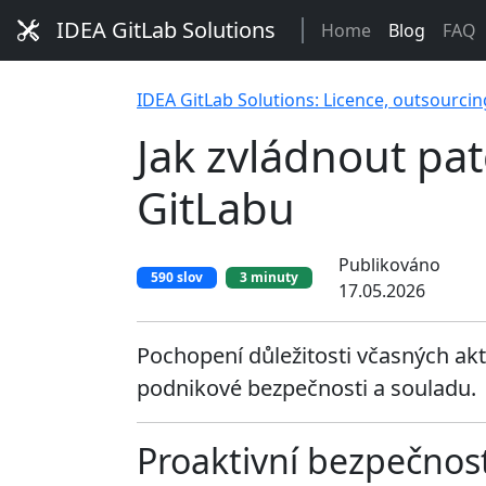
IDEA GitLab Solutions
Home
Blog
FAQ
IDEA GitLab Solutions: Licence, outsourcin
Jak zvládnout patc
GitLabu
Publikováno
590 slov
3 minuty
17.05.2026
Pochopení důležitosti včasných aktu
podnikové bezpečnosti a souladu.
Proaktivní bezpečnost