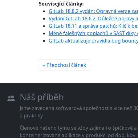
Související články:
GitLab 18.8.2 vydán: Opravná verze za
Vydání GitLab 18.6.2: Důležité opravy 
GitLab 18.11 a správa patchů: Klíč k b
Méně falešných poplachů v SAST díky A
GitLab aktualizuje pravidla bug boun
« Předchozí článek
Náš příběh
Jsme zavedená softwarová společnost s více než 30 
a praktiky.
Členové našeho týmu se vždy zajímali o špičkové
kontejnerizované aplikace v produkci od dob, kdy j