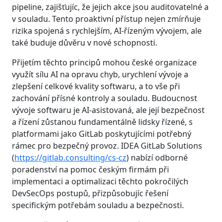
pipeline, zajišťujíc, že jejich akce jsou auditovatelné a
v souladu. Tento proaktivní přístup nejen zmírňuje
rizika spojená s rychlejším, AI-řízeným vývojem, ale
také buduje důvěru v nové schopnosti.
Přijetím těchto principů mohou české organizace
využít sílu AI na opravu chyb, urychlení vývoje a
zlepšení celkové kvality softwaru, a to vše při
zachování přísné kontroly a souladu. Budoucnost
vývoje softwaru je AI-asistovaná, ale její bezpečnost
a řízení zůstanou fundamentálně lidsky řízené, s
platformami jako GitLab poskytujícími potřebný
rámec pro bezpečný provoz. IDEA GitLab Solutions
(
https://gitlab.consulting/cs-cz
) nabízí odborné
poradenství na pomoc českým firmám při
implementaci a optimalizaci těchto pokročilých
DevSecOps postupů, přizpůsobujíc řešení
specifickým potřebám souladu a bezpečnosti.