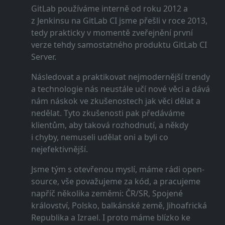
GitLab používáme interně od roku 2012 a
z Jenkinsu na GitLab CI jsme přešli v roce 2013,
tedy prakticky v momentě zveřejnění první
verze tehdy samostatného produktu GitLab CI
Server.
Následovat a praktikovat nejmodernější trendy
a technologie nás neustále učí nové věci a dává
nám náskok ve zkušenostech jak věci dělat a
nedělat. Tyto zkušenosti pak předáváme
klientům, aby taková rozhodnutí, a někdy
i chyby, nemuseli udělat oni a byli co
nejefektivnější.
Jsme tým s otevřenou myslí, máme rádi open-
source, vše považujeme za kód, a pracujeme
napříč několika zeměmi: ČR/SR, Spojené
království, Polsko, balkánské země, Jihoafrická
Republika a Izrael. I proto máme blízko ke