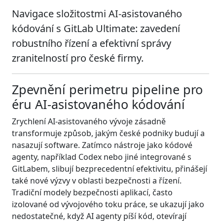
Navigace složitostmi AI-asistovaného
kódování s GitLab Ultimate: zavedení
robustního řízení a efektivní správy
zranitelností pro české firmy.
Zpevnění perimetru pipeline pro
éru AI-asistovaného kódování
Zrychlení AI-asistovaného vývoje zásadně
transformuje způsob, jakým české podniky budují a
nasazují software. Zatímco nástroje jako kódové
agenty, například Codex nebo jiné integrované s
GitLabem, slibují bezprecedentní efektivitu, přinášejí
také nové výzvy v oblasti bezpečnosti a řízení.
Tradiční modely bezpečnosti aplikací, často
izolované od vývojového toku práce, se ukazují jako
nedostatečné, když AI agenty píší kód, otevírají