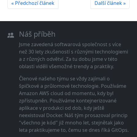
« Předchozí článek
Další článek »
Náš příběh
Jsme zavedená softwarová společnost s více
než 30 lety zkušeností s různými technologiemi
a z různých odvětví. Za tu dobu jsme v této
oblasti viděli všemožné trendy a praktiky.
Členové našeho týmu se vždy zajímali o
špičkové a průlomové technologie. Používáme
Amazon AWS cloud od momentu, kdy byl
zpřístupněn. Používáme kontejnerizované
aplikace v produkci od dob, kdy ještě
neexistoval Docker. Náš tým prosazoval princip
"všechno je kód" již mnoho let, stejnětak jako
leta praktikujeme to, čemu se dnes říká GitOps.