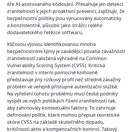
éře AI-asistovaného kódování. Přesahuje jen detekci
zranitelností k jejich proaktivní prevenci, zajišťujíc, že
bezpečnostní politiky jsou vynucovány automaticky
a konzistentně, působíc jako strážci celého
dodavatelského řetězce softwaru.
Klíčovou výzvou identifikovanou mnoha
bezpečnostními týmy je zavádějící povaha závažnosti
zranitelností založená výhradně na Common
Vulnerability Scoring System (CVSS). Kritická
zranitelnost v interní pomocné knihovně
představuje jiný rizikový profil než středně závažný
problém ve veřejně přístupné autentizační službě.
Na vyřešení tohoto problému musí české podniky
vyspět ve svých politikách řízení zranitelností tak,
aby zahrnovaly kontextuální faktory. To zahrnuje
definování politik, které mohou přepsat teoretické
skóre CVSS na základě skutečného dopadu,
kritičnosti aktiv a kompenzačních kontrol. Takový