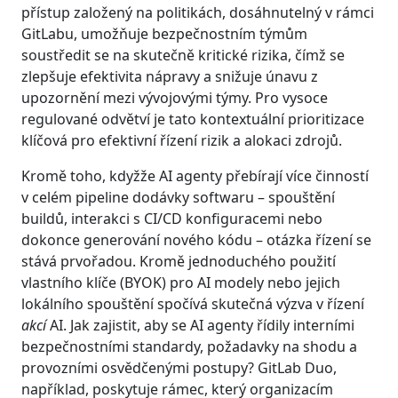
přístup založený na politikách, dosáhnutelný v rámci
GitLabu, umožňuje bezpečnostním týmům
soustředit se na skutečně kritické rizika, čímž se
zlepšuje efektivita nápravy a snižuje únavu z
upozornění mezi vývojovými týmy. Pro vysoce
regulované odvětví je tato kontextuální prioritizace
klíčová pro efektivní řízení rizik a alokaci zdrojů.
Kromě toho, kdyžže AI agenty přebírají více činností
v celém pipeline dodávky softwaru – spouštění
buildů, interakci s CI/CD konfiguracemi nebo
dokonce generování nového kódu – otázka řízení se
stává prvořadou. Kromě jednoduchého použití
vlastního klíče (BYOK) pro AI modely nebo jejich
lokálního spouštění spočívá skutečná výzva v řízení
akcí
AI. Jak zajistit, aby se AI agenty řídily interními
bezpečnostními standardy, požadavky na shodu a
provozními osvědčenými postupy? GitLab Duo,
například, poskytuje rámec, který organizacím