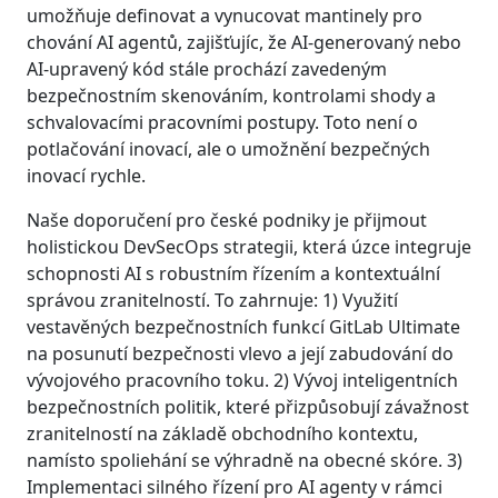
umožňuje definovat a vynucovat mantinely pro
chování AI agentů, zajišťujíc, že AI-generovaný nebo
AI-upravený kód stále prochází zavedeným
bezpečnostním skenováním, kontrolami shody a
schvalovacími pracovními postupy. Toto není o
potlačování inovací, ale o umožnění bezpečných
inovací rychle.
Naše doporučení pro české podniky je přijmout
holistickou DevSecOps strategii, která úzce integruje
schopnosti AI s robustním řízením a kontextuální
správou zranitelností. To zahrnuje: 1) Využití
vestavěných bezpečnostních funkcí GitLab Ultimate
na posunutí bezpečnosti vlevo a její zabudování do
vývojového pracovního toku. 2) Vývoj inteligentních
bezpečnostních politik, které přizpůsobují závažnost
zranitelností na základě obchodního kontextu,
namísto spoliehání se výhradně na obecné skóre. 3)
Implementaci silného řízení pro AI agenty v rámci