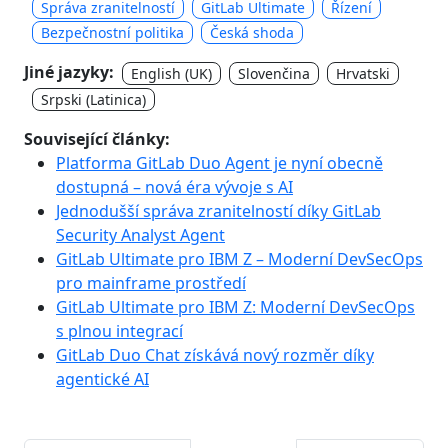
Správa zranitelností
GitLab Ultimate
Řízení
Bezpečnostní politika
Česká shoda
Jiné jazyky:
English (UK)
Slovenčina
Hrvatski
Srpski (Latinica)
Související články:
Platforma GitLab Duo Agent je nyní obecně
dostupná – nová éra vývoje s AI
Jednodušší správa zranitelností díky GitLab
Security Analyst Agent
GitLab Ultimate pro IBM Z – Moderní DevSecOps
pro mainframe prostředí
GitLab Ultimate pro IBM Z: Moderní DevSecOps
s plnou integrací
GitLab Duo Chat získává nový rozměr díky
agentické AI