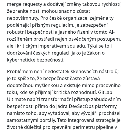
merge requesty a dodávají změny takovou rychlostí,
že zranitelnosti mohou snadno zůstat
nepovšimnuty. Pro české organizace, zejména ty
podléhající přísným regulacím, je zabezpečení
robustní bezpečnosti a jasného řízení v tomto AI-
rozšířeném prostředí nejen osvědčeným postupem,
ale i kritickým imperativem souladu. Týká se to i
dodržování českých regulací, jako je Zákon o
kybernetické bezpečnosti.
Problémem není nedostatek skenovacích nástrojů;
je to spíše to, že bezpečnost často zůstává
dodatečnou myšlenkou a existuje mimo pracovního
toku, kde se přijímají kritická rozhodnutí. GitLab
Ultimate nabízí transformační přístup zabudováním
bezpečnosti přímo do jádra DevSecOps platformy,
namísto toho, aby vyžadoval, aby vývojáři procházeli
samostatnými portály. Tato integrovaná strategie je
životně důležitá pro zpevnění perimetru pipeline v