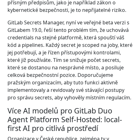
přísným předpisům, jako je například zákon o
kybernetické bezpečnosti, je to nepřijatelné riziko.
GitLab Secrets Manager, nyní ve veřejné beta verzi s
GitLabem 19.0, řeší tento problém tím, že uchovává
credentials na stejné platformě, která spouští váš
kód a pipelines. Každý secret je scoped na joby, které
jej potřebují, a je řízen přístupovými kontrolami,
které již používáte. Tím se snižuje počet secrets,
které se dostanou na nesprávné místo, a posiluje
celková bezpečnostní pozice. Doporučujeme
pražským organizacím, aby tuto funkci aktivně
implementovaly a revidovaly své stávající postupy
pro správu secrets, aby vyhověly místním regulacím.
Více AI modelů pro GitLab Duo
Agent Platform Self-Hosted: local-
first AI pro citlivá prostředí
Organizace v České republice, zejména ty v