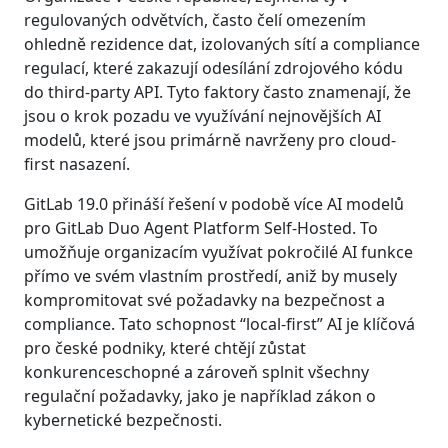
regulovaných odvětvích, často čelí omezením
ohledně rezidence dat, izolovaných sítí a compliance
regulací, které zakazují odesílání zdrojového kódu
do third-party API. Tyto faktory často znamenají, že
jsou o krok pozadu ve využívání nejnovějších AI
modelů, které jsou primárně navrženy pro cloud-
first nasazení.
GitLab 19.0 přináší řešení v podobě více AI modelů
pro GitLab Duo Agent Platform Self-Hosted. To
umožňuje organizacím využívat pokročilé AI funkce
přímo ve svém vlastním prostředí, aniž by musely
kompromitovat své požadavky na bezpečnost a
compliance. Tato schopnost “local-first” AI je klíčová
pro české podniky, které chtějí zůstat
konkurenceschopné a zároveň splnit všechny
regulační požadavky, jako je například zákon o
kybernetické bezpečnosti.