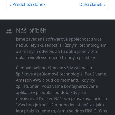
« Předchozí článek
Další článek »
Náš příběh
Jsme zavedená softwarová společnost s více
než 30 lety zkušeností s různými technologiemi
a z různých odvětví. Za tu dobu jsme v této
oblasti viděli všemožné trendy a praktiky.
Členové našeho týmu se vždy zajímali o
špičkové a průlomové technologie. Používáme
Amazon AWS cloud od momentu, kdy byl
zpřístupněn. Používáme kontejnerizované
aplikace v produkci od dob, kdy ještě
neexistoval Docker. Náš tým prosazoval princip
"všechno je kód" již mnoho let, stejnětak jako
leta praktikujeme to, čemu se dnes říká GitOps.