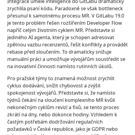
Integrace umělé inteligence do GitLabu dramaticky
zrychlila psaní kódu. Paradoxně se však bottleneck
přesunul k samotnému procesu MR. V GitLabu 19.0
je tento problém řešen rozšířením Developer Flow
napříč celým životním cyklem MR. Představte si
jediného AI agenta, který je schopen adresovat
zpětnou vazbu recenzentů, řešit konflikty a provádět
rebase před sloučením. To dramaticky snižuje
manuální práci a umožňuje vývojářům soustředit se
na inovativní činnosti namísto rutinních úkolů.
Pro pražské týmy to znamená možnost zrychlit
cyklus dodávání, snížit chybovost a zvýšit
spokojenost vývojářů. Představte si, že namísto
týdnů čekání na sloučení komplexního MR kvůli
nekonečným cyklům revizí a fixů, se tento proces
zkrátí na dny, nebo dokonce hodiny. Vzhledem k
častým potřebám dodržování regulačních
požadavků v České republice, jako je GDPR nebo