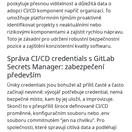
poskytuje přesnou viditelnost a důležitá data o
adopci CI/CD komponent napříč organizací. To
umožňuje platformním týmům proaktivně
identifikovat projekty s neaktuálními nebo
rizikovými komponentami a zajistit rychlou nápravu.
Toto je zásadní pro udržení robustní bezpečnostní
pozice a zajištění konzistentní kvality softwaru.
Správa CI/CD credentials s GitLab
Secrets Manager: zabezpečení
především
Úniky credentials jsou bohužel až příliš časté a často
začínají nevinně: vývojář potřebuje credential, nemá
bezpečné místo, kam by jej uložil, a improvizuje.
Skončí to v přespříliš široce definované CI/CD
proměnné, konfiguračním souboru nebo .env
souboru commitnutém “jen na chvilku”. Pro
společnosti, které spravují citlivá data a podléhají