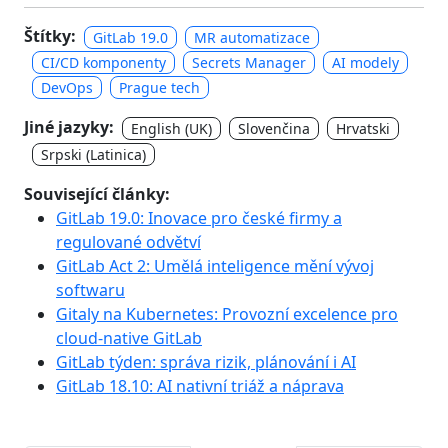
Štítky:
GitLab 19.0
MR automatizace
CI/CD komponenty
Secrets Manager
AI modely
DevOps
Prague tech
Jiné jazyky:
English (UK)
Slovenčina
Hrvatski
Srpski (Latinica)
Související články:
GitLab 19.0: Inovace pro české firmy a
regulované odvětví
GitLab Act 2: Umělá inteligence mění vývoj
softwaru
Gitaly na Kubernetes: Provozní excelence pro
cloud-native GitLab
GitLab týden: správa rizik, plánování i AI
GitLab 18.10: AI nativní triáž a náprava