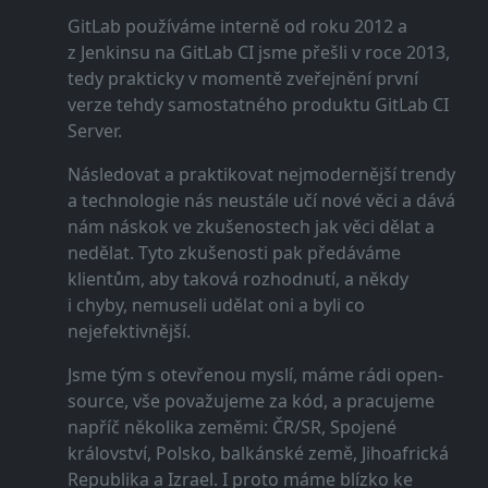
GitLab používáme interně od roku 2012 a
z Jenkinsu na GitLab CI jsme přešli v roce 2013,
tedy prakticky v momentě zveřejnění první
verze tehdy samostatného produktu GitLab CI
Server.
Následovat a praktikovat nejmodernější trendy
a technologie nás neustále učí nové věci a dává
nám náskok ve zkušenostech jak věci dělat a
nedělat. Tyto zkušenosti pak předáváme
klientům, aby taková rozhodnutí, a někdy
i chyby, nemuseli udělat oni a byli co
nejefektivnější.
Jsme tým s otevřenou myslí, máme rádi open-
source, vše považujeme za kód, a pracujeme
napříč několika zeměmi: ČR/SR, Spojené
království, Polsko, balkánské země, Jihoafrická
Republika a Izrael. I proto máme blízko ke