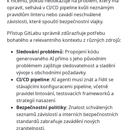
k ničemu, pokud neodkazuje na problém, který má
opravit, selhává v CI/CD pipeline kvůli neznámým
pravidlům linteru nebo zavádí neschválené
závislosti, které spouští bezpečnostní vlajky.
Přístup GitLabu správně zdůrazňuje potřebu
bohatého a relevantního kontextu z různých zdrojů:
Sledování problémů
: Propojení kódu
generovaného AI přímo s jeho původním
problémem zajišťuje sledovatelnost a sladění
vývoje s obchodními požadavky.
CI/CD pipeline
: AI agenti musí znát a řídit se
stávajícími konfiguracemi pipeline, včetně
pravidel lintování, testovacích frameworků a
strategií nasazení.
Bezpečnostní politiky
: Znalost schválených
seznamů závislostí a interních bezpečnostních
standardů zabraňuje zavádění nových
zranitelností.