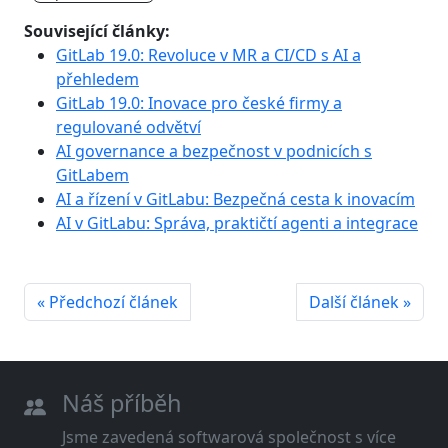
Související články:
GitLab 19.0: Revoluce v MR a CI/CD s AI a
přehledem
GitLab 19.0: Inovace pro české firmy a
regulované odvětví
AI governance a bezpečnost v podnicích s
GitLabem
AI a řízení v GitLabu: Bezpečná cesta k inovacím
AI v GitLabu: Správa, praktičtí agenti a integrace
« Předchozí článek
Další článek »
Náš příběh
Jsme zavedená softwarová společnost s více