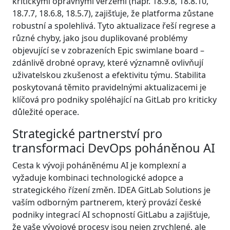
kritickými opravnými verzemi (např. 18.9.8, 18.8.10,
18.7.7, 18.6.8, 18.5.7), zajišťuje, že platforma zůstane
robustní a spolehlivá. Tyto aktualizace řeší regrese a
různé chyby, jako jsou duplikované problémy
objevující se v zobrazeních Epic swimlane board –
zdánlivě drobné opravy, které významně ovlivňují
uživatelskou zkušenost a efektivitu týmu. Stabilita
poskytovaná těmito pravidelnými aktualizacemi je
klíčová pro podniky spoléhající na GitLab pro kriticky
důležité operace.
Strategické partnerství pro
transformaci DevOps poháněnou AI
Cesta k vývoji poháněnému AI je komplexní a
vyžaduje kombinaci technologické adopce a
strategického řízení změn. IDEA GitLab Solutions je
vaším odborným partnerem, který provází české
podniky integrací AI schopností GitLabu a zajišťuje,
že vaše vývojové procesy jsou nejen zrychlené, ale