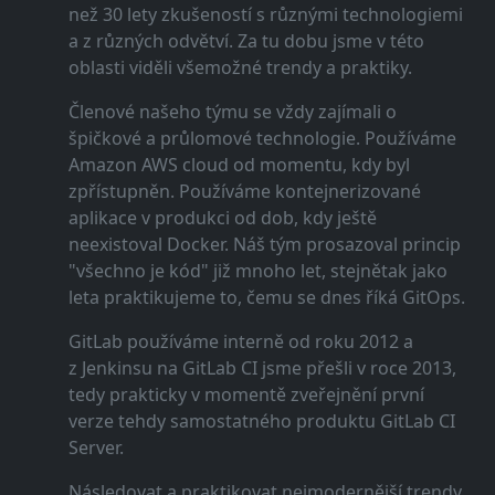
než 30 lety zkušeností s různými technologiemi
a z různých odvětví. Za tu dobu jsme v této
oblasti viděli všemožné trendy a praktiky.
Členové našeho týmu se vždy zajímali o
špičkové a průlomové technologie. Používáme
Amazon AWS cloud od momentu, kdy byl
zpřístupněn. Používáme kontejnerizované
aplikace v produkci od dob, kdy ještě
neexistoval Docker. Náš tým prosazoval princip
"všechno je kód" již mnoho let, stejnětak jako
leta praktikujeme to, čemu se dnes říká GitOps.
GitLab používáme interně od roku 2012 a
z Jenkinsu na GitLab CI jsme přešli v roce 2013,
tedy prakticky v momentě zveřejnění první
verze tehdy samostatného produktu GitLab CI
Server.
Následovat a praktikovat nejmodernější trendy