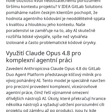
nové složitosti kvůli nedostatečnému porozumění
širšímu kontextu projektu? V IDEA GitLab Solutions
pomáháme našim českým klientům pochopit, že
hodnota agentního kódování je neoddělitelně spjata
s kvalitou a hloubkou jeho kontextu. Naše
poradenství se zaměřuje na to, aby AI skutečně
rozšířila lidské vývojáře, spíše než vytvářela
izolované a často problematické kódové úryvky.
Využití Claude Opus 4.8 pro
komplexní agentní práci
Zavedení Anthropicova Claude Opus 4.8 do GitLab
Duo Agent Platform představuje klíčový milník pro
vývoj poháněný AI. Tento model je speciálně navržen
pro precizní provedení komplexní, víceúrovňové
agentní práce, čímž řeší významné omezení
dřívějších nástrojů AI. Úkoly, které překračují hranice
několika nástrojů a vyžadují udržení porozumění cíli
projektu od záměru až po produkci, jsou ty, kde