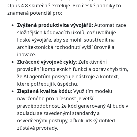
Opus 4.8 skutečně exceluje. Pro české podniky to
znamená potenciál pro:
Zvýšená produktivita vývojářů
: Automatizace
složitějších kódovacích úkolů, což uvolňuje
lidské vývojáře, aby se mohli soustředit na
architektonická rozhodnutí vyšší úrovně a
inovace.
Zkrácené vývojové cykly
: Zefektivnění
provádění komplexních funkcí a oprav chyb tím,
že AI agentům poskytuje nástroje a kontext,
které potřebují k úspěchu.
Zlepšená kvalita kódu
: Využitím modelu
navrženého pro přesnost je větší
pravděpodobnost, že kód generovaný AI bude v
souladu se zavedenými standardy a
osvědčenými postupy, ačkoli lidský dohled
zůstává prvořadý.