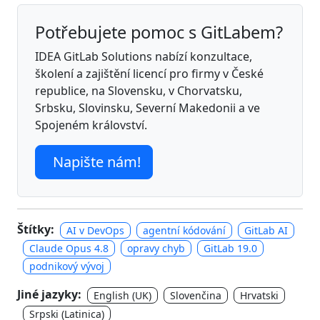
Potřebujete pomoc s GitLabem?
IDEA GitLab Solutions nabízí konzultace,
školení a zajištění licencí pro firmy v České
republice, na Slovensku, v Chorvatsku,
Srbsku, Slovinsku, Severní Makedonii a ve
Spojeném království.
Napište nám!
Štítky:
AI v DevOps
agentní kódování
GitLab AI
Claude Opus 4.8
opravy chyb
GitLab 19.0
podnikový vývoj
Jiné jazyky:
English (UK)
Slovenčina
Hrvatski
Srpski (Latinica)