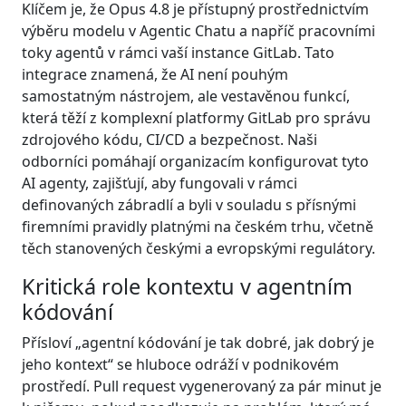
Klíčem je, že Opus 4.8 je přístupný prostřednictvím
výběru modelu v Agentic Chatu a napříč pracovními
toky agentů v rámci vaší instance GitLab. Tato
integrace znamená, že AI není pouhým
samostatným nástrojem, ale vestavěnou funkcí,
která těží z komplexní platformy GitLab pro správu
zdrojového kódu, CI/CD a bezpečnost. Naši
odborníci pomáhají organizacím konfigurovat tyto
AI agenty, zajišťují, aby fungovali v rámci
definovaných zábradlí a byli v souladu s přísnými
firemními pravidly platnými na českém trhu, včetně
těch stanovených českými a evropskými regulátory.
Kritická role kontextu v agentním
kódování
Přísloví „agentní kódování je tak dobré, jak dobrý je
jeho kontext“ se hluboce odráží v podnikovém
prostředí. Pull request vygenerovaný za pár minut je