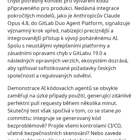
chybí potřebný kontext pro vytváření kódu
připraveného pro produkci. Nedávná integrace
pokročilých modelů, jako je Anthropicův Claude
Opus 4.8, do GitLab Duo Agent Platform, signalizuje
významný krok vpřed, nabízející preciznější a
integrovanější přístup k vývoji poháněnému AI.
Spolu s neustálými vylepšeními platformy a
zásadními opravami chyb v GitLabu 19.0 a
následných opravných verzích, ekosystém dozrává,
aby splňoval sofistikované požadavky českých
společností a regulovaných odvětví.
Demonstrace AI kódovacích agentů se obvykle
zaměřují na úzké případy použití, generující zdánlivě
perfektní pull requesty během několika minut.
Skutečný test však spočívá v tom, co se stane
po
committu: integruje se generovaný kód
bezproblémově? Projde všemi kontrolami CI/CD,
včetně bezpečnostních skenování? Nebo zavede