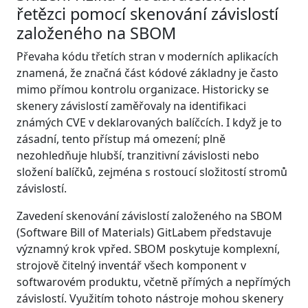
řetězci pomocí skenování závislostí
založeného na SBOM
Převaha kódu třetích stran v moderních aplikacích
znamená, že značná část kódové základny je často
mimo přímou kontrolu organizace. Historicky se
skenery závislostí zaměřovaly na identifikaci
známých CVE v deklarovaných balíčcích. I když je to
zásadní, tento přístup má omezení; plně
nezohledňuje hlubší, tranzitivní závislosti nebo
složení balíčků, zejména s rostoucí složitostí stromů
závislostí.
Zavedení skenování závislostí založeného na SBOM
(Software Bill of Materials) GitLabem představuje
významný krok vpřed. SBOM poskytuje komplexní,
strojově čitelný inventář všech komponent v
softwarovém produktu, včetně přímých a nepřímých
závislostí. Využitím tohoto nástroje mohou skenery