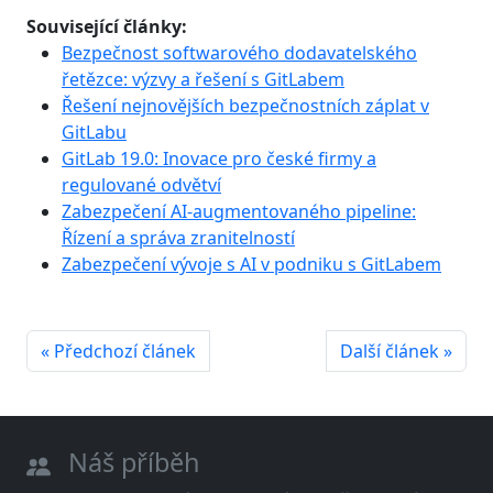
Související články:
Bezpečnost softwarového dodavatelského
řetězce: výzvy a řešení s GitLabem
Řešení nejnovějších bezpečnostních záplat v
GitLabu
GitLab 19.0: Inovace pro české firmy a
regulované odvětví
Zabezpečení AI-augmentovaného pipeline:
Řízení a správa zranitelností
Zabezpečení vývoje s AI v podniku s GitLabem
« Předchozí článek
Další článek »
Náš příběh