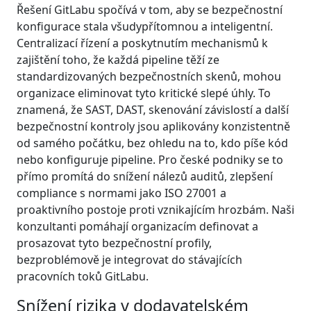
Řešení GitLabu spočívá v tom, aby se bezpečnostní
konfigurace stala všudypřítomnou a inteligentní.
Centralizací řízení a poskytnutím mechanismů k
zajištění toho, že každá pipeline těží ze
standardizovaných bezpečnostních skenů, mohou
organizace eliminovat tyto kritické slepé úhly. To
znamená, že SAST, DAST, skenování závislostí a další
bezpečnostní kontroly jsou aplikovány konzistentně
od samého počátku, bez ohledu na to, kdo píše kód
nebo konfiguruje pipeline. Pro české podniky se to
přímo promítá do snížení nálezů auditů, zlepšení
compliance s normami jako ISO 27001 a
proaktivního postoje proti vznikajícím hrozbám. Naši
konzultanti pomáhají organizacím definovat a
prosazovat tyto bezpečnostní profily,
bezproblémově je integrovat do stávajících
pracovních toků GitLabu.
Snížení rizika v dodavatelském