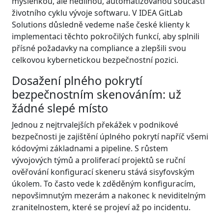
myšlenkou, ale nedílnou, automatizovanou součástí
životního cyklu vývoje softwaru. V IDEA GitLab
Solutions důsledně vedeme naše české klienty k
implementaci těchto pokročilých funkcí, aby splnili
přísné požadavky na compliance a zlepšili svou
celkovou kybernetickou bezpečnostní pozici.
Dosažení plného pokrytí
bezpečnostním skenováním: už
žádné slepé místo
Jednou z nejtrvalejších překážek v podnikové
bezpečnosti je zajištění úplného pokrytí napříč všemi
kódovými základnami a pipeline. S růstem
vývojových týmů a proliferací projektů se ruční
ověřování konfigurací skeneru stává sisyfovským
úkolem. To často vede k zděděným konfiguracím,
nepovšimnutým mezerám a nakonec k neviditelným
zranitelnostem, které se projeví až po incidentu.