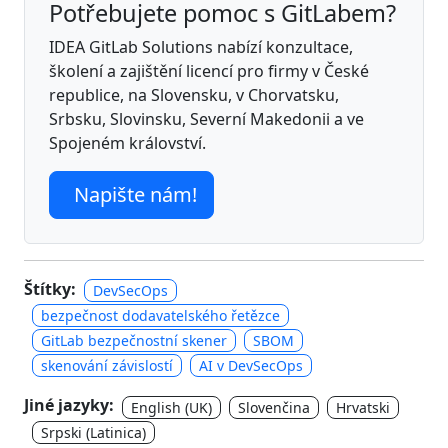
Potřebujete pomoc s GitLabem?
IDEA GitLab Solutions nabízí konzultace,
školení a zajištění licencí pro firmy v České
republice, na Slovensku, v Chorvatsku,
Srbsku, Slovinsku, Severní Makedonii a ve
Spojeném království.
Napište nám!
Štítky:
DevSecOps
bezpečnost dodavatelského řetězce
GitLab bezpečnostní skener
SBOM
skenování závislostí
AI v DevSecOps
Jiné jazyky:
English (UK)
Slovenčina
Hrvatski
Srpski (Latinica)