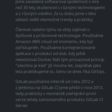
Jsme zavedená softwarová společnost s více
než 30 lety zkušeností s různými technologiemi
a z různých odvětví. Za tu dobu jsme v této
oblasti viděli všemožné trendy a praktiky.
Členové našeho týmu se vždy zajímali o
špičkové a průlomové technologie. Používáme
Amazon AWS cloud od momentu, kdy byl
zpřístupněn. Používáme kontejnerizované
aplikace v produkci od dob, kdy ještě
neexistoval Docker. Náš tým prosazoval princip
"všechno je kód" již mnoho let, stejnětak jako
leta praktikujeme to, čemu se dnes říká GitOps.
GitLab používáme interně od roku 2012 a
z Jenkinsu na GitLab CI jsme přešli v roce 2013,
tedy prakticky v momentě zveřejnění první
verze tehdy samostatného produktu GitLab CI
Server.