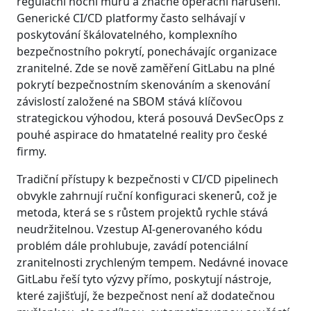
regulační noční můru a značné operační narušení.
Generické CI/CD platformy často selhávají v
poskytování škálovatelného, komplexního
bezpečnostního pokrytí, ponechávajíc organizace
zranitelné. Zde se nově zaměření GitLabu na plné
pokrytí bezpečnostním skenováním a skenování
závislostí založené na SBOM stává klíčovou
strategickou výhodou, která posouvá DevSecOps z
pouhé aspirace do hmatatelné reality pro české
firmy.
Tradiční přístupy k bezpečnosti v CI/CD pipelinech
obvykle zahrnují ruční konfiguraci skenerů, což je
metoda, která se s růstem projektů rychle stává
neudržitelnou. Vzestup AI-generovaného kódu
problém dále prohlubuje, zavádí potenciální
zranitelnosti zrychleným tempem. Nedávné inovace
GitLabu řeší tyto výzvy přímo, poskytují nástroje,
které zajišťují, že bezpečnost není až dodatečnou