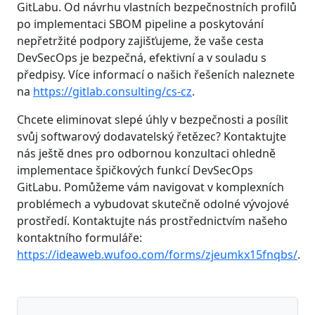
GitLabu. Od návrhu vlastních bezpečnostních profilů
po implementaci SBOM pipeline a poskytování
nepřetržité podpory zajišťujeme, že vaše cesta
DevSecOps je bezpečná, efektivní a v souladu s
předpisy. Více informací o našich řešeních naleznete
na
https://gitlab.consulting/cs-cz
.
Chcete eliminovat slepé úhly v bezpečnosti a posílit
svůj softwarový dodavatelský řetězec? Kontaktujte
nás ještě dnes pro odbornou konzultaci ohledně
implementace špičkových funkcí DevSecOps
GitLabu. Pomůžeme vám navigovat v komplexních
problémech a vybudovat skutečně odolné vývojové
prostředí. Kontaktujte nás prostřednictvím našeho
kontaktního formuláře:
https://ideaweb.wufoo.com/forms/zjeumkx15fnqbs/
.