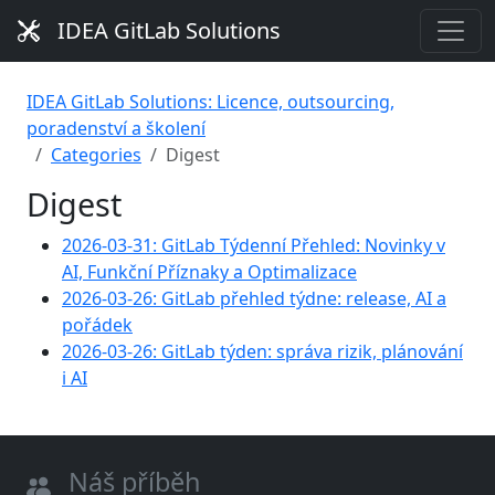
IDEA GitLab Solutions
IDEA GitLab Solutions: Licence, outsourcing,
poradenství a školení
Categories
Digest
Digest
2026-03-31: GitLab Týdenní Přehled: Novinky v
AI, Funkční Příznaky a Optimalizace
2026-03-26: GitLab přehled týdne: release, AI a
pořádek
2026-03-26: GitLab týden: správa rizik, plánování
i AI
Náš příběh