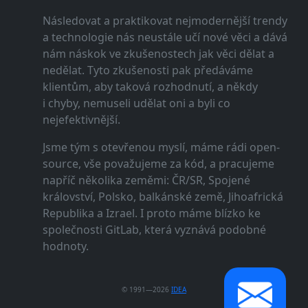
Následovat a praktikovat nejmodernější trendy
a technologie nás neustále učí nové věci a dává
nám náskok ve zkušenostech jak věci dělat a
nedělat. Tyto zkušenosti pak předáváme
klientům, aby taková rozhodnutí, a někdy
i chyby, nemuseli udělat oni a byli co
nejefektivnější.
Jsme tým s otevřenou myslí, máme rádi open-
source, vše považujeme za kód, a pracujeme
napříč několika zeměmi: ČR/SR, Spojené
království, Polsko, balkánské země, Jihoafrická
Republika a Izrael. I proto máme blízko ke
společnosti GitLab, která vyznává podobné
hodnoty.
© 1991—2026
IDEA