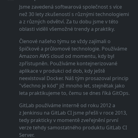
Jsme zavedená softwarová společnost s více
než 30 lety zkušeností s různými technologiemi
a z různých odvětví. Za tu dobu jsme v této
oblasti viděli všemožné trendy a praktiky.
Členové našeho týmu se vždy zajímali o
špičkové a průlomové technologie. Používáme
Amazon AWS cloud od momentu, kdy byl
zpřístupněn. Používáme kontejnerizované
aplikace v produkci od dob, kdy ještě
neexistoval Docker. Náš tým prosazoval princip
"všechno je kód" již mnoho let, stejnětak jako
leta praktikujeme to, čemu se dnes říká GitOps.
GitLab používáme interně od roku 2012 a
z Jenkinsu na GitLab CI jsme přešli v roce 2013,
tedy prakticky v momentě zveřejnění první
verze tehdy samostatného produktu GitLab CI
Server.