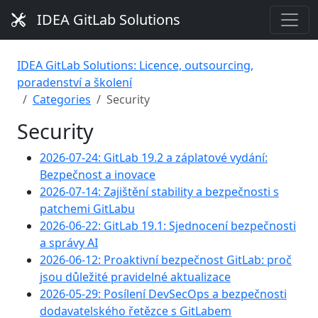
IDEA GitLab Solutions
IDEA GitLab Solutions: Licence, outsourcing,
poradenství a školení
Categories
Security
Security
2026-07-24: GitLab 19.2 a záplatové vydání:
Bezpečnost a inovace
2026-07-14: Zajištění stability a bezpečnosti s
patchemi GitLabu
2026-06-22: GitLab 19.1: Sjednocení bezpečnosti
a správy AI
2026-06-12: Proaktivní bezpečnost GitLab: proč
jsou důležité pravidelné aktualizace
2026-05-29: Posílení DevSecOps a bezpečnosti
dodavatelského řetězce s GitLabem