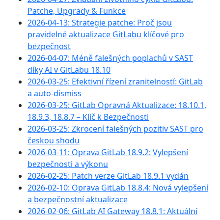
Patche, Upgrady & Funkce
2026-04-13: Strategie patche: Proč jsou
pravidelné aktualizace GitLabu klíčové pro
bezpečnost
2026-04-07: Méně falešných poplachů v SAST
díky AI v GitLabu 18.10
2026-03-25: Efektivní řízení zranitelností: GitLab
a auto-dismiss
2026-03-25: GitLab Opravná Aktualizace: 18.10.1,
18.9.3, 18.8.7 – Klíč k Bezpečnosti
2026-03-25: Zkrocení falešných pozitiv SAST pro
českou shodu
2026-03-11: Oprava GitLab 18.9.2: Vylepšení
bezpečnosti a výkonu
2026-02-25: Patch verze GitLab 18.9.1 vydán
2026-02-10: Oprava GitLab 18.8.4: Nová vylepšení
a bezpečnostní aktualizace
2026-02-06: GitLab AI Gateway 18.8.1: Aktuální