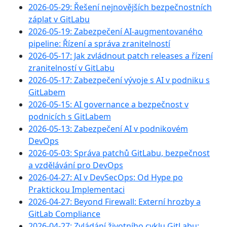
2026-05-29: Řešení nejnovějších bezpečnostních
záplat v GitLabu
2026-05-19: Zabezpečení AI-augmentovaného
pipeline: Řízení a správa zranitelností
2026-05-17: Jak zvládnout patch releases a řízení
zranitelností v GitLabu
2026-05-17: Zabezpečení vývoje s AI v podniku s
GitLabem
2026-05-15: AI governance a bezpečnost v
podnicích s GitLabem
2026-05-13: Zabezpečení AI v podnikovém
DevOps
2026-05-03: Správa patchů GitLabu, bezpečnost
a vzdělávání pro DevOps
2026-04-27: AI v DevSecOps: Od Hype po
Praktickou Implementaci
2026-04-27: Beyond Firewall: Externí hrozby a
GitLab Compliance
2026-04-27: Zvládání životního cyklu GitLabu: