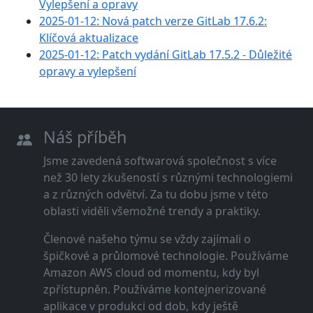
Vylepšení a opravy
2025-01-12: Nová patch verze GitLab 17.6.2:
Klíčová aktualizace
2025-01-12: Patch vydání GitLab 17.5.2 - Důležité
opravy a vylepšení
Náš příběh
Jsme zavedená softwarová společnost s více
než 30 lety zkušeností s různými technologiemi
a z různých odvětví. Za tu dobu jsme v této
oblasti viděli všemožné trendy a praktiky.
Členové našeho týmu se vždy zajímali o
špičkové a průlomové technologie. Používáme
Amazon AWS cloud od momentu, kdy byl
zpřístupněn. Používáme kontejnerizované
aplikace v produkci od dob, kdy ještě