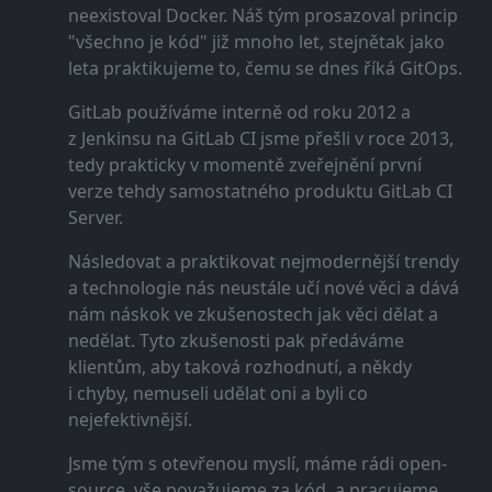
neexistoval Docker. Náš tým prosazoval princip
"všechno je kód" již mnoho let, stejnětak jako
leta praktikujeme to, čemu se dnes říká GitOps.
GitLab používáme interně od roku 2012 a
z Jenkinsu na GitLab CI jsme přešli v roce 2013,
tedy prakticky v momentě zveřejnění první
verze tehdy samostatného produktu GitLab CI
Server.
Následovat a praktikovat nejmodernější trendy
a technologie nás neustále učí nové věci a dává
nám náskok ve zkušenostech jak věci dělat a
nedělat. Tyto zkušenosti pak předáváme
klientům, aby taková rozhodnutí, a někdy
i chyby, nemuseli udělat oni a byli co
nejefektivnější.
Jsme tým s otevřenou myslí, máme rádi open-
source, vše považujeme za kód, a pracujeme