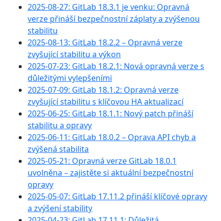
2025-08-27: GitLab 18.3.1 je venku: Opravná
verze přináší bezpečnostní záplaty a zvýšenou
stabilitu
2025-08-13: GitLab 18.2.2 – Opravná verze
zvyšující stabilitu a výkon
2025-07-23: GitLab 18.2.1: Nová opravná verze s
důležitými vylepšeními
2025-07-09: GitLab 18.1.2: Opravná verze
zvyšující stabilitu s klíčovou HA aktualizací
2025-06-25: GitLab 18.1.1: Nový patch přináší
stabilitu a opravy
2025-06-11: GitLab 18.0.2 – Oprava API chyb a
zvýšená stabilita
2025-05-21: Opravná verze GitLab 18.0.1
uvolněna – zajistěte si aktuální bezpečnostní
opravy
2025-05-07: GitLab 17.11.2 přináší klíčové opravy
a zvýšení stability
2025-04-23: GitLab 17.11.1: Důležitá