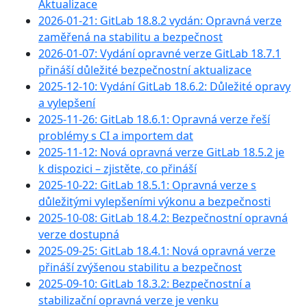
Aktualizace
2026-01-21: GitLab 18.8.2 vydán: Opravná verze
zaměřená na stabilitu a bezpečnost
2026-01-07: Vydání opravné verze GitLab 18.7.1
přináší důležité bezpečnostní aktualizace
2025-12-10: Vydání GitLab 18.6.2: Důležité opravy
a vylepšení
2025-11-26: GitLab 18.6.1: Opravná verze řeší
problémy s CI a importem dat
2025-11-12: Nová opravná verze GitLab 18.5.2 je
k dispozici – zjistěte, co přináší
2025-10-22: GitLab 18.5.1: Opravná verze s
důležitými vylepšeními výkonu a bezpečnosti
2025-10-08: GitLab 18.4.2: Bezpečnostní opravná
verze dostupná
2025-09-25: GitLab 18.4.1: Nová opravná verze
přináší zvýšenou stabilitu a bezpečnost
2025-09-10: GitLab 18.3.2: Bezpečnostní a
stabilizační opravná verze je venku