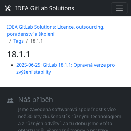
IDEA GitLab Solutions
IDEA GitLab Solutions: Licence, outsourcing,
poradenství a školení
Tags
18.1.1
18.1.1
2025-06-25: GitLab 18.1.1: Opravná verze pro
zvýšení stability
Náš příběh
Jsme zavedená softwarová společnost s více
než 30 lety zkušeností s různými technologiemi
a z různých odvětví. Za tu dobu jsme v této
oblasti viděli všemožné trendy a praktiky.