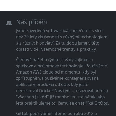
Náš příběh
Jsme zavedená softwarová společnost s více
než 30 lety zkušeností s různými technologiemi
a z různých odvětví. Za tu dobu jsme v této
oblasti viděli všemožné trendy a praktiky.
Členové našeho týmu se vždy zajímali o
špičkové a průlomové technologie. Používáme
Amazon AWS cloud od momentu, kdy byl
zpřístupněn. Používáme kontejnerizované
aplikace v produkci od dob, kdy ještě
neexistoval Docker. Náš tým prosazoval princip
"všechno je kód" již mnoho let, stejnětak jako
leta praktikujeme to, čemu se dnes říká GitOps.
GitLab používáme interně od roku 2012 a