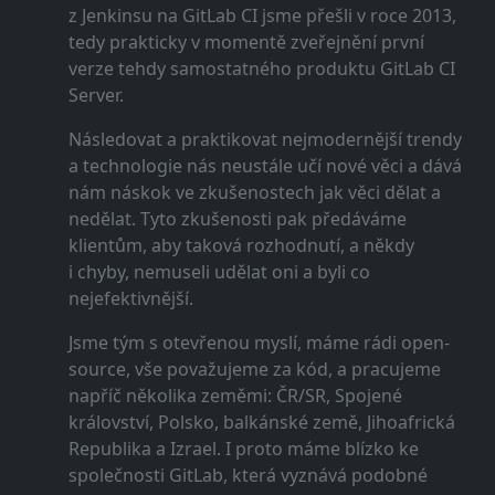
z Jenkinsu na GitLab CI jsme přešli v roce 2013,
tedy prakticky v momentě zveřejnění první
verze tehdy samostatného produktu GitLab CI
Server.
Následovat a praktikovat nejmodernější trendy
a technologie nás neustále učí nové věci a dává
nám náskok ve zkušenostech jak věci dělat a
nedělat. Tyto zkušenosti pak předáváme
klientům, aby taková rozhodnutí, a někdy
i chyby, nemuseli udělat oni a byli co
nejefektivnější.
Jsme tým s otevřenou myslí, máme rádi open-
source, vše považujeme za kód, a pracujeme
napříč několika zeměmi: ČR/SR, Spojené
království, Polsko, balkánské země, Jihoafrická
Republika a Izrael. I proto máme blízko ke
společnosti GitLab, která vyznává podobné