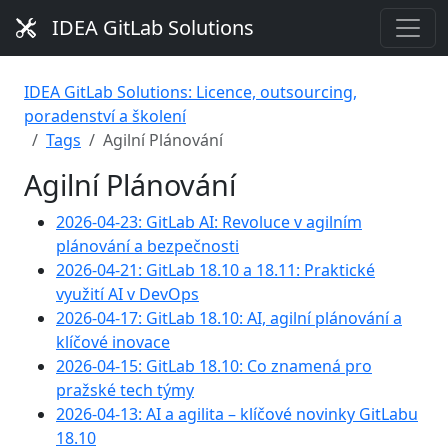
IDEA GitLab Solutions
IDEA GitLab Solutions: Licence, outsourcing,
poradenství a školení
Tags
Agilní Plánování
Agilní Plánování
2026-04-23: GitLab AI: Revoluce v agilním
plánování a bezpečnosti
2026-04-21: GitLab 18.10 a 18.11: Praktické
využití AI v DevOps
2026-04-17: GitLab 18.10: AI, agilní plánování a
klíčové inovace
2026-04-15: GitLab 18.10: Co znamená pro
pražské tech týmy
2026-04-13: AI a agilita – klíčové novinky GitLabu
18.10