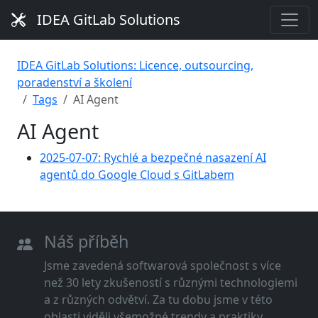
IDEA GitLab Solutions
IDEA GitLab Solutions: Licence, outsourcing,
poradenství a školení
Tags
AI Agent
AI Agent
2025-07-07: Rychlé a bezpečné nasazení AI
agentů do Google Cloud s GitLabem
Náš příběh
Jsme zavedená softwarová společnost s více
než 30 lety zkušeností s různými technologiemi
a z různých odvětví. Za tu dobu jsme v této
oblasti viděli všemožné trendy a praktiky.