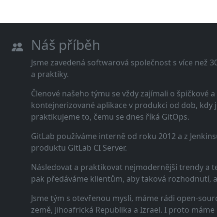
Náš příběh
Jsme zavedená softwarová společnost s více než 30 
a praktiky.
Členové našeho týmu se vždy zajímali o špičkové
kontejnerizované aplikace v produkci od dob, kdy j
praktikujeme to, čemu se dnes říká GitOps.
GitLab používáme interně od roku 2012 a z Jenkins
produktu GitLab CI Server.
Následovat a praktikovat nejmodernější trendy a t
pak předáváme klientům, aby taková rozhodnutí, a n
Jsme tým s otevřenou myslí, máme rádi open-sourc
země, Jihoafrická Republika a Izrael. I proto máme