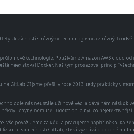
lety zkušeností s různými technologiemi a z různých odvětv
 a průlomové technologie. Používáme Amazon AWS cloud od
eště neexistoval Docker. Náš tým prosazoval princip "všechno
u na GitLab CI jsme přešli v roce 2013, tedy prakticky v m
echnologie nás neustále učí nové věci a dává nám náskok ve 
ěkdy i chyby, nemuseli udělat oni a byli co nejefektivnější.
e, vše považujeme za kód, a pracujeme napříč několika zem
 blízko ke společnosti GitLab, která vyznává podobné hodno