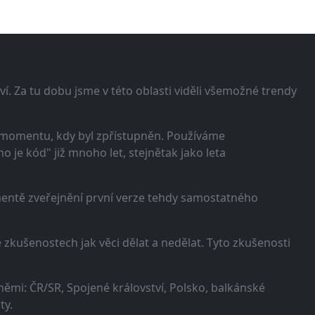
í. Za tu dobu jsme v této oblasti viděli všemožné trendy
 momentu, kdy byl zpřístupněn. Používáme
 je kód" již mnoho let, stejnětak jako leta
omentě zveřejnění první verze tehdy samostatného
zkušenostech jak věci dělat a nedělat. Tyto zkušenosti
ěmi: ČR/SR, Spojené království, Polsko, balkánské
ty.