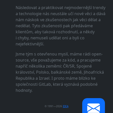
Následovat a praktikovat nejmodernější trendy
a technologie nás neustále učí nové věci a dává
nám náskok ve zkušenostech jak věci dělat a
nedělat. Tyto zkušenosti pak předáváme
klientům, aby taková rozhodnutí, a někdy
i chyby, nemuseli udělat oni a byli co
nejefektivnější.
Jsme tým s otevřenou myslí, máme rádi open-
source, vše považujeme za kód, a pracujeme
napříč několika zeměmi: ČR/SR, Spojené
království, Polsko, balkánské země, Jihoafrická
Republika a Izrael. I proto máme blízko ke
společnosti GitLab, která vyznává podobné
hodnoty.
© 1991—2026
IDEA