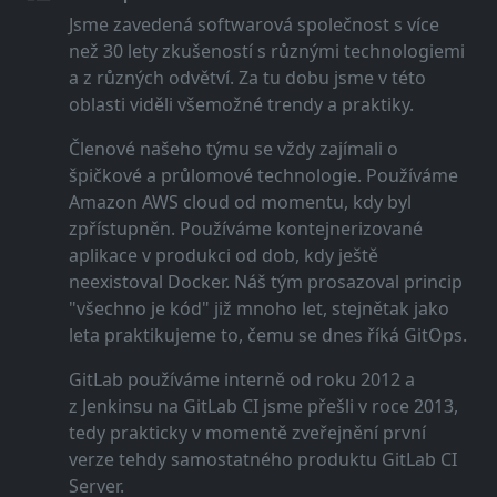
Jsme zavedená softwarová společnost s více
než 30 lety zkušeností s různými technologiemi
a z různých odvětví. Za tu dobu jsme v této
oblasti viděli všemožné trendy a praktiky.
Členové našeho týmu se vždy zajímali o
špičkové a průlomové technologie. Používáme
Amazon AWS cloud od momentu, kdy byl
zpřístupněn. Používáme kontejnerizované
aplikace v produkci od dob, kdy ještě
neexistoval Docker. Náš tým prosazoval princip
"všechno je kód" již mnoho let, stejnětak jako
leta praktikujeme to, čemu se dnes říká GitOps.
GitLab používáme interně od roku 2012 a
z Jenkinsu na GitLab CI jsme přešli v roce 2013,
tedy prakticky v momentě zveřejnění první
verze tehdy samostatného produktu GitLab CI
Server.