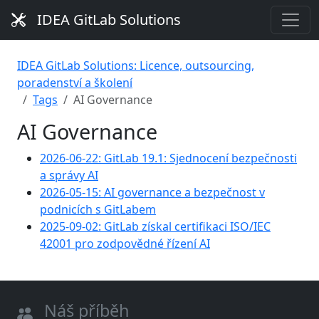
IDEA GitLab Solutions
IDEA GitLab Solutions: Licence, outsourcing,
poradenství a školení
Tags
AI Governance
AI Governance
2026-06-22: GitLab 19.1: Sjednocení bezpečnosti
a správy AI
2026-05-15: AI governance a bezpečnost v
podnicích s GitLabem
2025-09-02: GitLab získal certifikaci ISO/IEC
42001 pro zodpovědné řízení AI
Náš příběh