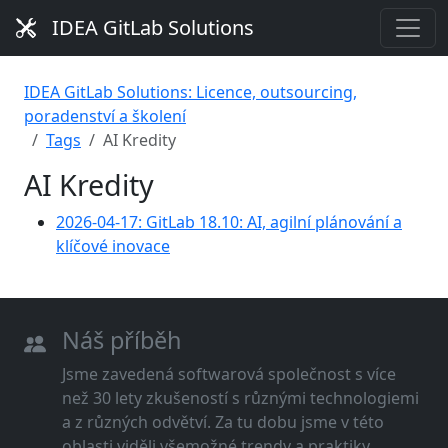
IDEA GitLab Solutions
IDEA GitLab Solutions: Licence, outsourcing,
poradenství a školení
Tags
AI Kredity
AI Kredity
2026-04-17: GitLab 18.10: AI, agilní plánování a
klíčové inovace
Náš příběh
Jsme zavedená softwarová společnost s více
než 30 lety zkušeností s různými technologiemi
a z různých odvětví. Za tu dobu jsme v této
oblasti viděli všemožné trendy a praktiky.