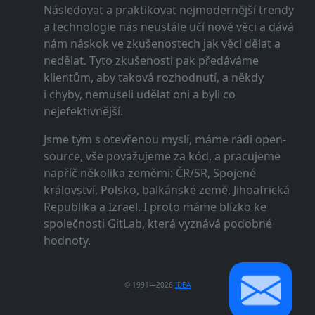
Následovat a praktikovat nejmodernější trendy
a technologie nás neustále učí nové věci a dává
nám náskok ve zkušenostech jak věci dělat a
nedělat. Tyto zkušenosti pak předáváme
klientům, aby taková rozhodnutí, a někdy
i chyby, nemuseli udělat oni a byli co
nejefektivnější.
Jsme tým s otevřenou myslí, máme rádi open-
source, vše považujeme za kód, a pracujeme
napříč několika zeměmi: ČR/SR, Spojené
království, Polsko, balkánské země, Jihoafrická
Republika a Izrael. I proto máme blízko ke
společnosti GitLab, která vyznává podobné
hodnoty.
© 1991—2026
IDEA