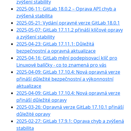
zvýšení stability
2025-06-11: GitLab 18.0.2 – Oprava API chyb a
zvýšená stabilita
2025-05-21: Vydání opravné verze GitLab 18.0.1
2025-05-07: GitLab 17.11.2 přináší klíčové opravy
a zvýšení stability
2025-04-23: GitLab 17.11.1: Důležitá
bezpečnostní a opravná aktualizace
2025-04-16: GitLab mění podepisovací klíč pro
Linuxové balíčky - co to znamená pro vás
2025-04-09: GitLab 17.10.4: Nová opravná verze
přináší důležité bezpečnostní a výkonnostní
aktualizace
2025-04-09: GitLab 17.10.4: Nová opravná verze
přináší důležité opravy
2025-03-26: Opravná verze GitLab 17.10.1 přináší
důležité opravy
2025-02-27: GitLab 17.9.1: Oprava chyb a zvýšená
stabilita