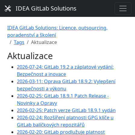
IDEA GitLab Solutions
IDEA GitLab Solutions: Licence, outsourcing,
poradenství a školení
Tags
Aktualizace
Aktualizace
2026-07-24: GitLab 19.2 a záplatové vydání:
Bezpečnost a inovace
2026-03-11: Oprava GitLab 18.9.2: Vylepšení
bezpečnosti a výkonu
2026-02-25: GitLab 18.9.1 Patch Release -
Novinky a Opravy
2026-02-25: Patch verze GitLab 18.9.1 vydán
2026-02-24: Rozšíření platnosti GPG klíče u
GitLab balíčkových repozitářů
2026-02-20: GitLab prodlužuje platnost