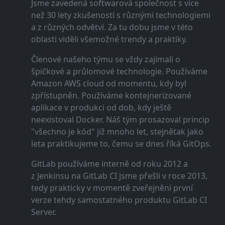
Jsme zavedená softwarová společnost s více
než 30 lety zkušeností s různými technologiemi
a z různých odvětví. Za tu dobu jsme v této
oblasti viděli všemožné trendy a praktiky.
Členové našeho týmu se vždy zajímali o
špičkové a průlomové technologie. Používáme
Amazon AWS cloud od momentu, kdy byl
zpřístupněn. Používáme kontejnerizované
aplikace v produkci od dob, kdy ještě
neexistoval Docker. Náš tým prosazoval princip
"všechno je kód" již mnoho let, stejnětak jako
leta praktikujeme to, čemu se dnes říká GitOps.
GitLab používáme interně od roku 2012 a
z Jenkinsu na GitLab CI jsme přešli v roce 2013,
tedy prakticky v momentě zveřejnění první
verze tehdy samostatného produktu GitLab CI
Server.