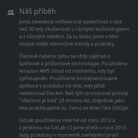
Náš příběh
Jsme zavedená softwarová společnost s více
než 30 lety zkušeností s různými technologiemi
a z různých odvětví. Za tu dobu jsme v této
oblasti viděli všemožné trendy a praktiky.
Členové našeho týmu se vždy zajímali o
špičkové a průlomové technologie. Používáme
Amazon AWS cloud od momentu, kdy byl
zpřístupněn. Používáme kontejnerizované
aplikace v produkci od dob, kdy ještě
neexistoval Docker. Náš tým prosazoval princip
"všechno je kód" již mnoho let, stejnětak jako
leta praktikujeme to, čemu se dnes říká GitOps.
GitLab používáme interně od roku 2012 a
z Jenkinsu na GitLab CI jsme přešli v roce 2013,
tedy prakticky v momentě zveřejnění první