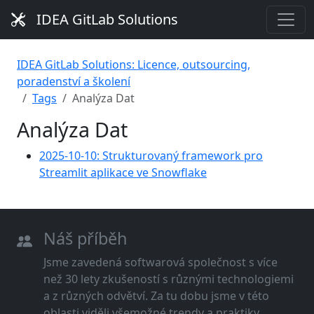
IDEA GitLab Solutions
IDEA GitLab Solutions: Licence, outsourcing,
poradenství a školení
Tags
Analýza Dat
Analýza Dat
2025-10-10: Strukturovaný framework pro
Streamlit aplikace ve Snowflake
Náš příběh
Jsme zavedená softwarová společnost s více
než 30 lety zkušeností s různými technologiemi
a z různých odvětví. Za tu dobu jsme v této
oblasti viděli všemožné trendy a praktiky.