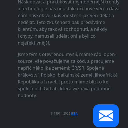
Následovat a praktikovat nejmodernější trendy
a technologie nás neustále učí nové věci a dává
nám náskok ve zkušenostech jak věci dělat a
nedělat. Tyto zkušenosti pak předáváme
klientům, aby taková rozhodnutí, a někdy
i chyby, nemuseli udělat oni a byli co
nejefektivnější.
Jsme tým s otevřenou myslí, máme rádi open-
source, vše považujeme za kód, a pracujeme
napříč několika zeměmi: ČR/SR, Spojené
království, Polsko, balkánské země, Jihoafrická
Republika a Izrael. I proto máme blízko ke
společnosti GitLab, která vyznává podobné
hodnoty.
© 1991—2026
IDEA