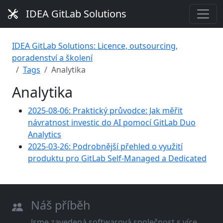
IDEA GitLab Solutions
IDEA GitLab Solutions: Licence, outsourcing,
poradenství a školení
Tags
Analytika
Analytika
2025-08-06: Praktický průvodce: Jak měřit
návratnost investic do AI pomocí GitLab Duo
Analytics
2025-03-26: Podrobnější přehled o využití
produktu pro GitLab Self-Managed a Dedicated
Náš příběh
Jsme zavedená softwarová společnost s více